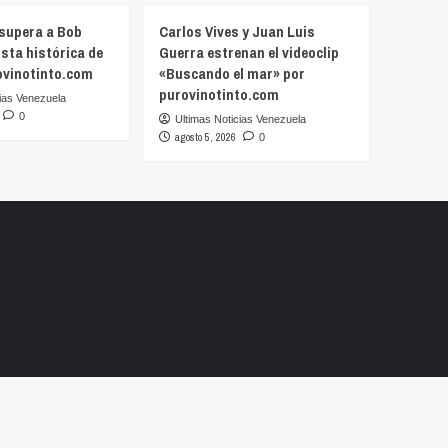
supera a Bob
Carlos Vives y Juan Luis
ista histórica de
Guerra estrenan el videoclip
ovinotinto.com
«Buscando el mar» por
purovinotinto.com
ias Venezuela
0
Ultimas Noticias Venezuela
agosto 5, 2026
0
lidad
i POS y Credi Express Bancamiga:
itos para impulsar tu negocio por
vinotinto.com
Actualidad
agosto 5, 2026
imas Noticias Venezuela
0
MLB: Altuve s
Vinotinto – Dentro del amplio portafolio de
histórica de 
tos de Bancamiga destacan dos opciones
Ultimas Noticias 