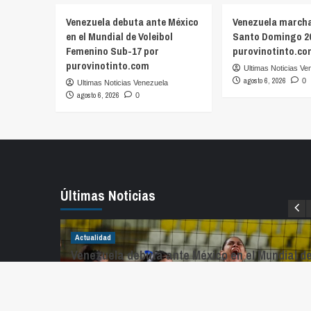
Venezuela debuta ante México
Venezuela marcha
en el Mundial de Voleibol
Santo Domingo 20
Femenino Sub-17 por
purovinotinto.co
purovinotinto.com
Ultimas Noticias Ve
agosto 6, 2026
0
Ultimas Noticias Venezuela
agosto 6, 2026
0
Últimas Noticias
enan el
Actualidad
Venezuela debuta ante México en el Mundial d
Voleibol Femenino Sub-17 por
purovinotinto.com
ficial de
is Guerra
agosto 6, 2026
Ultimas Noticias Venezuela
0