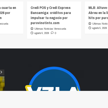
 cuarta en
Credi POS y Credi Express
MLB: Altuve 
26 por
Bancamiga: créditos para
Abreu en la l
m
impulsar tu negocio por
hits por pur
purovinotinto.com
nezuela
Ultimas Notic
agosto 5, 2026
Ultimas Noticias Venezuela
agosto 5, 2026
0
Actua
Cred
créd
Actualidad
puro
e
Venezuela marcha cuarta en Santo Domingo
Ult
2026 por purovinotinto.com
Puro 
agosto 6, 2026
Ultimas Noticias Venezuela
0
crédi
Puro Vinotinto – La delegación venezolana mantiene un