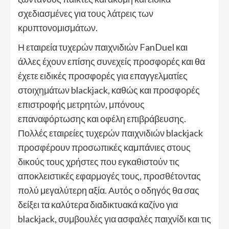
σχεδιασμένες για τους λάτρεις των
κρυπτονομισμάτων.
Η εταιρεία τυχερών παιχνιδιών FanDuel και
άλλες έχουν επίσης συνεχείς προσφορές και θα
έχετε ειδικές προσφορές για επαγγελματίες
στοιχημάτων blackjack, καθώς και προσφορές
επιστροφής μετρητών, μπόνους
επαναφόρτωσης και οφέλη επιβράβευσης.
Πολλές εταιρείες τυχερών παιχνιδιών blackjack
προσφέρουν προσωπικές καμπάνιες στους
δικούς τους χρήστες που εγκαθιστούν τις
αποκλειστικές εφαρμογές τους, προσθέτοντας
πολύ μεγαλύτερη αξία. Αυτός ο οδηγός θα σας
δείξει τα καλύτερα διαδικτυακά καζίνο για
blackjack, συμβουλές για ασφαλές παιχνίδι και τις