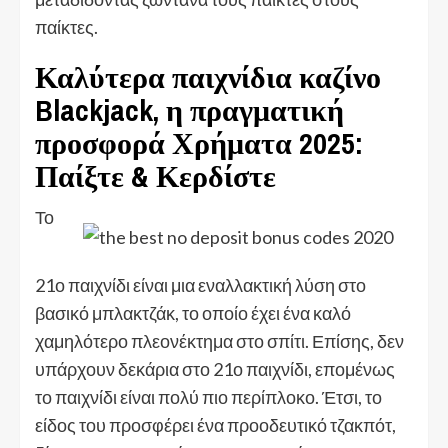
παίκτες.
Καλύτερα παιχνίδια καζίνο
Blackjack, η πραγματική
προσφορά Χρήματα 2025:
Παίξτε & Κερδίστε
Το
21ο παιχνίδι είναι μια εναλλακτική λύση στο
βασικό μπλακτζάκ, το οποίο έχει ένα καλό
χαμηλότερο πλεονέκτημα στο σπίτι. Επίσης, δεν
υπάρχουν δεκάρια στο 21ο παιχνίδι, επομένως
το παιχνίδι είναι πολύ πιο περίπλοκο. Έτσι, το
είδος του προσφέρει ένα προοδευτικό τζακπότ,