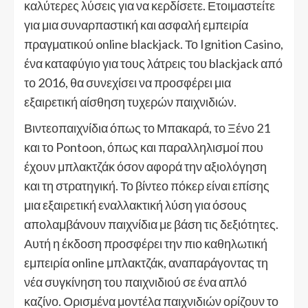
καλύτερες λύσεις για να κερδίσετε. Ετοιμαστείτε
για μια συναρπαστική και ασφαλή εμπειρία
πραγματικού online blackjack. Το Ignition Casino,
ένα καταφύγιο για τους λάτρεις του blackjack από
το 2016, θα συνεχίσει να προσφέρει μια
εξαιρετική αίσθηση τυχερών παιχνιδιών.
Βιντεοπαιχνίδια όπως το Μπακαρά, το Ξένο 21
και το Pontoon, όπως και παραλληλισμοί που
έχουν μπλακτζάκ όσον αφορά την αξιολόγηση
και τη στρατηγική. Το βίντεο πόκερ είναι επίσης
μια εξαιρετική εναλλακτική λύση για όσους
απολαμβάνουν παιχνίδια με βάση τις δεξιότητες.
Αυτή η έκδοση προσφέρει την πιο καθηλωτική
εμπειρία online μπλακτζάκ, αναπαράγοντας τη
νέα συγκίνηση του παιχνιδιού σε ένα απλό
καζίνο. Ορισμένα μοντέλα παιχνιδιών ορίζουν το