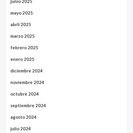
junio 2025
mayo 2025
abril 2025
marzo 2025
febrero 2025
enero 2025
diciembre 2024
noviembre 2024
octubre 2024
septiembre 2024
agosto 2024
julio 2024