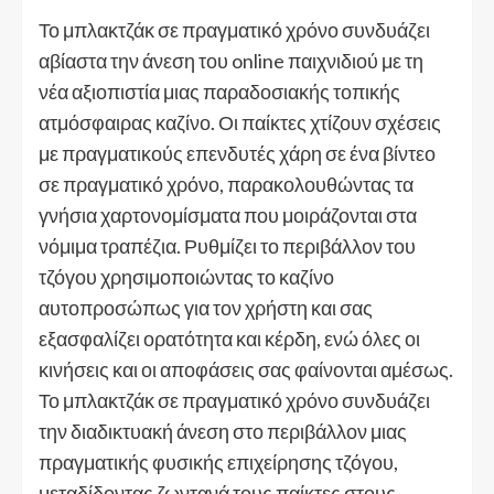
Το μπλακτζάκ σε πραγματικό χρόνο συνδυάζει
αβίαστα την άνεση του online παιχνιδιού με τη
νέα αξιοπιστία μιας παραδοσιακής τοπικής
ατμόσφαιρας καζίνο. Οι παίκτες χτίζουν σχέσεις
με πραγματικούς επενδυτές χάρη σε ένα βίντεο
σε πραγματικό χρόνο, παρακολουθώντας τα
γνήσια χαρτονομίσματα που μοιράζονται στα
νόμιμα τραπέζια. Ρυθμίζει το περιβάλλον του
τζόγου χρησιμοποιώντας το καζίνο
αυτοπροσώπως για τον χρήστη και σας
εξασφαλίζει ορατότητα και κέρδη, ενώ όλες οι
κινήσεις και οι αποφάσεις σας φαίνονται αμέσως.
Το μπλακτζάκ σε πραγματικό χρόνο συνδυάζει
την διαδικτυακή άνεση στο περιβάλλον μιας
πραγματικής φυσικής επιχείρησης τζόγου,
μεταδίδοντας ζωντανά τους παίκτες στους