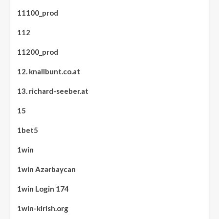
11100_prod
112
11200_prod
12. knallbunt.co.at
13. richard-seeber.at
15
1bet5
1win
1win Azərbaycan
1win Login 174
1win-kirish.org