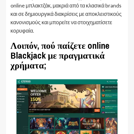
online μπλακτζάκ, μακριά από τα κλασικά brands
και σε δημιουργικά διακρίσεις με αποκλειστικούς
κανονισμούς και μπορείτε να στοιχηματίσετε
κορυφαία.
Λοιπόν, πού παίζετε online
Blackjack με πραγματικά
χρήματα;