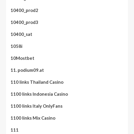
10400_prod2
10400_prod3
10400_sat
1058i
10Mostbet
11. podium09.at
110 links Thailand Casino
1100 links Indonesia Casino
1100 links Italy OnlyFans
1100 links Mix Casino
111