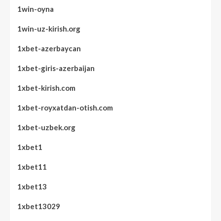
1win-oyna
1win-uz-kirish.org
1xbet-azerbaycan
1xbet-giris-azerbaijan
1xbet-kirish.com
1xbet-royxatdan-otish.com
1xbet-uzbek.org
1xbet1
1xbet11
1xbet13
1xbet13029