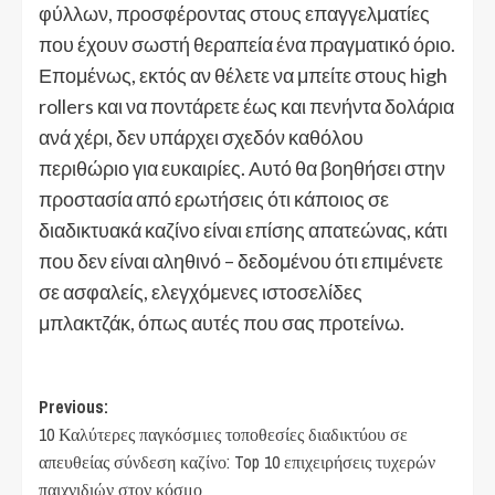
φύλλων, προσφέροντας στους επαγγελματίες
που έχουν σωστή θεραπεία ένα πραγματικό όριο.
Επομένως, εκτός αν θέλετε να μπείτε στους high
rollers και να ποντάρετε έως και πενήντα δολάρια
ανά χέρι, δεν υπάρχει σχεδόν καθόλου
περιθώριο για ευκαιρίες. Αυτό θα βοηθήσει στην
προστασία από ερωτήσεις ότι κάποιος σε
διαδικτυακά καζίνο είναι επίσης απατεώνας, κάτι
που δεν είναι αληθινό – δεδομένου ότι επιμένετε
σε ασφαλείς, ελεγχόμενες ιστοσελίδες
μπλακτζάκ, όπως αυτές που σας προτείνω.
Post
Previous:
10 Καλύτερες παγκόσμιες τοποθεσίες διαδικτύου σε
navigation
απευθείας σύνδεση καζίνο: Top 10 επιχειρήσεις τυχερών
παιχνιδιών στον κόσμο