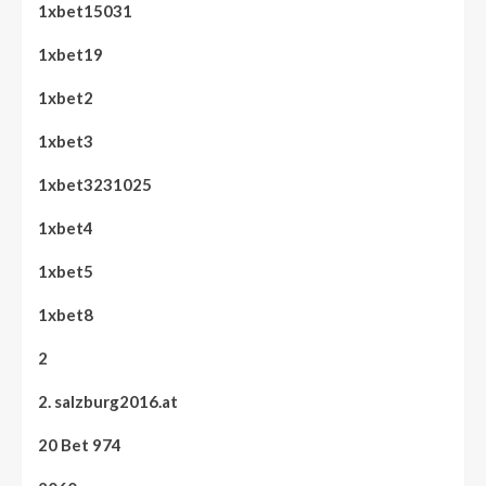
1xbet15031
1xbet19
1xbet2
1xbet3
1xbet3231025
1xbet4
1xbet5
1xbet8
2
2. salzburg2016.at
20 Bet 974