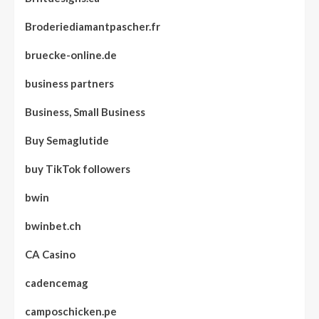
Broderiediamantpascher.fr
bruecke-online.de
business partners
Business, Small Business
Buy Semaglutide
buy TikTok followers
bwin
bwinbet.ch
CA Casino
cadencemag
camposchicken.pe