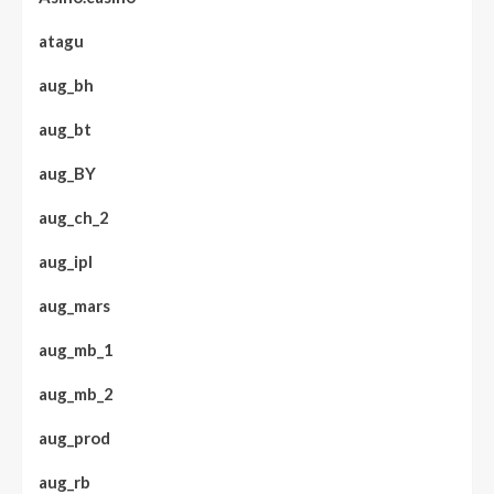
atagu
aug_bh
aug_bt
aug_BY
aug_ch_2
aug_ipl
aug_mars
aug_mb_1
aug_mb_2
aug_prod
aug_rb