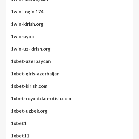
1win Login 174
1win-kirish.org
1win-oyna
1win-uz-kirish.org
1xbet-azerbaycan
1xbet-giris-azerbaijan
1xbet-kirish.com
1xbet-royxatdan-otish.com
1xbet-uzbek.org
1xbet1
1xbet11