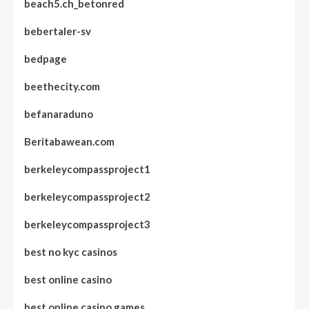
beach5.ch_betonred
bebertaler-sv
bedpage
beethecity.com
befanaraduno
Beritabawean.com
berkeleycompassproject1
berkeleycompassproject2
berkeleycompassproject3
best no kyc casinos
best online casino
best online casino games