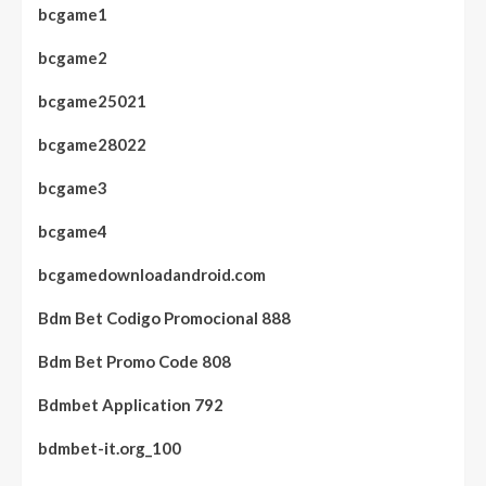
bcgame1
bcgame2
bcgame25021
bcgame28022
bcgame3
bcgame4
bcgamedownloadandroid.com
Bdm Bet Codigo Promocional 888
Bdm Bet Promo Code 808
Bdmbet Application 792
bdmbet-it.org_100