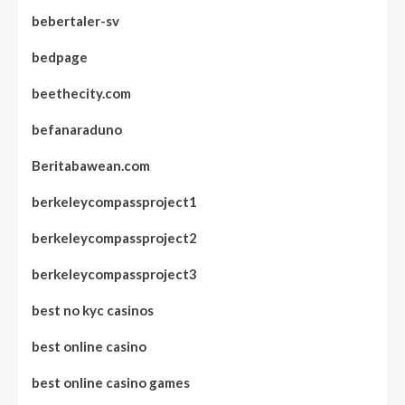
bebertaler-sv
bedpage
beethecity.com
befanaraduno
Beritabawean.com
berkeleycompassproject1
berkeleycompassproject2
berkeleycompassproject3
best no kyc casinos
best online casino
best online casino games