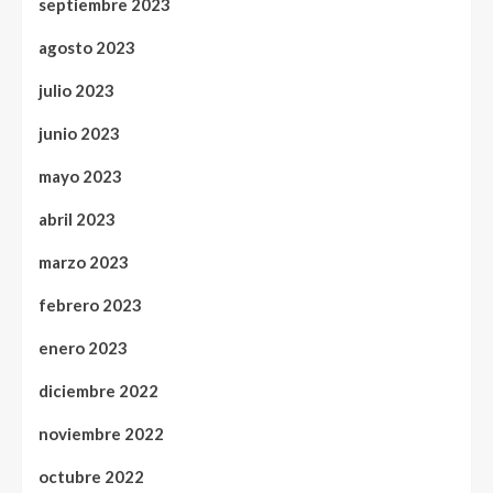
septiembre 2023
agosto 2023
julio 2023
junio 2023
mayo 2023
abril 2023
marzo 2023
febrero 2023
enero 2023
diciembre 2022
noviembre 2022
octubre 2022