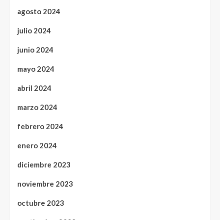
agosto 2024
julio 2024
junio 2024
mayo 2024
abril 2024
marzo 2024
febrero 2024
enero 2024
diciembre 2023
noviembre 2023
octubre 2023