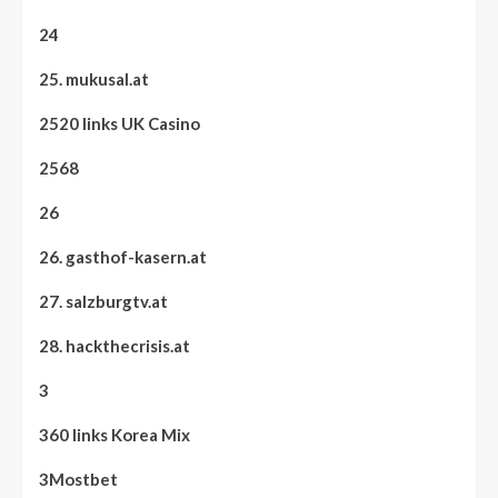
24
25. mukusal.at
2520 links UK Casino
2568
26
26. gasthof-kasern.at
27. salzburgtv.at
28. hackthecrisis.at
3
360 links Korea Mix
3Mostbet