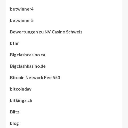
betwinner4
betwinner5
Bewertungen zu NV Casino Schweiz
bfnr
Bigclashcasino.ca
Bigclashkasino.de
Bitcoin Network Fee 553
bitcoinday
bitkingz.ch
Blitz
blog