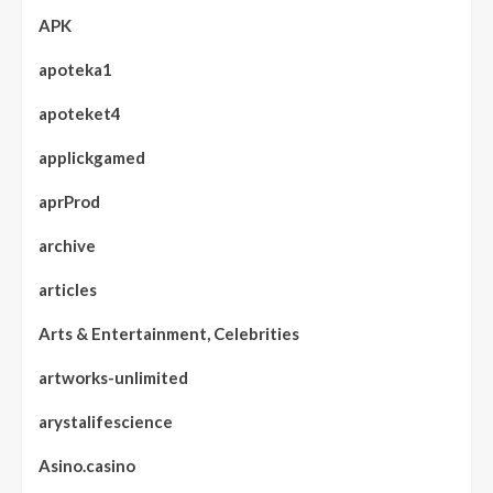
APK
apoteka1
apoteket4
applickgamed
aprProd
archive
articles
Arts & Entertainment, Celebrities
artworks-unlimited
arystalifescience
Asino.casino