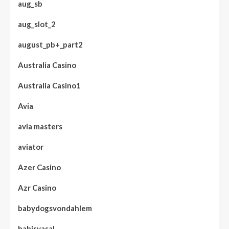
aug_sb
aug_slot_2
august_pb+_part2
Australia Casino
Australia Casino1
Avia
avia masters
aviator
Azer Casino
Azr Casino
babydogsvondahlem
bahisyasal