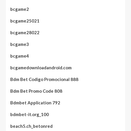
bcgame2
bcgame25021
bcgame28022
bcgame3
bcgame4
bcgamedownloadandroid.com
Bdm Bet Codigo Promocional 888
Bdm Bet Promo Code 808
Bdmbet Application 792
bdmbet-it.org_100
beach5.ch_betonred