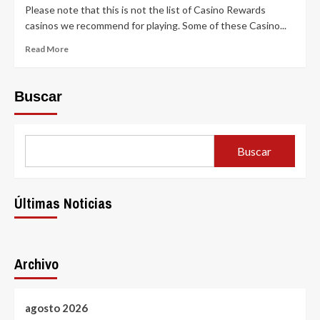
Please note that this is not the list of Casino Rewards
casinos we recommend for playing. Some of these Casino...
Read
Read More
more
about
Top
Buscar
Welcome
Bonus
&
Games
Buscar
Últimas Noticias
Archivo
agosto 2026