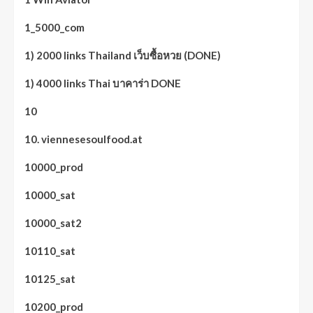
1_5000_com
1) 2000 links Thailand เว็บซื้อหวย (DONE)
1) 4000 links Thai บาคาร่า DONE
10
10. viennesesoulfood.at
10000_prod
10000_sat
10000_sat2
10110_sat
10125_sat
10200_prod