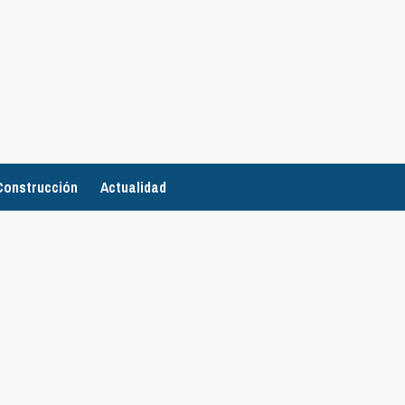
Construcción
Actualidad