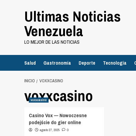
Saltar
Ultimas Noticias
al
contenido
Venezuela
LO MEJOR DE LAS NOTICIAS
Salud
Gastronomía
Deporte
Tecnología
INICIO
VOXXCASINO
voxxcasino
voxxcasino
Casino Vox — Nowoczesne
podejście do gier online
agosto 27, 2025
0