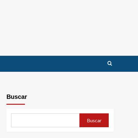
Buscar
Buscar