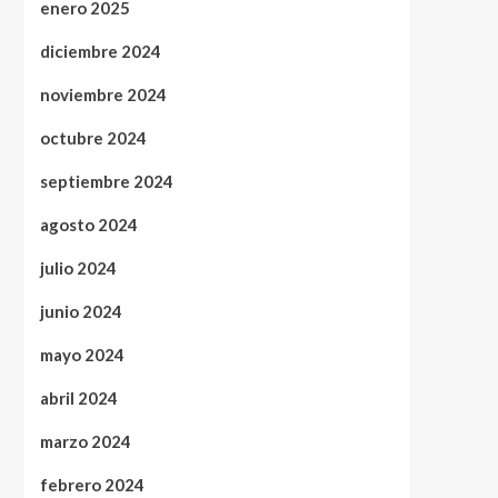
enero 2025
diciembre 2024
noviembre 2024
octubre 2024
septiembre 2024
agosto 2024
julio 2024
junio 2024
mayo 2024
abril 2024
marzo 2024
febrero 2024