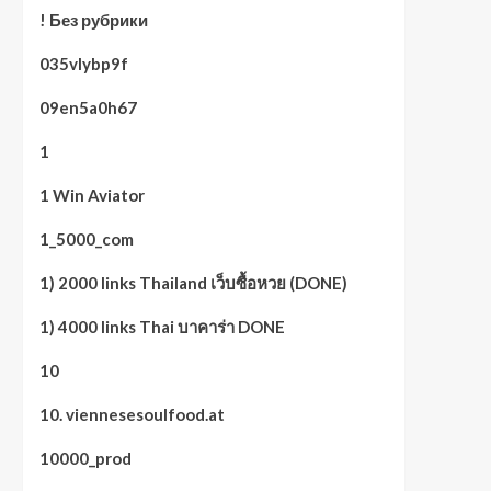
! Без рубрики
035vlybp9f
09en5a0h67
1
1 Win Aviator
1_5000_com
1) 2000 links Thailand เว็บซื้อหวย (DONE)
1) 4000 links Thai บาคาร่า DONE
10
10. viennesesoulfood.at
10000_prod