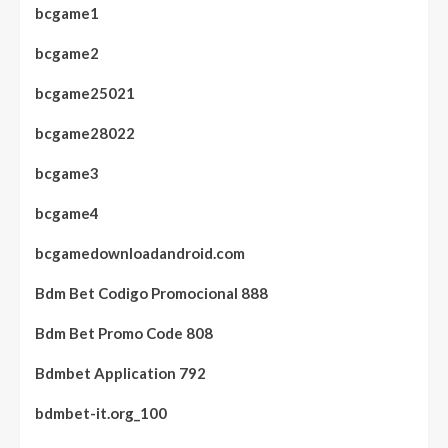
bcgame1
bcgame2
bcgame25021
bcgame28022
bcgame3
bcgame4
bcgamedownloadandroid.com
Bdm Bet Codigo Promocional 888
Bdm Bet Promo Code 808
Bdmbet Application 792
bdmbet-it.org_100