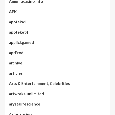
Amunracasino.info
APK
apoteka1
apoteket4
applickgamed
aprProd
archive
articles
Arts & Entertainment, Celebrities
artworks-unlimited
arystalifescience
Asino.casino