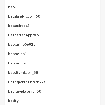
bet6
betaland-it.com_50
betandreas2
Betbarter App 909
betcasino06021
betcasino1
betcasino3
betcity-nl.com_50
Betesporte Entrar 794
betfurypl.com.pl_50
betify