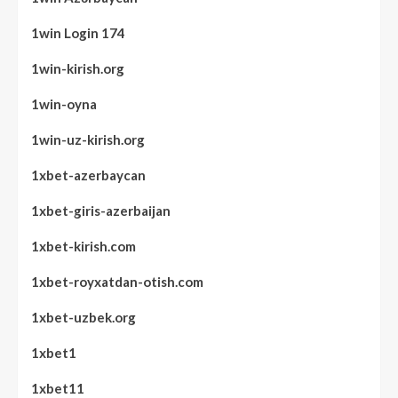
1win Login 174
1win-kirish.org
1win-oyna
1win-uz-kirish.org
1xbet-azerbaycan
1xbet-giris-azerbaijan
1xbet-kirish.com
1xbet-royxatdan-otish.com
1xbet-uzbek.org
1xbet1
1xbet11