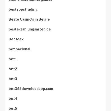
bestappstrading
Beste Casino's in België
beste-zahlungsarten.de
Bet Mex
bet nacional
bet1
bet2
bet3
bet365downloadapp.com
bet4
bet5