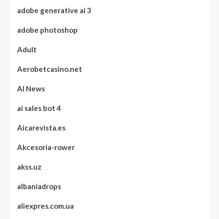
adobe generative ai 3
adobe photoshop
Adult
Aerobetcasino.net
AI News
ai sales bot 4
Aicarevista.es
Akcesoria-rower
akss.uz
albaniadrops
aliexpres.com.ua