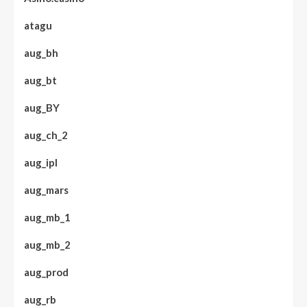
atagu
aug_bh
aug_bt
aug_BY
aug_ch_2
aug_ipl
aug_mars
aug_mb_1
aug_mb_2
aug_prod
aug_rb