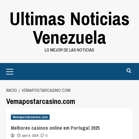
Saltar
Ultimas Noticias
al
contenido
Venezuela
LO MEJOR DE LAS NOTICIAS
Primary
Menu
INICIO
VEMAPOSTARCASINO.COM
Vemapostarcasino.com
Vemapostarcasino.com
Melhores casinos online em Portugal 2025
abril 9, 2024
0