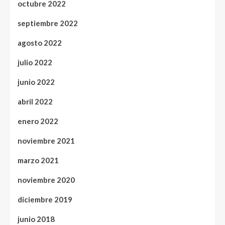
octubre 2022
septiembre 2022
agosto 2022
julio 2022
junio 2022
abril 2022
enero 2022
noviembre 2021
marzo 2021
noviembre 2020
diciembre 2019
junio 2018