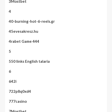
3Mostbet
4
40-burning-hot-6-reels.gr
45evesakresz.hu
4rabet Game 444
5
550 links English talaria
6
642i
722p8q0xd4
777casino
7Mostbet