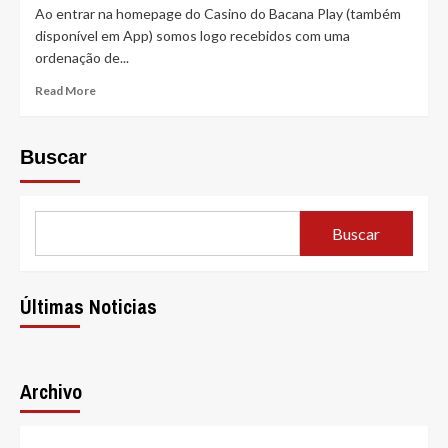
Ao entrar na homepage do Casino do Bacana Play (também
disponível em App) somos logo recebidos com uma
ordenação de...
Read
Read More
more
about
Melhores
Buscar
casinos
online
em
Portugal
Buscar
2025
Últimas Noticias
Archivo