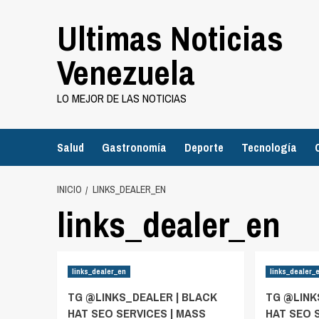
Saltar
Ultimas Noticias
al
contenido
Venezuela
LO MEJOR DE LAS NOTICIAS
Salud
Gastronomía
Deporte
Tecnología
INICIO
LINKS_DEALER_EN
links_dealer_en
links_dealer_en
links_dealer_
TG @LINKS_DEALER | BLACK
TG @LINK
HAT SEO SERVICES | MASS
HAT SEO 