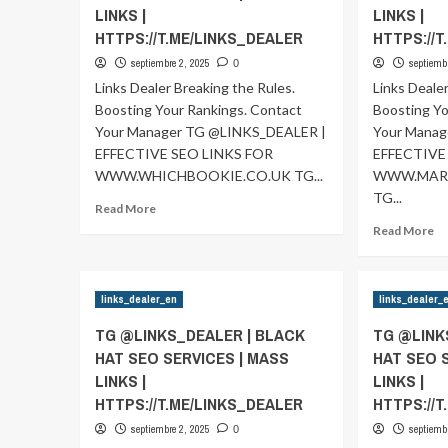
LINKS |
LINKS |
HTTPS://T.ME/LINKS_DEALER
HTTPS://
septiembre 2, 2025
septiemb
0
Links Dealer Breaking the Rules.
Links Deale
Boosting Your Rankings. Contact
Boosting Yo
Your Manager TG @LINKS_DEALER |
Your Mana
EFFECTIVE SEO LINKS FOR
EFFECTIVE
WWW.WHICHBOOKIE.CO.UK TG...
WWW.MAR
TG...
Read
Read More
more
Re
Read More
about
m
TG
ab
@LINKS_DEALER
T
links_dealer_en
links_dealer_
|
@
BLACK
|
TG @LINKS_DEALER | BLACK
TG @LINK
HAT
B
HAT SEO SERVICES | MASS
HAT SEO 
SEO
H
LINKS |
SERVICES
LINKS |
S
|
SE
HTTPS://T.ME/LINKS_DEALER
HTTPS://
MASS
|
septiembre 2, 2025
septiemb
0
LINKS
M