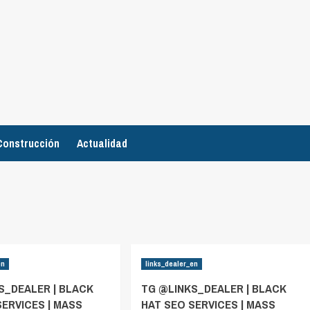
Construcción
Actualidad
en
links_dealer_en
S_DEALER | BLACK
TG @LINKS_DEALER | BLACK
SERVICES | MASS
HAT SEO SERVICES | MASS