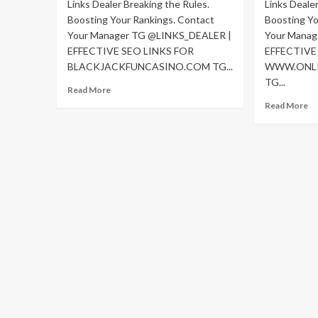
Links Dealer Breaking the Rules.
|
Links Deale
LI
HTTPS://T.ME/LINKS_DEALER
Boosting Your Rankings. Contact
Boosting Yo
|
HT
Your Manager TG @LINKS_DEALER |
Your Mana
EFFECTIVE SEO LINKS FOR
EFFECTIVE
BLACKJACKFUNCASINO.COM TG...
WWW.ONLI
TG...
Read
Read More
more
Re
Read More
about
m
TG
ab
@LINKS_DEALER
T
|
@
BLACK
|
HAT
B
SEO
H
SERVICES
S
|
SE
MASS
|
LINKS
M
|
LI
HTTPS://T.ME/LINKS_DEALER
|
HT