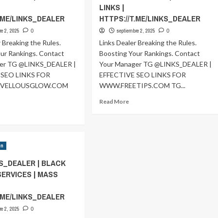
LINKS |
T.ME/LINKS_DEALER
HTTPS://T.ME/LINKS_DEALER
re 2, 2025
septiembre 2, 2025
0
0
r Breaking the Rules.
Links Dealer Breaking the Rules.
ur Rankings. Contact
Boosting Your Rankings. Contact
ger TG @LINKS_DEALER |
Your Manager TG @LINKS_DEALER |
 SEO LINKS FOR
EFFECTIVE SEO LINKS FOR
VELLOUSGLOW.COM
WWW.FREETIPS.COM TG...
Read
Read More
more
ad
about
ore
TG
out
@LINKS_DEALER
G
en
|
LINKS_DEALER
BLACK
S_DEALER | BLACK
HAT
LACK
SERVICES | MASS
SEO
AT
SERVICES
EO
|
RVICES
T.ME/LINKS_DEALER
MASS
re 2, 2025
0
LINKS
ASS