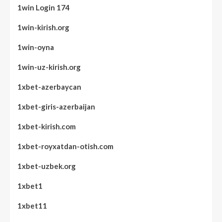
1win Login 174
1win-kirish.org
1win-oyna
1win-uz-kirish.org
1xbet-azerbaycan
1xbet-giris-azerbaijan
1xbet-kirish.com
1xbet-royxatdan-otish.com
1xbet-uzbek.org
1xbet1
1xbet11