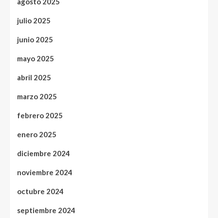
agosto 2025
julio 2025
junio 2025
mayo 2025
abril 2025
marzo 2025
febrero 2025
enero 2025
diciembre 2024
noviembre 2024
octubre 2024
septiembre 2024