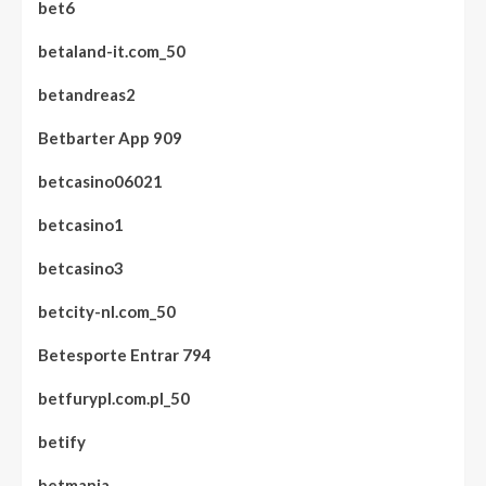
bet6
betaland-it.com_50
betandreas2
Betbarter App 909
betcasino06021
betcasino1
betcasino3
betcity-nl.com_50
Betesporte Entrar 794
betfurypl.com.pl_50
betify
betmania