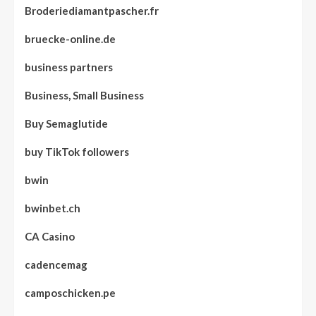
Broderiediamantpascher.fr
bruecke-online.de
business partners
Business, Small Business
Buy Semaglutide
buy TikTok followers
bwin
bwinbet.ch
CA Casino
cadencemag
camposchicken.pe