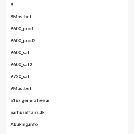
8
8Mostbet
9600_prod
9600_prod2
9600_sat
9600_sat2
9720_sat
9Mostbet
a16z generative ai
aarhusaffairs.dk
Abuking.info