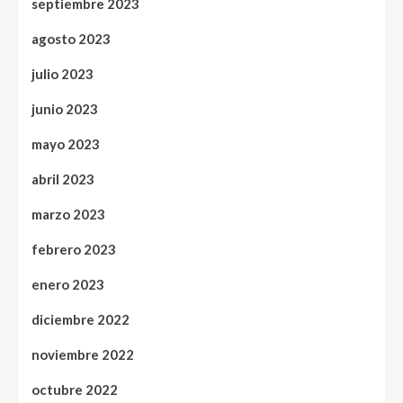
septiembre 2023
agosto 2023
julio 2023
junio 2023
mayo 2023
abril 2023
marzo 2023
febrero 2023
enero 2023
diciembre 2022
noviembre 2022
octubre 2022