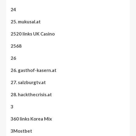
24
25. mukusal.at
2520 links UK Casino
2568
26
26. gasthof-kasern.at
27. salzburgtv.at
28. hackthecrisis.at
3
360 links Korea Mix
3Mostbet