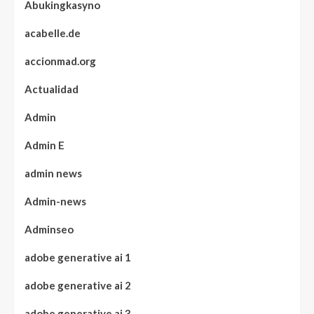
Abukingkasyno
acabelle.de
accionmad.org
Actualidad
Admin
Admin E
admin news
Admin-news
Adminseo
adobe generative ai 1
adobe generative ai 2
adobe generative ai 3