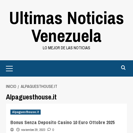
Saltar
Ultimas Noticias
al
contenido
Venezuela
LO MEJOR DE LAS NOTICIAS
Primary
Menu
INICIO
ALPAGUESTHOUSE.IT
Alpaguesthouse.it
Alpaguesthouse.it
Bonus Senza Deposito Casino 10 Euro Ottobre 2025
noviembre 29, 2023
0