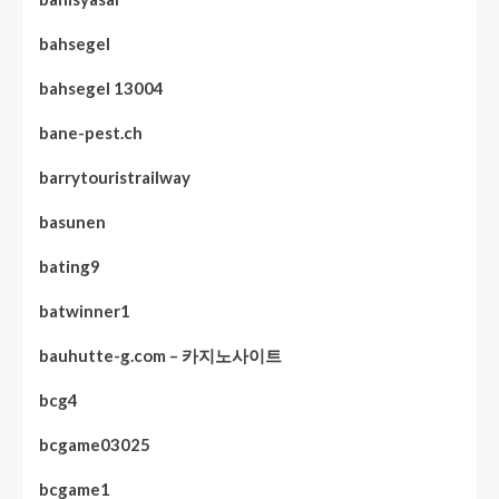
bahsegel
bahsegel 13004
bane-pest.ch
barrytouristrailway
basunen
bating9
batwinner1
bauhutte-g.com – 카지노사이트
bcg4
bcgame03025
bcgame1