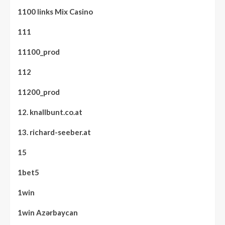
1100 links Mix Casino
111
11100_prod
112
11200_prod
12. knallbunt.co.at
13. richard-seeber.at
15
1bet5
1win
1win Azərbaycan