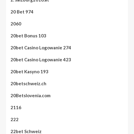
20 Bet 974
2060
20bet Bonus 103
20bet Casino Logowanie 274
20bet Casino Logowanie 423
20bet Kasyno 193
20betschweiz.ch
20Betslovenia.com
2116
222
22bet Schweiz