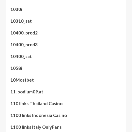
1030i
10310_sat
10400_prod2
10400_prod3
10400_sat
1058i
10Mostbet
11. podium09.at
110 links Thailand Casino
1100 links Indonesia Casino
1100 links Italy OnlyFans