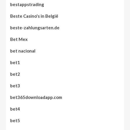
bestappstrading
Beste Casino's in België
beste-zahlungsarten.de
Bet Mex
bet nacional
bet1
bet2
bet3
bet365downloadapp.com
bet4
bet5