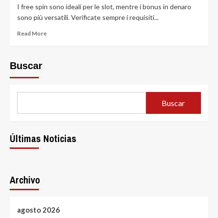
I free spin sono ideali per le slot, mentre i bonus in denaro
sono più versatili. Verificate sempre i requisiti...
Read
Read More
more
about
Bonus
Buscar
Senza
Deposito
Casino
10
Buscar
Euro
Ottobre
2025
Últimas Noticias
Archivo
agosto 2026