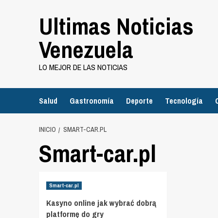
Saltar
Ultimas Noticias
al
contenido
Venezuela
LO MEJOR DE LAS NOTICIAS
Salud
Gastronomía
Deporte
Tecnología
INICIO
SMART-CAR.PL
Smart-car.pl
Smart-car.pl
Kasyno online jak wybrać dobrą
platformę do gry