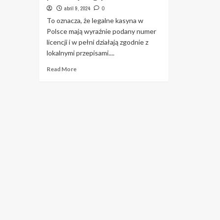
abril 9, 2024
0
To oznacza, że legalne kasyna w
Polsce mają wyraźnie podany numer
licencji i w pełni działają zgodnie z
lokalnymi przepisami....
Read
Read More
more
about
Kasyno
online
jak
wybrać
dobrą
platformę
do
gry