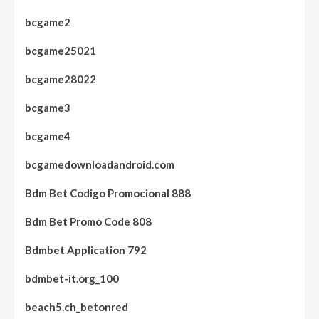
bcgame2
bcgame25021
bcgame28022
bcgame3
bcgame4
bcgamedownloadandroid.com
Bdm Bet Codigo Promocional 888
Bdm Bet Promo Code 808
Bdmbet Application 792
bdmbet-it.org_100
beach5.ch_betonred