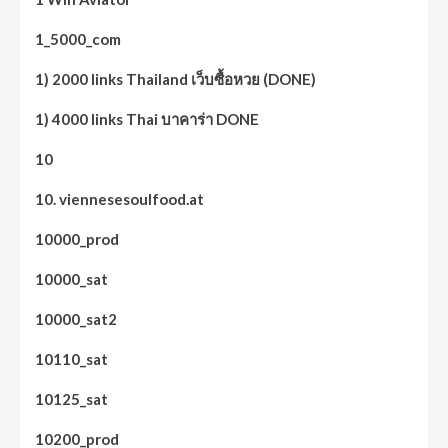
1_5000_com
1) 2000 links Thailand เว็บซื้อหวย (DONE)
1) 4000 links Thai บาคาร่า DONE
10
10. viennesesoulfood.at
10000_prod
10000_sat
10000_sat2
10110_sat
10125_sat
10200_prod