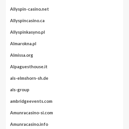
Allyspin-casino.net
Allyspincasino.ca
Allyspinkasyno.pl
Almarokna.pl
Almissa.org
Alpaguesthouse.it
als-elmshorn-sh.de
als-group
ambridgeevents.com
Amunracasino-si.com
Amunracasino.info