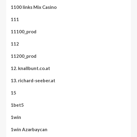
1100 links Mix Casino
111
11100_prod
112
11200_prod
12. knallbunt.co.at
13. richard-seeber.at
15
1bet5
1win
1win Azərbaycan