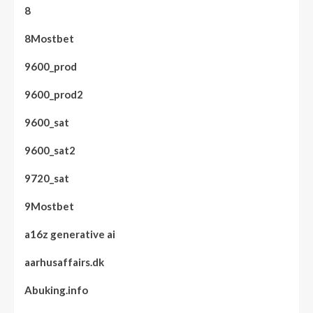
8
8Mostbet
9600_prod
9600_prod2
9600_sat
9600_sat2
9720_sat
9Mostbet
a16z generative ai
aarhusaffairs.dk
Abuking.info