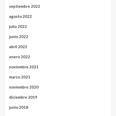
septiembre 2022
agosto 2022
julio 2022
junio 2022
abril 2022
enero 2022
noviembre 2021
marzo 2021
noviembre 2020
diciembre 2019
junio 2018