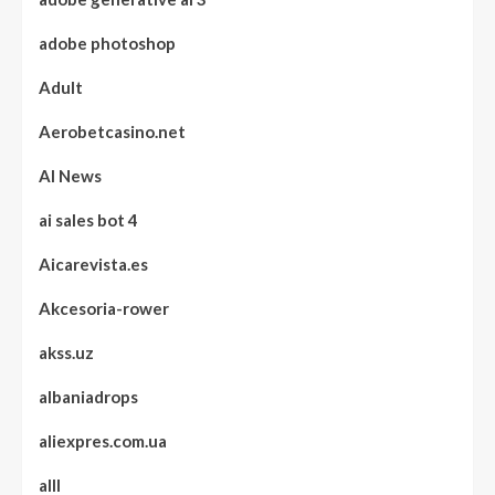
adobe photoshop
Adult
Aerobetcasino.net
AI News
ai sales bot 4
Aicarevista.es
Akcesoria-rower
akss.uz
albaniadrops
aliexpres.com.ua
alll