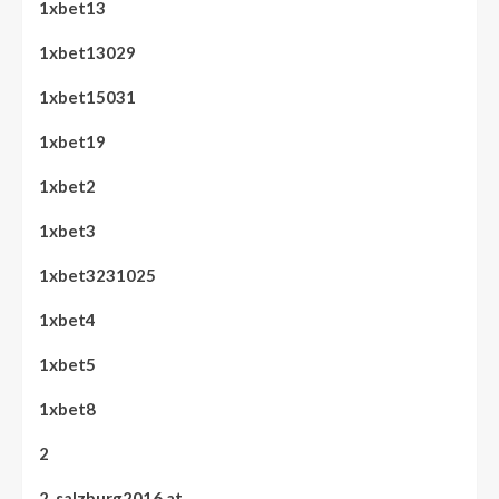
1xbet13
1xbet13029
1xbet15031
1xbet19
1xbet2
1xbet3
1xbet3231025
1xbet4
1xbet5
1xbet8
2
2. salzburg2016.at