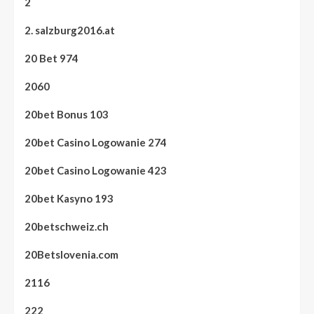
2
2. salzburg2016.at
20 Bet 974
2060
20bet Bonus 103
20bet Casino Logowanie 274
20bet Casino Logowanie 423
20bet Kasyno 193
20betschweiz.ch
20Betslovenia.com
2116
222