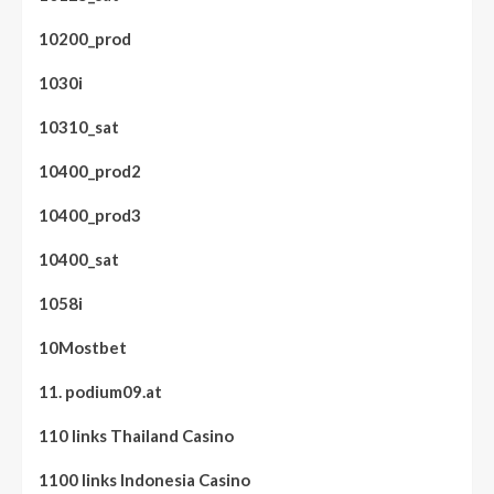
10200_prod
1030i
10310_sat
10400_prod2
10400_prod3
10400_sat
1058i
10Mostbet
11. podium09.at
110 links Thailand Casino
1100 links Indonesia Casino