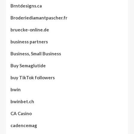
Brntdesigns.ca
Broderiediamantpascher.fr
bruecke-online.de
business partners
Business, Small Business
Buy Semaglutide
buy TikTok followers
bwin
bwinbet.ch
CA Casino
cadencemag