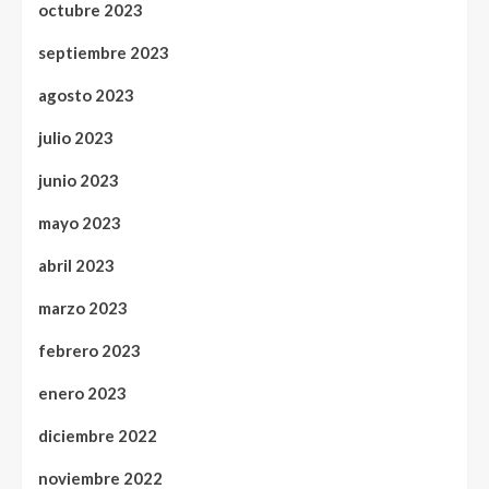
octubre 2023
septiembre 2023
agosto 2023
julio 2023
junio 2023
mayo 2023
abril 2023
marzo 2023
febrero 2023
enero 2023
diciembre 2022
noviembre 2022