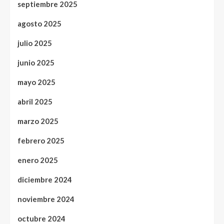
septiembre 2025
agosto 2025
julio 2025
junio 2025
mayo 2025
abril 2025
marzo 2025
febrero 2025
enero 2025
diciembre 2024
noviembre 2024
octubre 2024