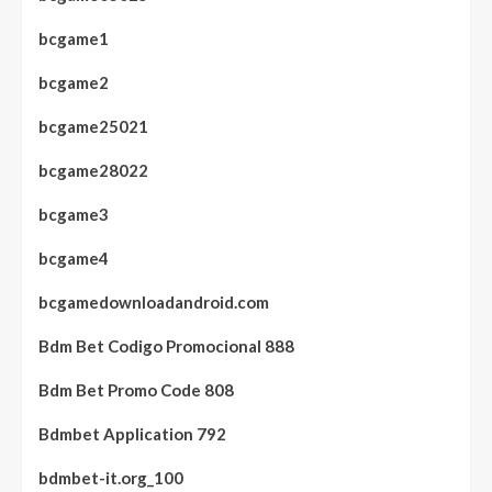
bcgame1
bcgame2
bcgame25021
bcgame28022
bcgame3
bcgame4
bcgamedownloadandroid.com
Bdm Bet Codigo Promocional 888
Bdm Bet Promo Code 808
Bdmbet Application 792
bdmbet-it.org_100