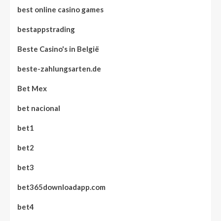
best online casino games
bestappstrading
Beste Casino's in België
beste-zahlungsarten.de
Bet Mex
bet nacional
bet1
bet2
bet3
bet365downloadapp.com
bet4