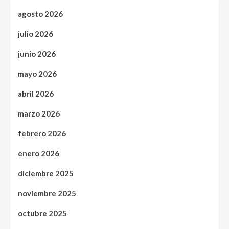
agosto 2026
julio 2026
junio 2026
mayo 2026
abril 2026
marzo 2026
febrero 2026
enero 2026
diciembre 2025
noviembre 2025
octubre 2025