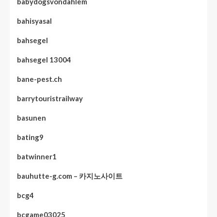
babydogsvondahlem
bahisyasal
bahsegel
bahsegel 13004
bane-pest.ch
barrytouristrailway
basunen
bating9
batwinner1
bauhutte-g.com – 카지노사이트
bcg4
bcgame03025