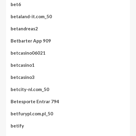
bet6
betaland-it.com_50
betandreas2
Betbarter App 909
betcasino06021
betcasino1
betcasino3
betcity-nl.com_50
Betesporte Entrar 794
betfurypl.com.pl_50
betify