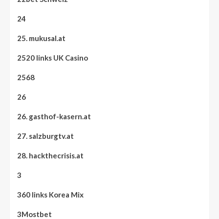
24
25. mukusal.at
2520 links UK Casino
2568
26
26. gasthof-kasern.at
27. salzburgtv.at
28. hackthecrisis.at
3
360 links Korea Mix
3Mostbet