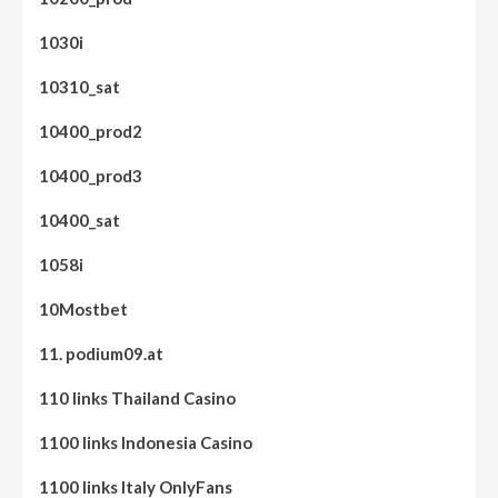
1030i
10310_sat
10400_prod2
10400_prod3
10400_sat
1058i
10Mostbet
11. podium09.at
110 links Thailand Casino
1100 links Indonesia Casino
1100 links Italy OnlyFans