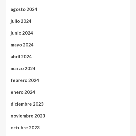
agosto 2024
julio 2024
junio 2024
mayo 2024
abril 2024
marzo 2024
febrero 2024
enero 2024
diciembre 2023
noviembre 2023
octubre 2023