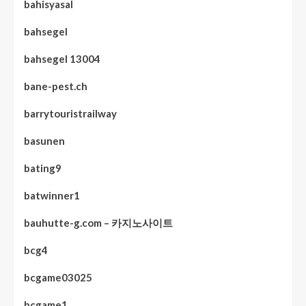
bahisyasal
bahsegel
bahsegel 13004
bane-pest.ch
barrytouristrailway
basunen
bating9
batwinner1
bauhutte-g.com – 카지노사이트
bcg4
bcgame03025
bcgame1