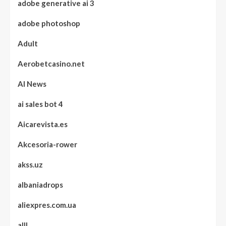
adobe generative ai 3
adobe photoshop
Adult
Aerobetcasino.net
AI News
ai sales bot 4
Aicarevista.es
Akcesoria-rower
akss.uz
albaniadrops
aliexpres.com.ua
alll