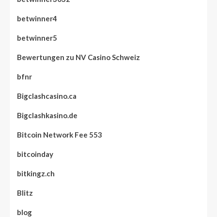
betwinner4
betwinner5
Bewertungen zu NV Casino Schweiz
bfnr
Bigclashcasino.ca
Bigclashkasino.de
Bitcoin Network Fee 553
bitcoinday
bitkingz.ch
Blitz
blog