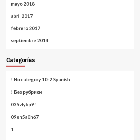
mayo 2018
abril 2017
febrero 2017
septiembre 2014
Categorías
! No category 10-2 Spanish
! Без рубрики
035vlybp9f
09en5a0h67
1