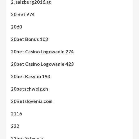
2. salzburg2016.at
20 Bet 974
2060
20bet Bonus 103
20bet Casino Logowanie 274
20bet Casino Logowanie 423
20bet Kasyno 193
20betschweiz.ch
20Betslovenia.com
2116
222
22bet Schweiz