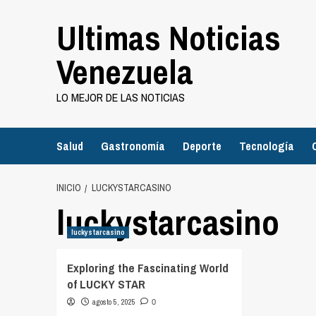
Saltar
Ultimas Noticias
al
contenido
Venezuela
LO MEJOR DE LAS NOTICIAS
Salud
Gastronomía
Deporte
Tecnología
INICIO
LUCKYSTARCASINO
luckystarcasino
luckystarcasino
Exploring the Fascinating World
of LUCKY STAR
agosto 5, 2025
0