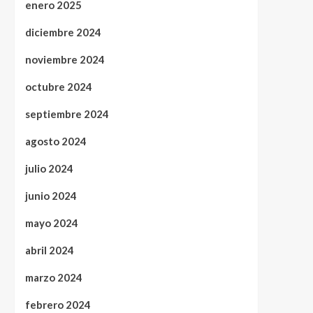
enero 2025
diciembre 2024
noviembre 2024
octubre 2024
septiembre 2024
agosto 2024
julio 2024
junio 2024
mayo 2024
abril 2024
marzo 2024
febrero 2024