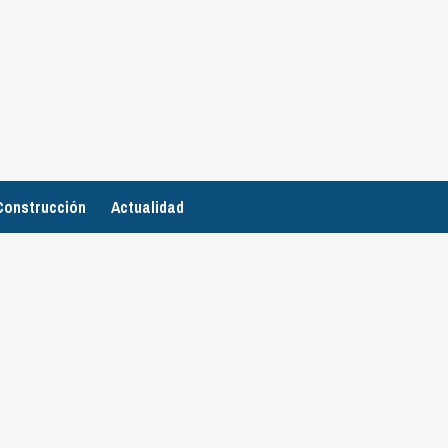
Construcción
Actualidad