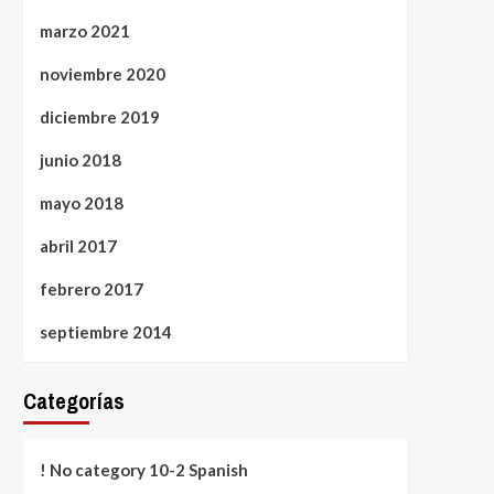
marzo 2021
noviembre 2020
diciembre 2019
junio 2018
mayo 2018
abril 2017
febrero 2017
septiembre 2014
Categorías
! No category 10-2 Spanish