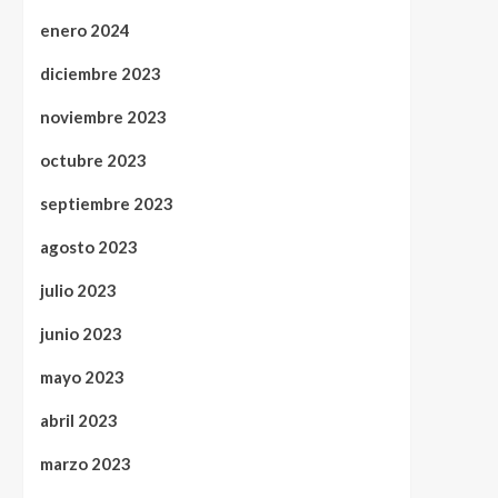
enero 2024
diciembre 2023
noviembre 2023
octubre 2023
septiembre 2023
agosto 2023
julio 2023
junio 2023
mayo 2023
abril 2023
marzo 2023