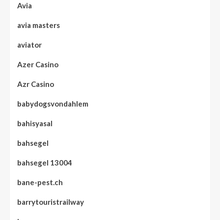
Avia
avia masters
aviator
Azer Casino
Azr Casino
babydogsvondahlem
bahisyasal
bahsegel
bahsegel 13004
bane-pest.ch
barrytouristrailway