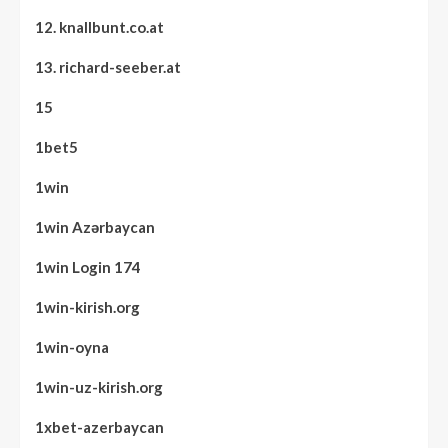
12. knallbunt.co.at
13. richard-seeber.at
15
1bet5
1win
1win Azərbaycan
1win Login 174
1win-kirish.org
1win-oyna
1win-uz-kirish.org
1xbet-azerbaycan