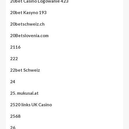
20bet Casino Logowanie 423
20bet Kasyno 193
20betschweiz.ch
20Betslovenia.com
2116
222
22bet Schweiz
24
25. mukusal.at
2520 links UK Casino
2568
26