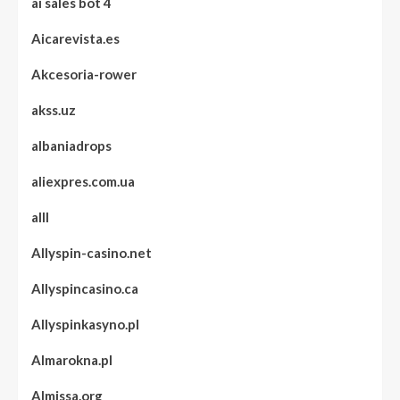
ai sales bot 4
Aicarevista.es
Akcesoria-rower
akss.uz
albaniadrops
aliexpres.com.ua
alll
Allyspin-casino.net
Allyspincasino.ca
Allyspinkasyno.pl
Almarokna.pl
Almissa.org