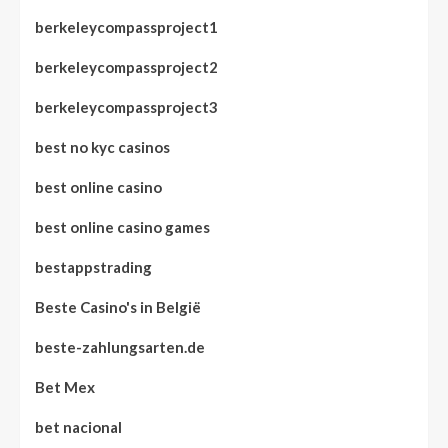
berkeleycompassproject1
berkeleycompassproject2
berkeleycompassproject3
best no kyc casinos
best online casino
best online casino games
bestappstrading
Beste Casino's in België
beste-zahlungsarten.de
Bet Mex
bet nacional