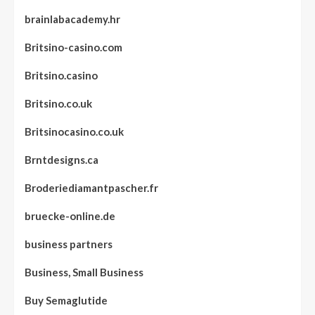
brainlabacademy.hr
Britsino-casino.com
Britsino.casino
Britsino.co.uk
Britsinocasino.co.uk
Brntdesigns.ca
Broderiediamantpascher.fr
bruecke-online.de
business partners
Business, Small Business
Buy Semaglutide