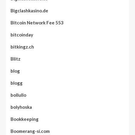
Bigclashkasino.de
Bitcoin Network Fee 553
bitcoinday
bitkingz.ch
Blitz
blog
blogg
bollullo
bolyhoska
Bookkeeping
Boomerang-si.com