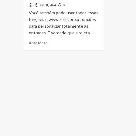
abril 8, 2024
0
Você também pode usar todas essas
funções e www.zerozero.pt opções
para personalizar totalmente as
entradas. É verdade que a roleta...
Read
Read More
more
about
SIM
ou
NÃO
Roda
Gire
a
roda
para
decidir!