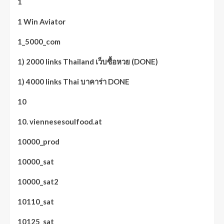
1
1 Win Aviator
1_5000_com
1) 2000 links Thailand เว็บซื้อหวย (DONE)
1) 4000 links Thai บาคาร่า DONE
10
10. viennesesoulfood.at
10000_prod
10000_sat
10000_sat2
10110_sat
10125_sat