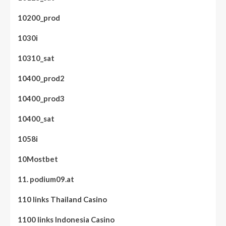
10200_prod
1030i
10310_sat
10400_prod2
10400_prod3
10400_sat
1058i
10Mostbet
11. podium09.at
110 links Thailand Casino
1100 links Indonesia Casino