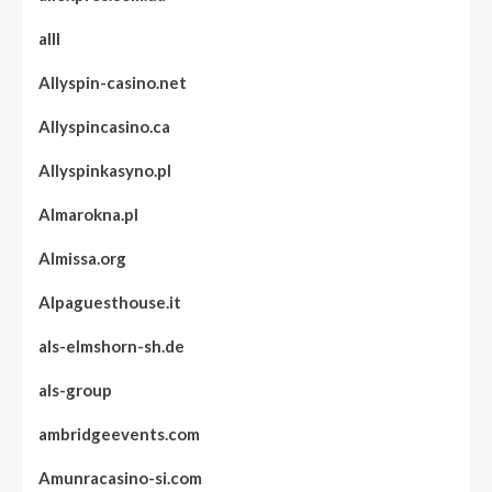
alll
Allyspin-casino.net
Allyspincasino.ca
Allyspinkasyno.pl
Almarokna.pl
Almissa.org
Alpaguesthouse.it
als-elmshorn-sh.de
als-group
ambridgeevents.com
Amunracasino-si.com