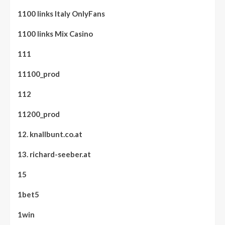
1100 links Italy OnlyFans
1100 links Mix Casino
111
11100_prod
112
11200_prod
12. knallbunt.co.at
13. richard-seeber.at
15
1bet5
1win