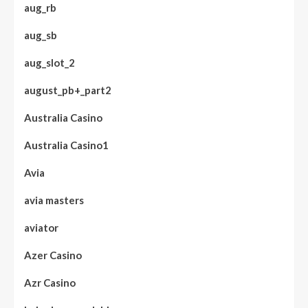
aug_rb
aug_sb
aug_slot_2
august_pb+_part2
Australia Casino
Australia Casino1
Avia
avia masters
aviator
Azer Casino
Azr Casino