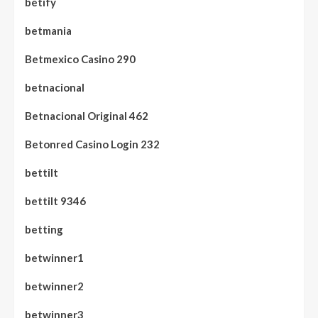
betify
betmania
Betmexico Casino 290
betnacional
Betnacional Original 462
Betonred Casino Login 232
bettilt
bettilt 9346
betting
betwinner1
betwinner2
betwinner3