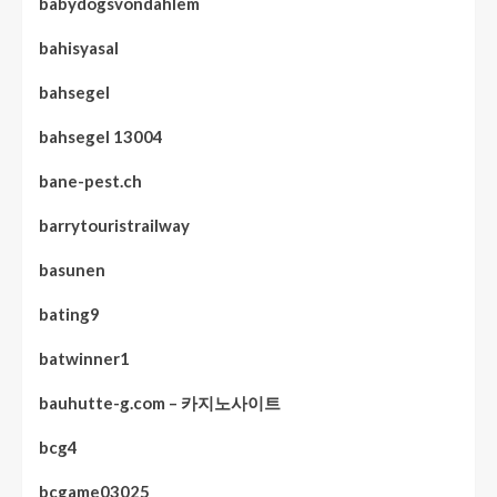
babydogsvondahlem
bahisyasal
bahsegel
bahsegel 13004
bane-pest.ch
barrytouristrailway
basunen
bating9
batwinner1
bauhutte-g.com – 카지노사이트
bcg4
bcgame03025