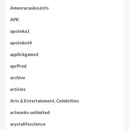
Amunracasino.info
APK
apoteka1
apoteket4
applickgamed
aprProd
archive
articles
Arts & Entertainment, Celebrities
artworks-unlimited
arystalifescience