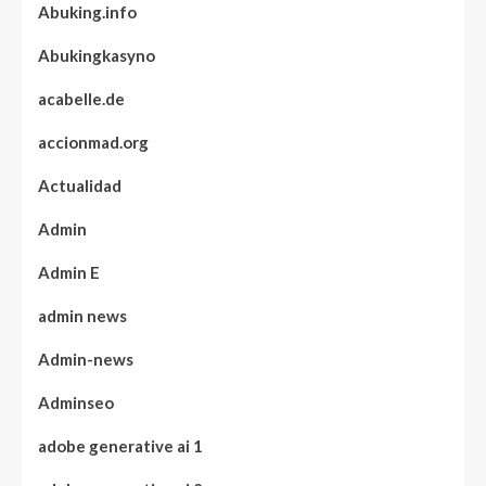
Abuking.info
Abukingkasyno
acabelle.de
accionmad.org
Actualidad
Admin
Admin E
admin news
Admin-news
Adminseo
adobe generative ai 1