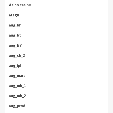
Asino.casino
atagu
aug_bh
aug_bt
aug_BY
aug_ch_2
aug_ipl
aug_mars
aug_mb_1
aug_mb_2
aug_prod