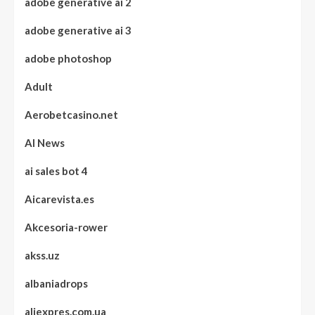
adobe generative ai 2
adobe generative ai 3
adobe photoshop
Adult
Aerobetcasino.net
AI News
ai sales bot 4
Aicarevista.es
Akcesoria-rower
akss.uz
albaniadrops
aliexpres.com.ua