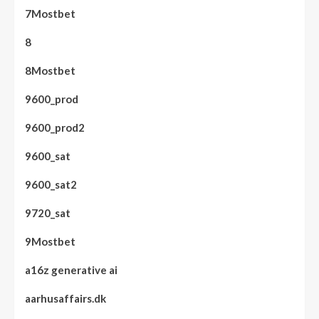
7Mostbet
8
8Mostbet
9600_prod
9600_prod2
9600_sat
9600_sat2
9720_sat
9Mostbet
a16z generative ai
aarhusaffairs.dk