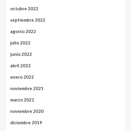
octubre 2022
septiembre 2022
agosto 2022
julio 2022
junio 2022
abril 2022
enero 2022
noviembre 2021
marzo 2021
noviembre 2020
diciembre 2019