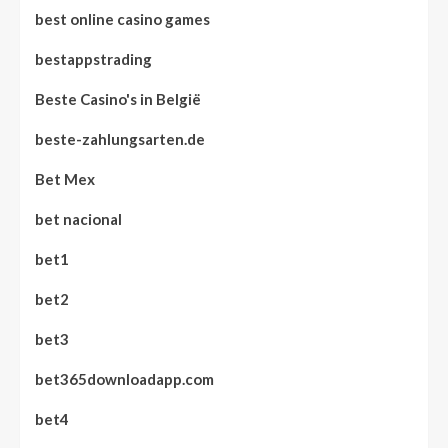
best online casino games
bestappstrading
Beste Casino's in België
beste-zahlungsarten.de
Bet Mex
bet nacional
bet1
bet2
bet3
bet365downloadapp.com
bet4