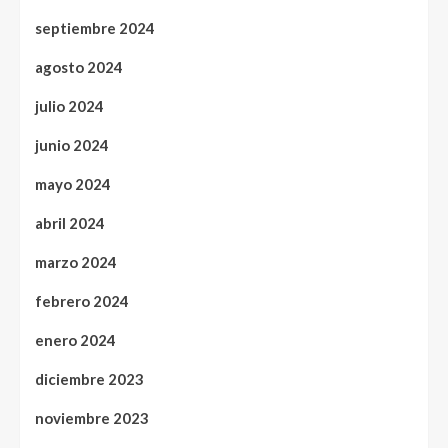
septiembre 2024
agosto 2024
julio 2024
junio 2024
mayo 2024
abril 2024
marzo 2024
febrero 2024
enero 2024
diciembre 2023
noviembre 2023