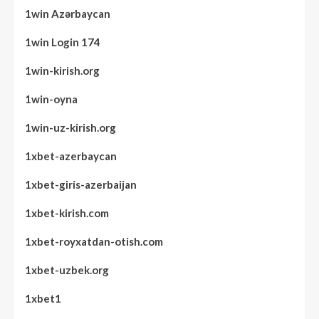
1win Azərbaycan
1win Login 174
1win-kirish.org
1win-oyna
1win-uz-kirish.org
1xbet-azerbaycan
1xbet-giris-azerbaijan
1xbet-kirish.com
1xbet-royxatdan-otish.com
1xbet-uzbek.org
1xbet1