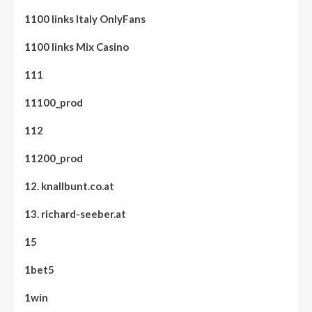
1100 links Italy OnlyFans
1100 links Mix Casino
111
11100_prod
112
11200_prod
12. knallbunt.co.at
13. richard-seeber.at
15
1bet5
1win