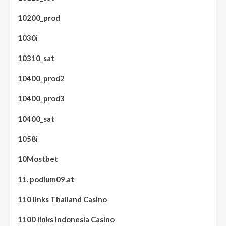
10200_prod
1030i
10310_sat
10400_prod2
10400_prod3
10400_sat
1058i
10Mostbet
11. podium09.at
110 links Thailand Casino
1100 links Indonesia Casino