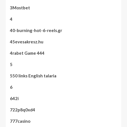
3Mostbet
4
40-burning-hot-6-reels.gr
45evesakresz.hu
4rabet Game 444
5
550 links English talaria
6
642i
722p8q0xd4
777casino