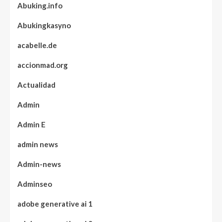
Abuking.info
Abukingkasyno
acabelle.de
accionmad.org
Actualidad
Admin
Admin E
admin news
Admin-news
Adminseo
adobe generative ai 1