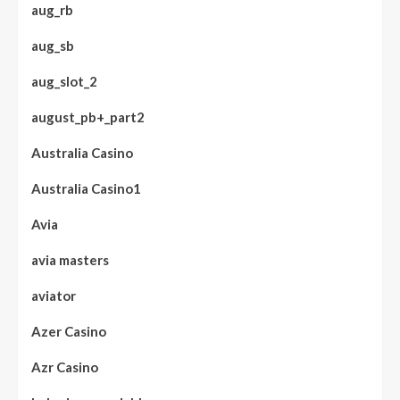
aug_rb
aug_sb
aug_slot_2
august_pb+_part2
Australia Casino
Australia Casino1
Avia
avia masters
aviator
Azer Casino
Azr Casino