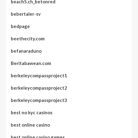
beach5.ch_betonred
bebertaler-sv
bedpage
beethecity.com
befanaraduno
Beritabawean.com
berkeleycompassproject1
berkeleycompassproject2
berkeleycompassproject3
best no kyc casinos
best online casino
best online casino games