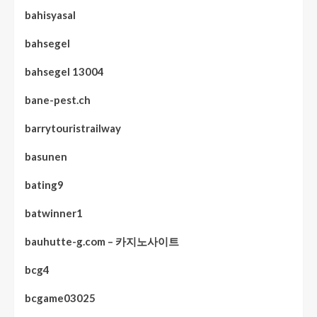
bahisyasal
bahsegel
bahsegel 13004
bane-pest.ch
barrytouristrailway
basunen
bating9
batwinner1
bauhutte-g.com – 카지노사이트
bcg4
bcgame03025