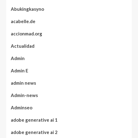
Abukingkasyno
acabelle.de
accionmad.org
Actualidad
Admin
Admin E
admin news
Admin-news
Adminseo
adobe generative ai 1
adobe generative ai 2