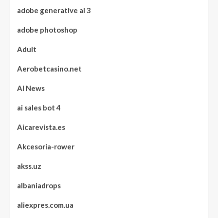
adobe generative ai 3
adobe photoshop
Adult
Aerobetcasino.net
AI News
ai sales bot 4
Aicarevista.es
Akcesoria-rower
akss.uz
albaniadrops
aliexpres.com.ua