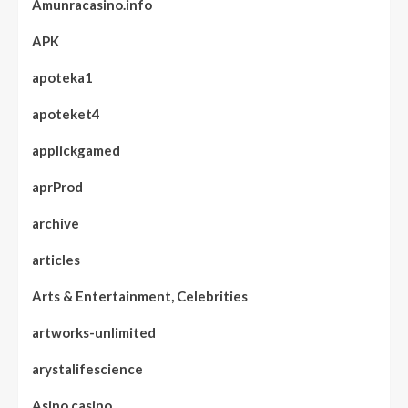
Amunracasino.info
APK
apoteka1
apoteket4
applickgamed
aprProd
archive
articles
Arts & Entertainment, Celebrities
artworks-unlimited
arystalifescience
Asino.casino