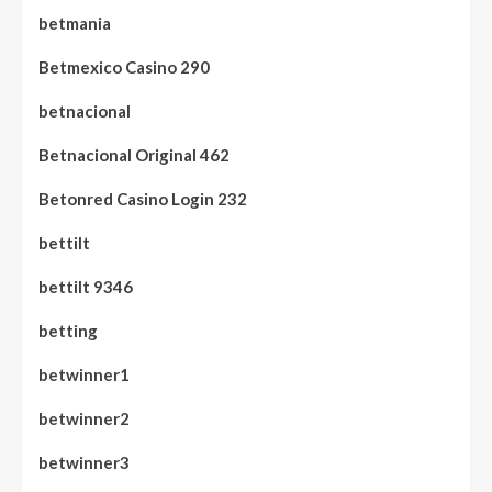
betmania
Betmexico Casino 290
betnacional
Betnacional Original 462
Betonred Casino Login 232
bettilt
bettilt 9346
betting
betwinner1
betwinner2
betwinner3