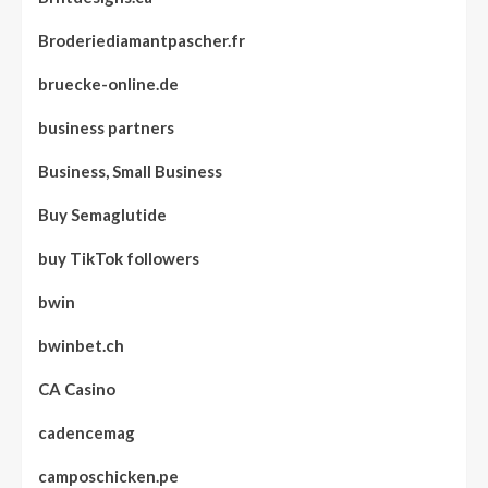
Broderiediamantpascher.fr
bruecke-online.de
business partners
Business, Small Business
Buy Semaglutide
buy TikTok followers
bwin
bwinbet.ch
CA Casino
cadencemag
camposchicken.pe