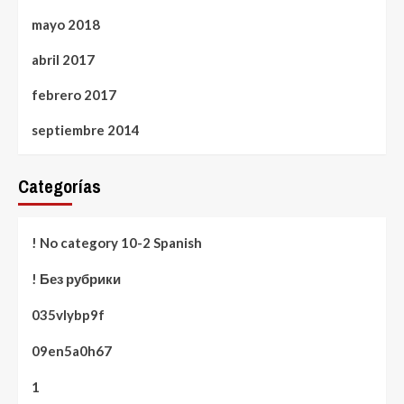
mayo 2018
abril 2017
febrero 2017
septiembre 2014
Categorías
! No category 10-2 Spanish
! Без рубрики
035vlybp9f
09en5a0h67
1