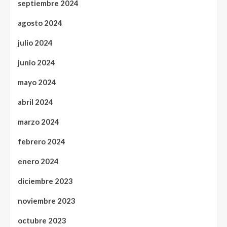
septiembre 2024
agosto 2024
julio 2024
junio 2024
mayo 2024
abril 2024
marzo 2024
febrero 2024
enero 2024
diciembre 2023
noviembre 2023
octubre 2023