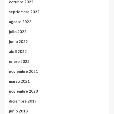
octubre 2022
septiembre 2022
agosto 2022
julio 2022
junio 2022
abril 2022
enero 2022
noviembre 2021
marzo 2021
noviembre 2020
diciembre 2019
junio 2018