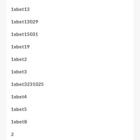
1xbet13
1xbet13029
1xbet15031
1xbet19
1xbet2
1xbet3
1xbet3231025
1xbet4
1xbet5
1xbet8
2