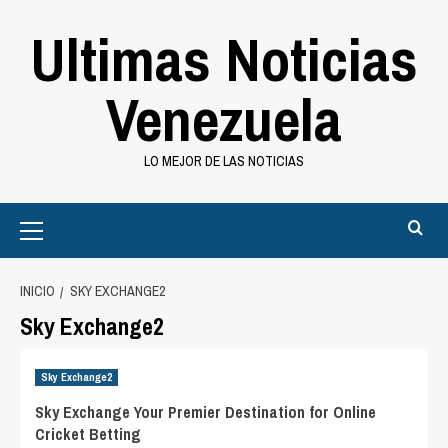
Saltar
Ultimas Noticias
al
contenido
Venezuela
LO MEJOR DE LAS NOTICIAS
Primary
Menu
INICIO
SKY EXCHANGE2
Sky Exchange2
Sky Exchange2
Sky Exchange Your Premier Destination for Online
Cricket Betting