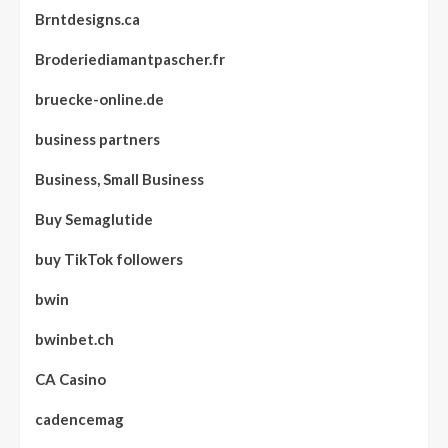
Brntdesigns.ca
Broderiediamantpascher.fr
bruecke-online.de
business partners
Business, Small Business
Buy Semaglutide
buy TikTok followers
bwin
bwinbet.ch
CA Casino
cadencemag