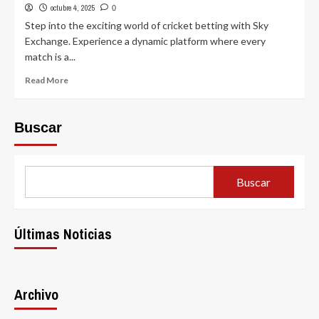
octubre 4, 2025
0
Step into the exciting world of cricket betting with Sky
Exchange. Experience a dynamic platform where every
match is a...
Read
Read More
more
about
Sky
Buscar
Exchange
Your
Premier
Destination
Buscar
for
Online
Cricket
Betting
Últimas Noticias
Archivo