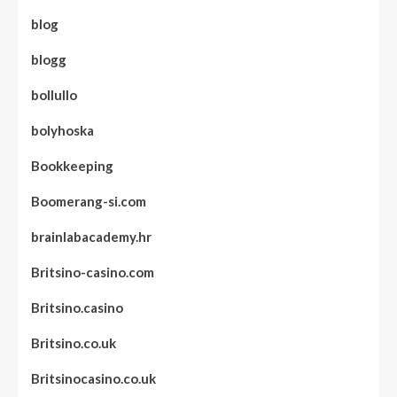
blog
blogg
bollullo
bolyhoska
Bookkeeping
Boomerang-si.com
brainlabacademy.hr
Britsino-casino.com
Britsino.casino
Britsino.co.uk
Britsinocasino.co.uk