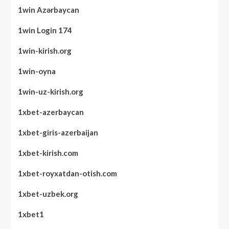
1win Azərbaycan
1win Login 174
1win-kirish.org
1win-oyna
1win-uz-kirish.org
1xbet-azerbaycan
1xbet-giris-azerbaijan
1xbet-kirish.com
1xbet-royxatdan-otish.com
1xbet-uzbek.org
1xbet1