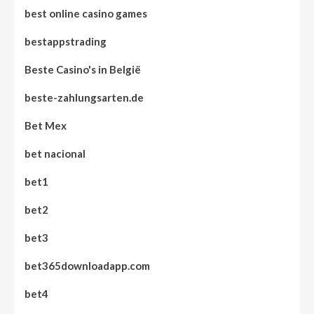
best online casino games
bestappstrading
Beste Casino's in België
beste-zahlungsarten.de
Bet Mex
bet nacional
bet1
bet2
bet3
bet365downloadapp.com
bet4