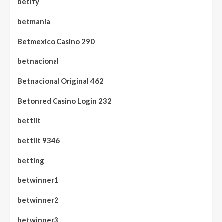
betify
betmania
Betmexico Casino 290
betnacional
Betnacional Original 462
Betonred Casino Login 232
bettilt
bettilt 9346
betting
betwinner1
betwinner2
betwinner3