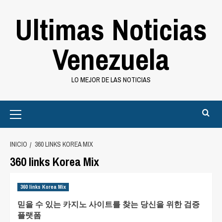
Saltar
Ultimas Noticias
al
contenido
Venezuela
LO MEJOR DE LAS NOTICIAS
Primary
Menu
INICIO
360 LINKS KOREA MIX
360 links Korea Mix
360 links Korea Mix
믿을 수 있는 카지노 사이트를 찾는 당신을 위한 검증
플랫폼