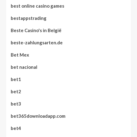
best online casino games
bestappstrading
Beste Casino's in België
beste-zahlungsarten.de
Bet Mex
bet nacional
bet1
bet2
bet3
bet365downloadapp.com
bet4