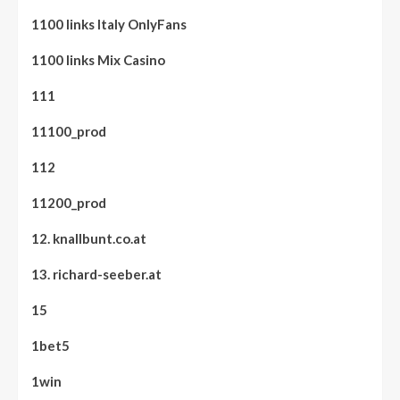
1100 links Italy OnlyFans
1100 links Mix Casino
111
11100_prod
112
11200_prod
12. knallbunt.co.at
13. richard-seeber.at
15
1bet5
1win