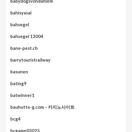
babydogsvondahlem
bahisyasal
bahsegel
bahsegel 13004
bane-pest.ch
barrytouristrailway
basunen
bating9
batwinner1
bauhutte-g.com – 카지노사이트
bcg4
bcgame03025