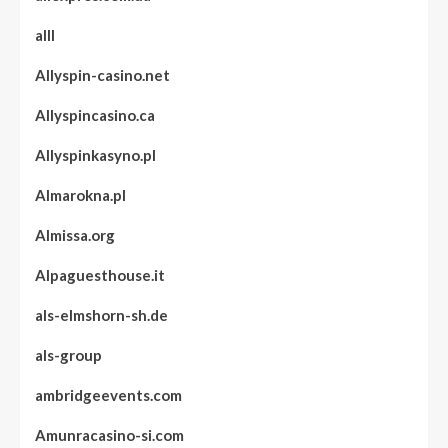
alll
Allyspin-casino.net
Allyspincasino.ca
Allyspinkasyno.pl
Almarokna.pl
Almissa.org
Alpaguesthouse.it
als-elmshorn-sh.de
als-group
ambridgeevents.com
Amunracasino-si.com