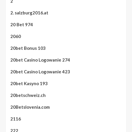
2
2. salzburg2016.at
20 Bet 974
2060
20bet Bonus 103
20bet Casino Logowanie 274
20bet Casino Logowanie 423
20bet Kasyno 193
20betschweiz.ch
20Betslovenia.com
2116
222