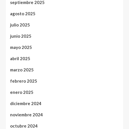
septiembre 2025
agosto 2025
julio 2025
junio 2025
mayo 2025
abril 2025
marzo 2025
febrero 2025
enero 2025
diciembre 2024
noviembre 2024
octubre 2024