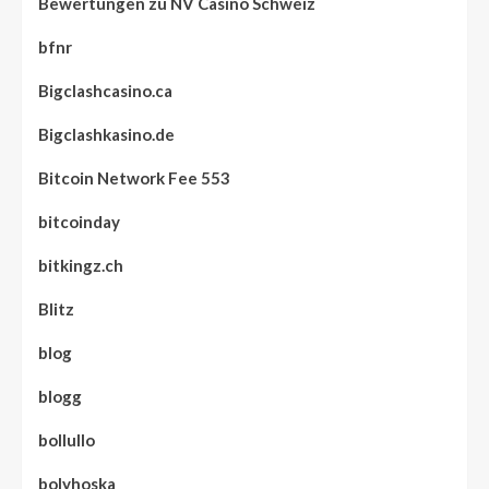
Bewertungen zu NV Casino Schweiz
bfnr
Bigclashcasino.ca
Bigclashkasino.de
Bitcoin Network Fee 553
bitcoinday
bitkingz.ch
Blitz
blog
blogg
bollullo
bolyhoska