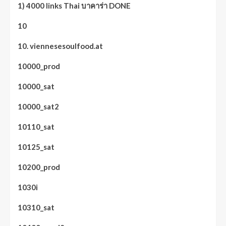
1) 4000 links Thai บาคาร่า DONE
10
10. viennesesoulfood.at
10000_prod
10000_sat
10000_sat2
10110_sat
10125_sat
10200_prod
1030i
10310_sat