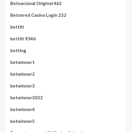
Betnacional Original 462
Betonred Casino Login 232
bettilt
bettilt 9346
betting
betwinner1
betwinner2
betwinner3
betwinner3032
betwinner4
betwinner5