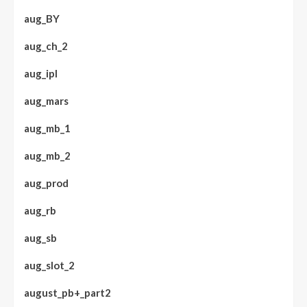
aug_BY
aug_ch_2
aug_ipl
aug_mars
aug_mb_1
aug_mb_2
aug_prod
aug_rb
aug_sb
aug_slot_2
august_pb+_part2