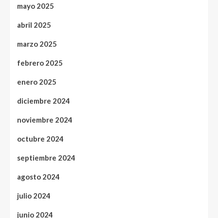
mayo 2025
abril 2025
marzo 2025
febrero 2025
enero 2025
diciembre 2024
noviembre 2024
octubre 2024
septiembre 2024
agosto 2024
julio 2024
junio 2024