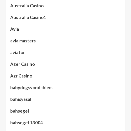
Australia Casino
Australia Casino1
Avia
avia masters
aviator
Azer Casino
Azr Casino
babydogsvondahlem
bahisyasal
bahsegel
bahsegel 13004