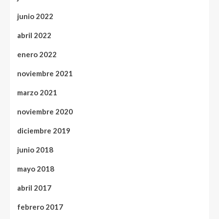
junio 2022
abril 2022
enero 2022
noviembre 2021
marzo 2021
noviembre 2020
diciembre 2019
junio 2018
mayo 2018
abril 2017
febrero 2017