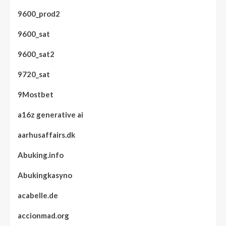
9600_prod2
9600_sat
9600_sat2
9720_sat
9Mostbet
a16z generative ai
aarhusaffairs.dk
Abuking.info
Abukingkasyno
acabelle.de
accionmad.org