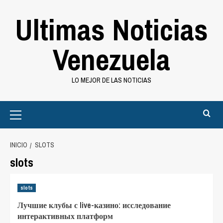
Saltar
Ultimas Noticias
al
contenido
Venezuela
LO MEJOR DE LAS NOTICIAS
Primary
Menu
INICIO
SLOTS
slots
slots
Лучшие клубы с live-казино: исследование
интерактивных платформ