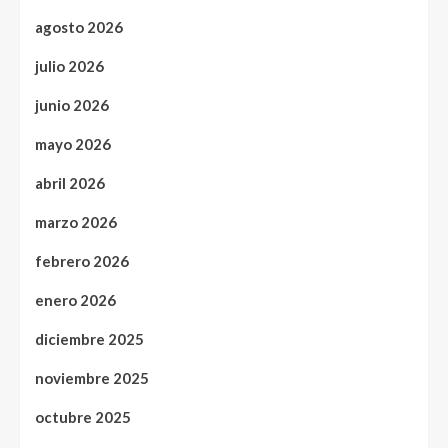
agosto 2026
julio 2026
junio 2026
mayo 2026
abril 2026
marzo 2026
febrero 2026
enero 2026
diciembre 2025
noviembre 2025
octubre 2025