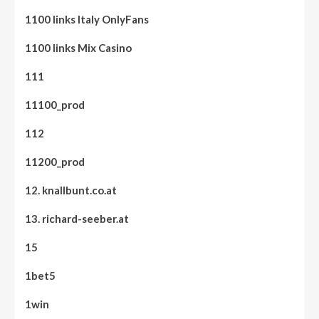
1100 links Italy OnlyFans
1100 links Mix Casino
111
11100_prod
112
11200_prod
12. knallbunt.co.at
13. richard-seeber.at
15
1bet5
1win