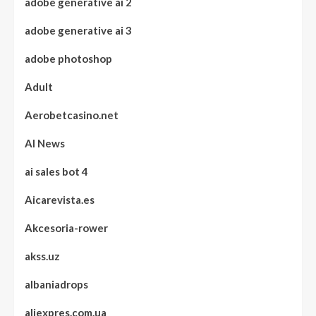
adobe generative ai 2
adobe generative ai 3
adobe photoshop
Adult
Aerobetcasino.net
AI News
ai sales bot 4
Aicarevista.es
Akcesoria-rower
akss.uz
albaniadrops
aliexpres.com.ua