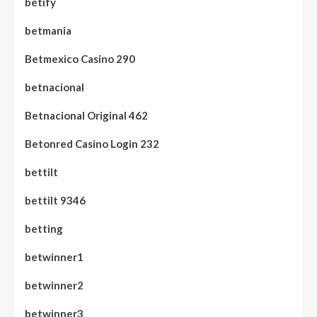
betify
betmania
Betmexico Casino 290
betnacional
Betnacional Original 462
Betonred Casino Login 232
bettilt
bettilt 9346
betting
betwinner1
betwinner2
betwinner3