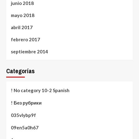
junio 2018
mayo 2018
abril 2017
febrero 2017
septiembre 2014
Categorías
! No category 10-2 Spanish
! Без рубрики
035vlybp9f
09en5a0h67