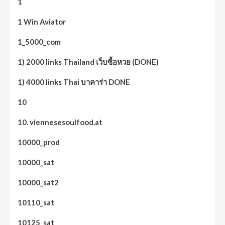
1
1 Win Aviator
1_5000_com
1) 2000 links Thailand เว็บซื้อหวย (DONE)
1) 4000 links Thai บาคาร่า DONE
10
10. viennesesoulfood.at
10000_prod
10000_sat
10000_sat2
10110_sat
10125_sat