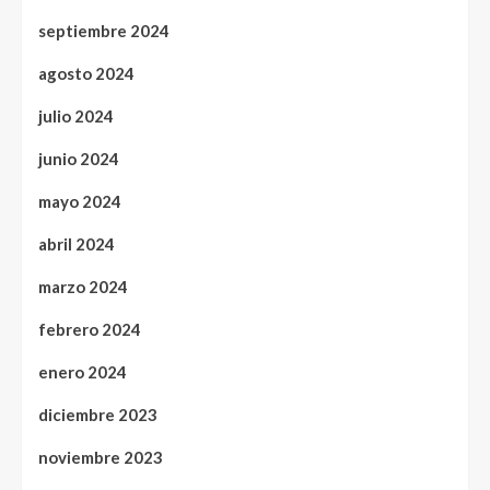
septiembre 2024
agosto 2024
julio 2024
junio 2024
mayo 2024
abril 2024
marzo 2024
febrero 2024
enero 2024
diciembre 2023
noviembre 2023