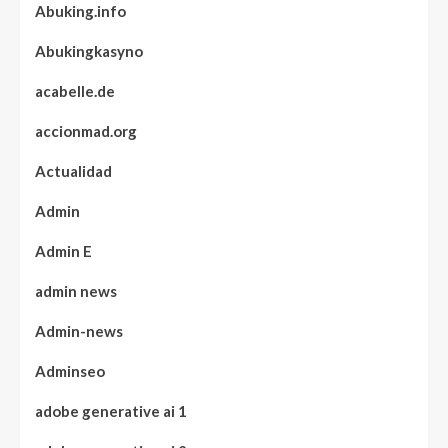
Abuking.info
Abukingkasyno
acabelle.de
accionmad.org
Actualidad
Admin
Admin E
admin news
Admin-news
Adminseo
adobe generative ai 1