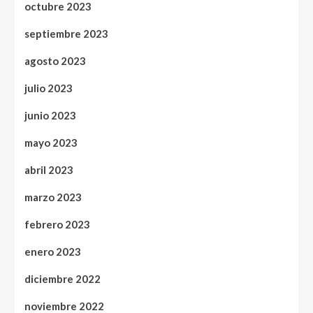
octubre 2023
septiembre 2023
agosto 2023
julio 2023
junio 2023
mayo 2023
abril 2023
marzo 2023
febrero 2023
enero 2023
diciembre 2022
noviembre 2022