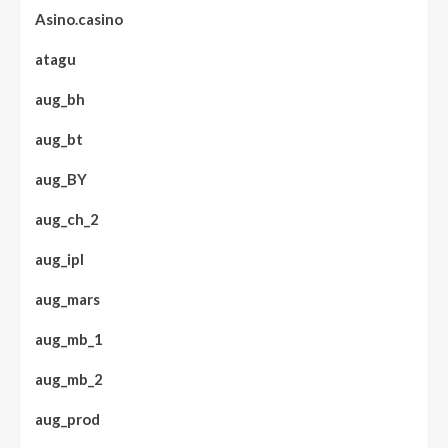
Asino.casino
atagu
aug_bh
aug_bt
aug_BY
aug_ch_2
aug_ipl
aug_mars
aug_mb_1
aug_mb_2
aug_prod