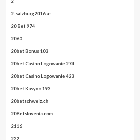
2
2. salzburg2016.at
20 Bet 974
2060
20bet Bonus 103
20bet Casino Logowanie 274
20bet Casino Logowanie 423
20bet Kasyno 193
20betschweiz.ch
20Betslovenia.com
2116
222