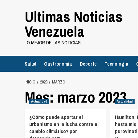
Saltar
Ultimas Noticias
al
contenido
Venezuela
LO MEJOR DE LAS NOTICIAS
Salud
Gastronomía
Deporte
Tecnología
INICIO
2023
MARZO
Mes:
marzo 2023
Actualidad
Actualidad
¿Cómo puede aportar el
Hamilton:
urbanismo en la lucha contra el
hasta mis 
cambio climático? por
purovinot