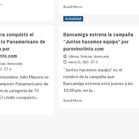
..
Read
Read More
more
ad
about
ore
Actualidad
Luis
out
Enrique
ómo
ra conquistó el
Bancamiga estrena la campaña
dona
nejar
to Panamericano de
“Juntos hacemos equipo” por
el
dinero
a por
purovinotinto.com
DAH
recaudado
into.com
Ultimas Noticias Venezuela
en
ños
marzo 31, 2023
0
icias Venezuela
Twitch
23
“Juntos hacemos equipo” es el
0
durante
apa
nombre de la campaña que
venezolano Julio Mayora se
el
colar
Mundial
Bancamiga estrena este jueves a las
ampeón Panamericano de
r
por
teando.com
10:00 pm, en la...
 en la categoría de 73
purovinotinto.com
l criollo conquistó...
Read
Read More
more
ad
about
ore
Bancamiga
out
estrena
lio
la
yora
campaña
nquistó