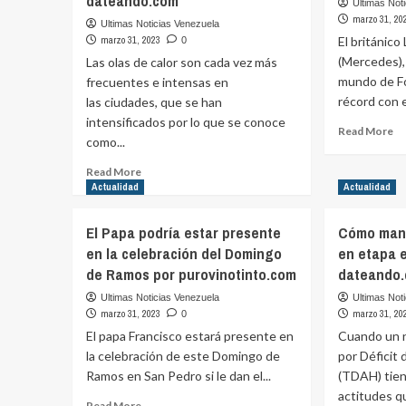
dateando.com
Ultimas Not
marzo 31, 20
Ultimas Noticias Venezuela
marzo 31, 2023
El británico
0
(Mercedes),
Las olas de calor son cada vez más
mundo de Fó
frecuentes e intensas en
récord con e
las ciudades, que se han
intensificados por lo que se conoce
Re
Read More
como...
m
ab
Read
Read More
Ha
more
Actualidad
Actualidad
M
about
ve
¿Cómo
El Papa podría estar presente
Cómo mane
en
puede
Me
en la celebración del Domingo
en etapa 
aportar
ha
de Ramos por purovinotinto.com
dateando
el
mi
urbanismo
Ultimas Noticias Venezuela
Ultimas Not
úl
en
marzo 31, 2023
marzo 31, 20
0
dí
la
El papa Francisco estará presente en
Cuando un n
po
lucha
pu
la celebración de este Domingo de
por Déficit
contra
Ramos en San Pedro si le dan el...
(TDAH) tien
el
cambio
actitudes 
Read
Read More