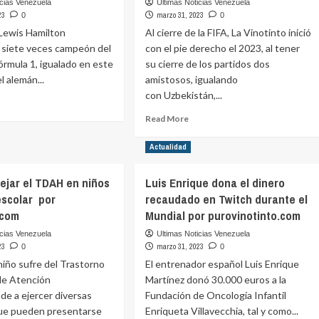
icias Venezuela
Ultimas Noticias Venezuela
23
marzo 31, 2023
0
0
 Lewis Hamilton
Al cierre de la FIFA, La Vinotinto inició
 siete veces campeón del
con el pie derecho el 2023, al tener
rmula 1, igualado en este
su cierre de los partidos dos
l alemán...
amistosos, igualando
con Uzbekistán,...
ad
ore
Read
Read More
out
more
milton:
about
Actualidad
e
La
o
Vinotinto
jar el TDAH en niños
Luis Enrique dona el dinero
inicia
rcedes
escolar por
recaudado en Twitch durante el
con
sta
el
.com
Mundial por purovinotinto.com
s
pie
icias Venezuela
Ultimas Noticias Venezuela
timos
derecho
23
marzo 31, 2023
0
0
as
el
iño sufre del Trastorno
r
El entrenador español Luis Enrique
2023
rovinotinto.com
 de Atención
Martínez donó 30.000 euros a la
por
dateando.com
de a ejercer diversas
Fundación de Oncología Infantil
que pueden presentarse
Enriqueta Villavecchia, tal y como...