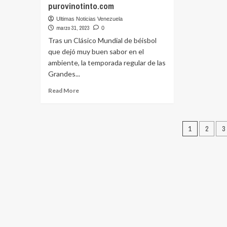
Gerencia
purovinotinto.com
el
de
Ca
Ultimas Noticias Venezuela
Centros
Pa
marzo 31, 2023
0
Comerciales
de
Tras un Clásico Mundial de béisbol
por
Ha
que dejó muy buen sabor en el
dateando.com
po
ambiente, la temporada regular de las
pu
Grandes...
Read
Read More
more
about
La
Posts
MLB
1
2
3
inicia
pagina
una
nueva
y
emocionante
temporada
por
purovinotinto.com