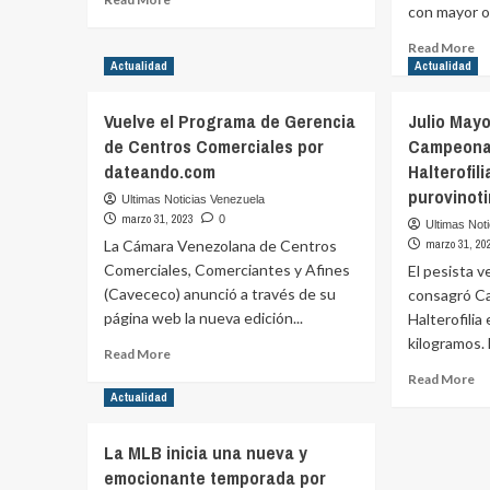
climático?
con mayor o.
more
por
about
Re
dateando.com
Read More
El
m
Actualidad
Actualidad
Papa
ab
podría
C
Vuelve el Programa de Gerencia
Julio Mayo
estar
ma
de Centros Comerciales por
presente
Campeona
el
en
dateando.com
Halterofili
T
la
en
purovinot
Ultimas Noticias Venezuela
celebración
ni
marzo 31, 2023
0
del
Ultimas Not
en
La Cámara Venezolana de Centros
marzo 31, 20
Domingo
et
de
Comerciales, Comerciantes y Afines
El pesista 
es
Ramos
(Cavececo) anunció a través de su
consagró C
po
por
da
página web la nueva edición...
Halterofilia
purovinotinto.com
kilogramos. E
Read
Read More
more
Re
Read More
about
m
Actualidad
Vuelve
ab
el
Ju
La MLB inicia una nueva y
Programa
Ma
emocionante temporada por
de
co