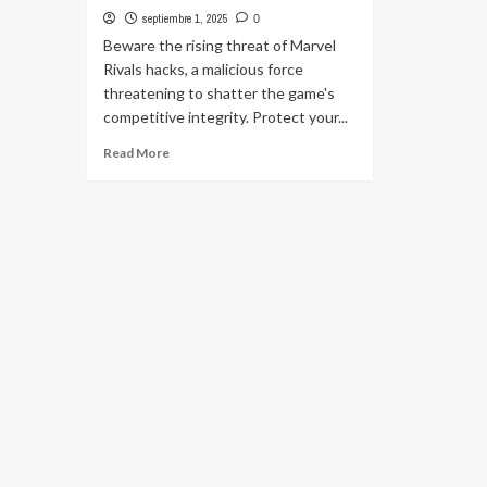
septiembre 1, 2025
0
Beware the rising threat of Marvel
Rivals hacks, a malicious force
threatening to shatter the game's
competitive integrity. Protect your...
Read
Read More
more
about
How
to
Get
Better
at
Marvel
Rivals
and
Win
More
Games