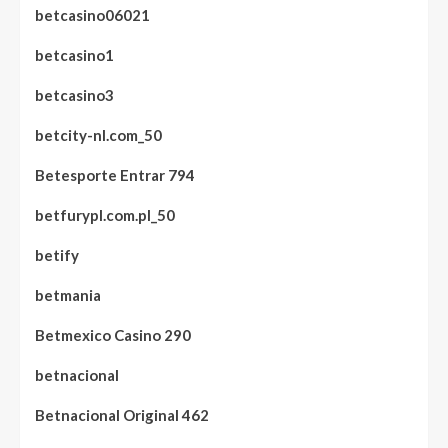
betcasino06021
betcasino1
betcasino3
betcity-nl.com_50
Betesporte Entrar 794
betfurypl.com.pl_50
betify
betmania
Betmexico Casino 290
betnacional
Betnacional Original 462