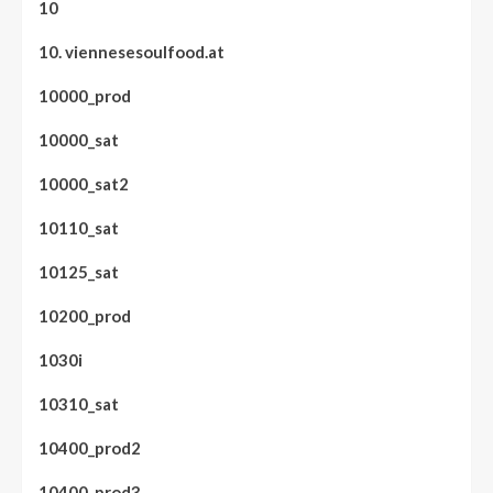
10
10. viennesesoulfood.at
10000_prod
10000_sat
10000_sat2
10110_sat
10125_sat
10200_prod
1030i
10310_sat
10400_prod2
10400_prod3