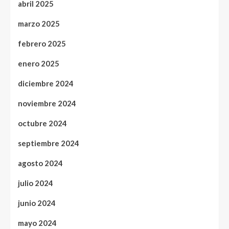
abril 2025
marzo 2025
febrero 2025
enero 2025
diciembre 2024
noviembre 2024
octubre 2024
septiembre 2024
agosto 2024
julio 2024
junio 2024
mayo 2024