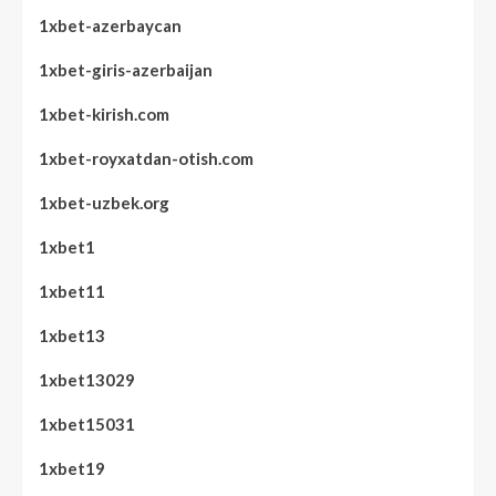
1xbet-azerbaycan
1xbet-giris-azerbaijan
1xbet-kirish.com
1xbet-royxatdan-otish.com
1xbet-uzbek.org
1xbet1
1xbet11
1xbet13
1xbet13029
1xbet15031
1xbet19