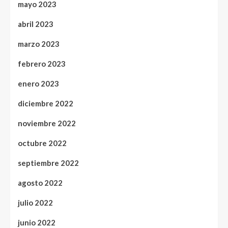
mayo 2023
abril 2023
marzo 2023
febrero 2023
enero 2023
diciembre 2022
noviembre 2022
octubre 2022
septiembre 2022
agosto 2022
julio 2022
junio 2022