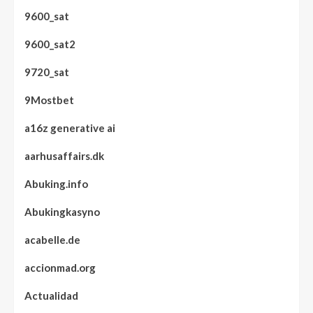
9600_sat
9600_sat2
9720_sat
9Mostbet
a16z generative ai
aarhusaffairs.dk
Abuking.info
Abukingkasyno
acabelle.de
accionmad.org
Actualidad