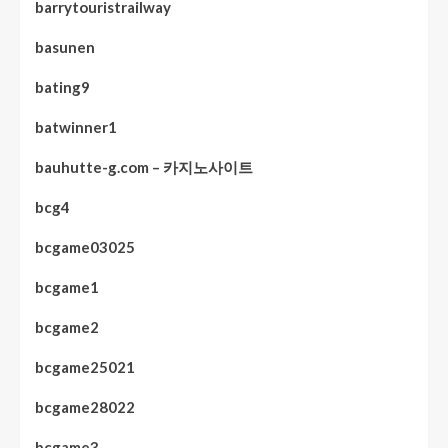
barrytouristrailway
basunen
bating9
batwinner1
bauhutte-g.com – 카지노사이트
bcg4
bcgame03025
bcgame1
bcgame2
bcgame25021
bcgame28022
bcgame3