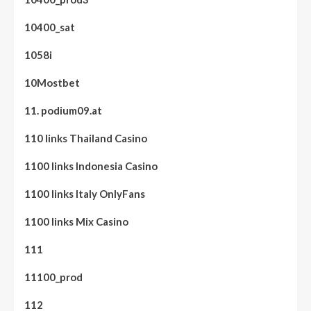
10400_sat
1058i
10Mostbet
11. podium09.at
110 links Thailand Casino
1100 links Indonesia Casino
1100 links Italy OnlyFans
1100 links Mix Casino
111
11100_prod
112