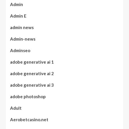
Admin
Admin E
admin news
Admin-news
Adminseo
adobe generative ai 1
adobe generative ai 2
adobe generative ai 3
adobe photoshop
Adult
Aerobetcasino.net