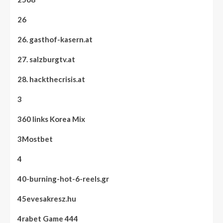
26
26. gasthof-kasern.at
27. salzburgtv.at
28. hackthecrisis.at
3
360 links Korea Mix
3Mostbet
4
40-burning-hot-6-reels.gr
45evesakresz.hu
4rabet Game 444