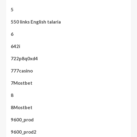
5
550 links English talaria
6
642i
722p8q0xd4
777casino
7Mostbet
8
8Mostbet
9600_prod
9600_prod2