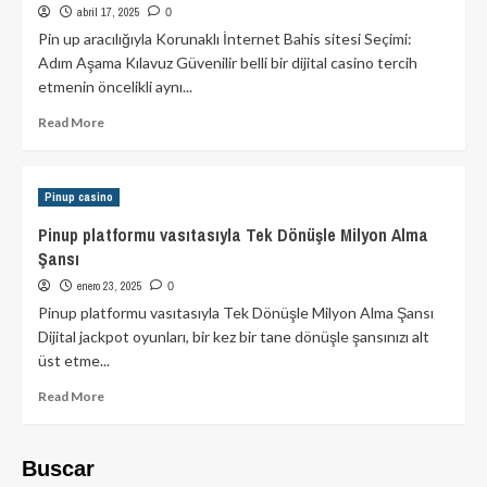
abril 17, 2025
0
Pin up aracılığıyla Korunaklı İnternet Bahis sitesi Seçimi:
Adım Aşama Kılavuz Güvenilir belli bir dijital casino tercih
etmenin öncelikli aynı...
Read
Read More
more
about
Pin
Pinup casino
up
aracılığıyla
Pinup platformu vasıtasıyla Tek Dönüşle Milyon Alma
Korunaklı
Şansı
İnternet
Bahis
enero 23, 2025
0
sitesi
Pinup platformu vasıtasıyla Tek Dönüşle Milyon Alma Şansı
Seçimi:
Dijital jackpot oyunları, bir kez bir tane dönüşle şansınızı alt
Adım
üst etme...
Aşama
Kılavuz
Read
Read More
more
about
Pinup
Buscar
platformu