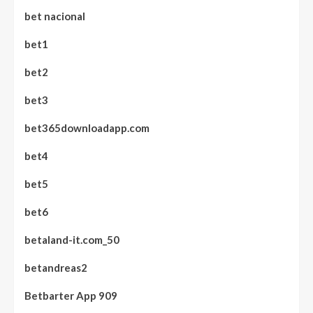
bet nacional
bet1
bet2
bet3
bet365downloadapp.com
bet4
bet5
bet6
betaland-it.com_50
betandreas2
Betbarter App 909