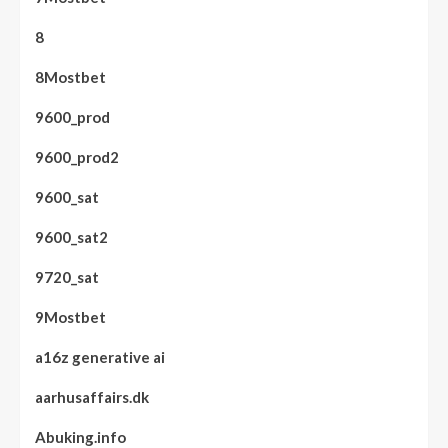
8
8Mostbet
9600_prod
9600_prod2
9600_sat
9600_sat2
9720_sat
9Mostbet
a16z generative ai
aarhusaffairs.dk
Abuking.info