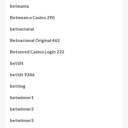
betmania
Betmexico Casino 290
betnacional
Betnacional Original 462
Betonred Casino Login 232
bettilt
bettilt 9346
betting
betwinner1
betwinner2
betwinner3