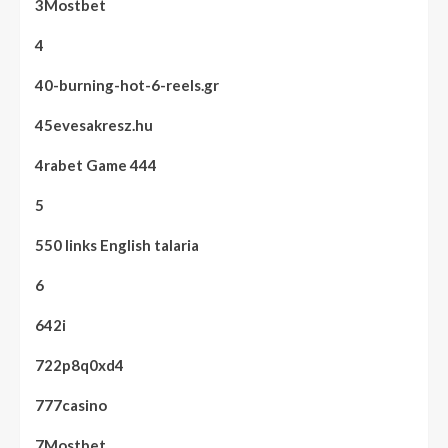
3Mostbet
4
40-burning-hot-6-reels.gr
45evesakresz.hu
4rabet Game 444
5
550 links English talaria
6
642i
722p8q0xd4
777casino
7Mostbet