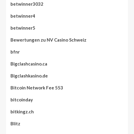
betwinner3032
betwinner4
betwinner5
Bewertungen zu NV Casino Schweiz
bfnr
Bigclashcasino.ca
Bigclashkasino.de
Bitcoin Network Fee 553
bitcoinday
bitkingz.ch
Blitz