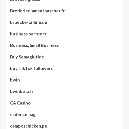
Broderiediamantpascher.fr
bruecke-online.de
business partners
Business, Small Business
Buy Semaglutide
buy TikTok followers
bwin
bwinbet.ch
CA Casino
cadencemag
camposchicken.pe