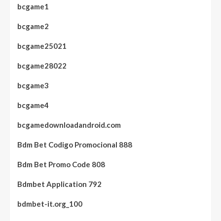
bcgame1
bcgame2
bcgame25021
bcgame28022
bcgame3
bcgame4
bcgamedownloadandroid.com
Bdm Bet Codigo Promocional 888
Bdm Bet Promo Code 808
Bdmbet Application 792
bdmbet-it.org_100