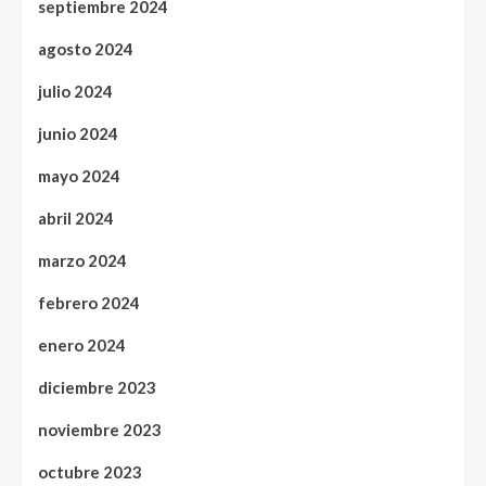
septiembre 2024
agosto 2024
julio 2024
junio 2024
mayo 2024
abril 2024
marzo 2024
febrero 2024
enero 2024
diciembre 2023
noviembre 2023
octubre 2023