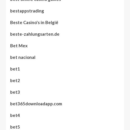
bestappstrading
Beste Casino's in België
beste-zahlungsarten.de
Bet Mex
bet nacional
bet1
bet2
bet3
bet365downloadapp.com
bet4
bet5