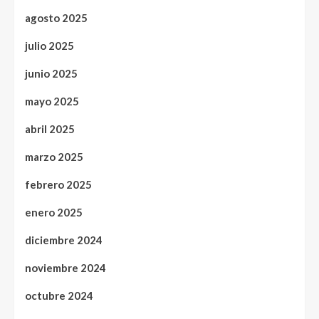
agosto 2025
julio 2025
junio 2025
mayo 2025
abril 2025
marzo 2025
febrero 2025
enero 2025
diciembre 2024
noviembre 2024
octubre 2024