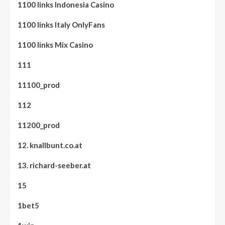
1100 links Indonesia Casino
1100 links Italy OnlyFans
1100 links Mix Casino
111
11100_prod
112
11200_prod
12. knallbunt.co.at
13. richard-seeber.at
15
1bet5