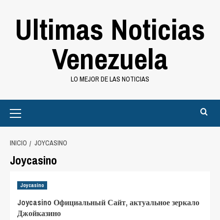
Saltar
Ultimas Noticias
al
contenido
Venezuela
LO MEJOR DE LAS NOTICIAS
Primary
Menu
INICIO
JOYCASINO
Joycasino
Joycasino
Joycasino Официальный Сайт, актуальное зеркало
Джойказино