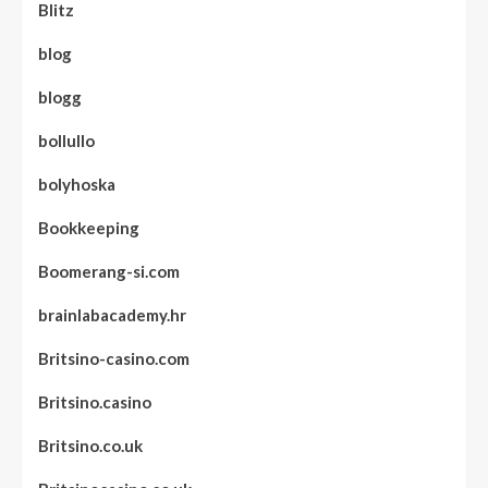
Blitz
blog
blogg
bollullo
bolyhoska
Bookkeeping
Boomerang-si.com
brainlabacademy.hr
Britsino-casino.com
Britsino.casino
Britsino.co.uk