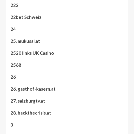
222
22bet Schweiz
24
25. mukusal.at
2520 links UK Casino
2568
26
26. gasthof-kasern.at
27. salzburgtv.at
28. hackthecrisis.at
3