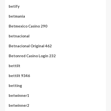
betify
betmania
Betmexico Casino 290
betnacional
Betnacional Original 462
Betonred Casino Login 232
bettilt
bettilt 9346
betting
betwinner1
betwinner2