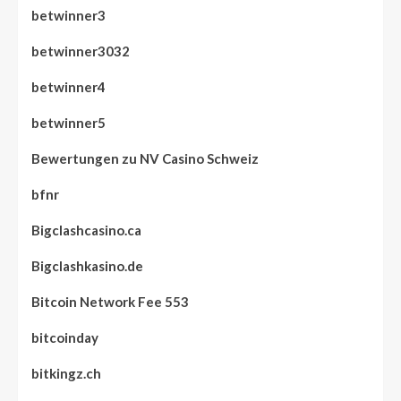
betwinner3
betwinner3032
betwinner4
betwinner5
Bewertungen zu NV Casino Schweiz
bfnr
Bigclashcasino.ca
Bigclashkasino.de
Bitcoin Network Fee 553
bitcoinday
bitkingz.ch