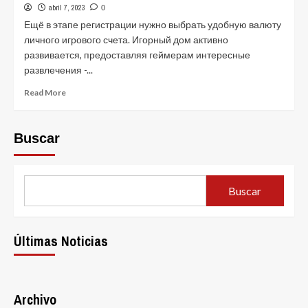
abril 7, 2023
0
Ещё в этапе регистрации нужно выбрать удобную валюту
личного игрового счета. Игорный дом активно
развивается, предоставляя геймерам интересные
развлечения -...
Read
Read More
more
about
Joycasino
Buscar
Официальный
Сайт,
актуальное
зеркало
Buscar
Джойказино
Últimas Noticias
Archivo