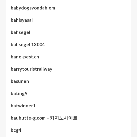
babydogsvondahlem
bahisyasal
bahsegel
bahsegel 13004
bane-pest.ch
barrytouristrailway
basunen
bating9
batwinner1
bauhutte-g.com – 카지노사이트
bcg4