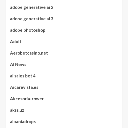
adobe generative ai 2
adobe generative ai 3
adobe photoshop
Adult
Aerobetcasino.net
AI News
ai sales bot 4
Aicarevista.es
Akcesoria-rower
akss.uz
albaniadrops