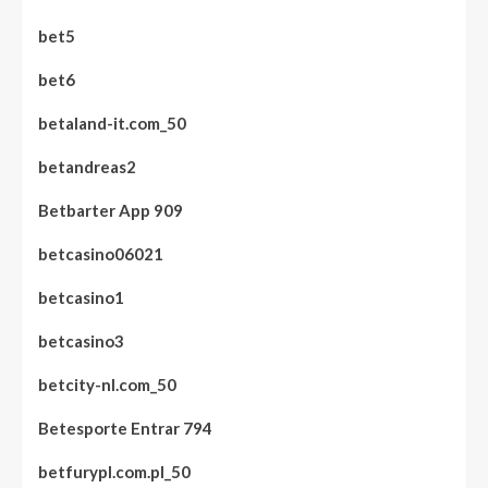
bet5
bet6
betaland-it.com_50
betandreas2
Betbarter App 909
betcasino06021
betcasino1
betcasino3
betcity-nl.com_50
Betesporte Entrar 794
betfurypl.com.pl_50