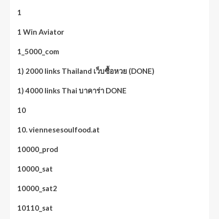
1
1 Win Aviator
1_5000_com
1) 2000 links Thailand เว็บซื้อหวย (DONE)
1) 4000 links Thai บาคาร่า DONE
10
10. viennesesoulfood.at
10000_prod
10000_sat
10000_sat2
10110_sat