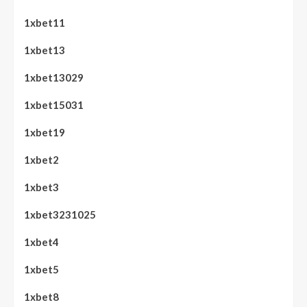
1xbet11
1xbet13
1xbet13029
1xbet15031
1xbet19
1xbet2
1xbet3
1xbet3231025
1xbet4
1xbet5
1xbet8