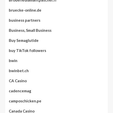
Broderiediamantpascher.fr
bruecke-online.de
business partners
Business, Small Business
Buy Semaglutide
buy TikTok followers
bwin
bwinbet.ch
CA Casino
cadencemag
camposchicken.pe
Canada Casino