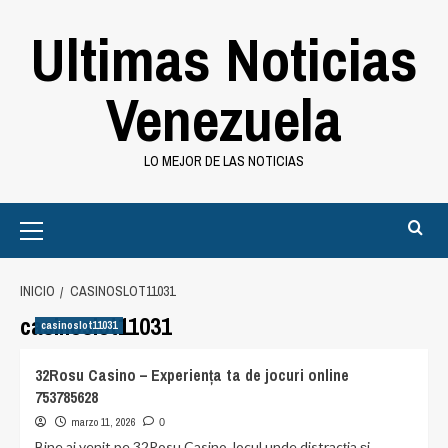
Saltar
Ultimas Noticias
al
contenido
Venezuela
LO MEJOR DE LAS NOTICIAS
Primary
Menu
INICIO
CASINOSLOT11031
casinoslot11031
casinoslot11031
32Rosu Casino – Experiența ta de jocuri online
753785628
marzo 11, 2026
0
Bine ai venit pe 32Rosu Casino, locul unde distracția și