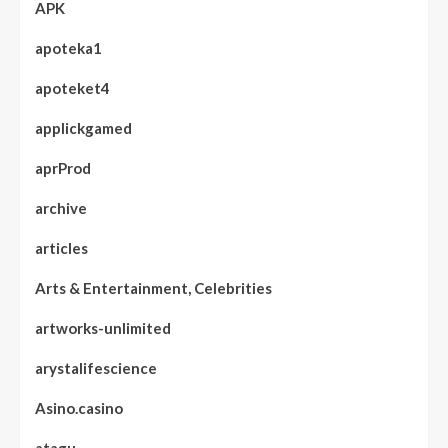
APK
apoteka1
apoteket4
applickgamed
aprProd
archive
articles
Arts & Entertainment, Celebrities
artworks-unlimited
arystalifescience
Asino.casino