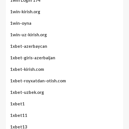
1win Login 174
1win-kirish.org
1win-oyna
1win-uz-kirish.org
1xbet-azerbaycan
1xbet-giris-azerbaijan
1xbet-kirish.com
1xbet-royxatdan-otish.com
1xbet-uzbek.org
1xbet1
1xbet11
1xbet13