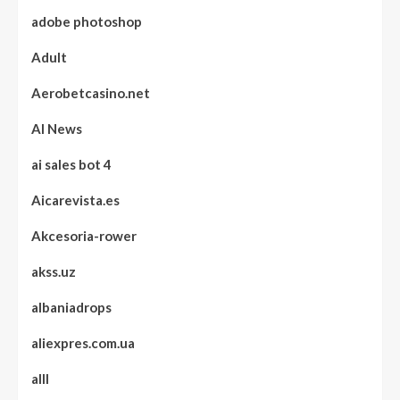
adobe photoshop
Adult
Aerobetcasino.net
AI News
ai sales bot 4
Aicarevista.es
Akcesoria-rower
akss.uz
albaniadrops
aliexpres.com.ua
alll