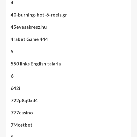
4
40-burning-hot-6-reels.gr
45evesakresz.hu
4rabet Game 444
5
550 links English talaria
6
642i
722p8q0xd4
777casino
7Mostbet