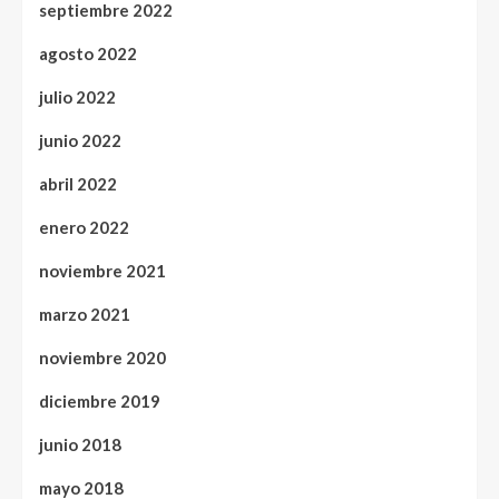
septiembre 2022
agosto 2022
julio 2022
junio 2022
abril 2022
enero 2022
noviembre 2021
marzo 2021
noviembre 2020
diciembre 2019
junio 2018
mayo 2018