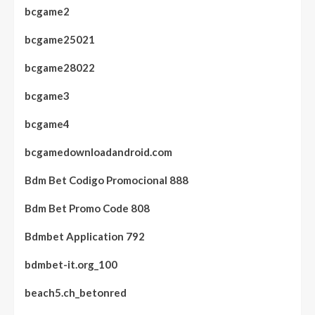
bcgame2
bcgame25021
bcgame28022
bcgame3
bcgame4
bcgamedownloadandroid.com
Bdm Bet Codigo Promocional 888
Bdm Bet Promo Code 808
Bdmbet Application 792
bdmbet-it.org_100
beach5.ch_betonred