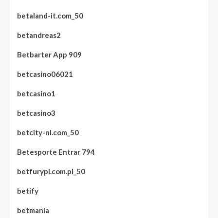
betaland-it.com_50
betandreas2
Betbarter App 909
betcasino06021
betcasino1
betcasino3
betcity-nl.com_50
Betesporte Entrar 794
betfurypl.com.pl_50
betify
betmania