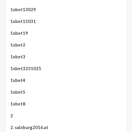
1xbet13029
1xbet15031
1xbet19
1xbet2
1xbet3
1xbet3231025
1xbet4
1xbet5
1xbet8
2
2. salzburg2016.at