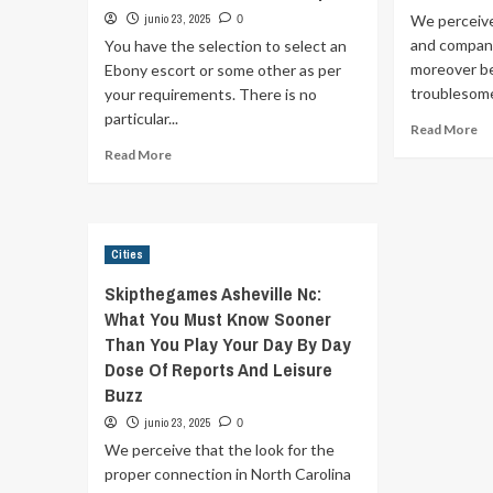
junio 23, 2025
We perceive
0
and compani
You have the selection to select an
moreover be
Ebony escort or some other as per
troublesome
your requirements. There is no
particular...
Re
Read More
m
Read
Read More
ab
more
T
about
Vi
Find
Pe
Female
Cities
And
Male
Skipthegames Asheville Nc:
Escorts
What You Must Know Sooner
Online
Than You Play Your Day By Day
Informal
Relationship
Dose Of Reports And Leisure
Buzz
junio 23, 2025
0
We perceive that the look for the
proper connection in North Carolina