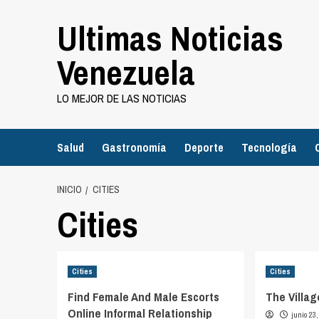
Saltar
Ultimas Noticias
al
contenido
Venezuela
LO MEJOR DE LAS NOTICIAS
Salud
Gastronomía
Deporte
Tecnología
INICIO
CITIES
Cities
Cities
Cities
Find Female And Male Escorts
The Villa
Online Informal Relationship
junio 23