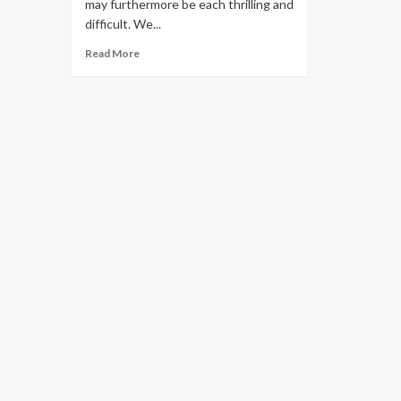
may furthermore be each thrilling and
difficult. We...
Read
Read More
more
about
Skipthegames
Asheville
Nc:
What
You
Must
Know
Sooner
Than
You
Play
Your
Day
By
Day
Dose
Of
Reports