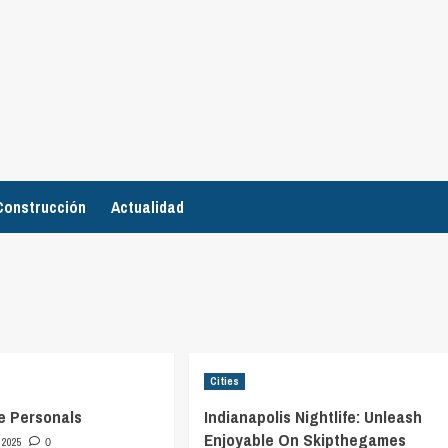
Construcción
Actualidad
Cities
ge Personals
Indianapolis Nightlife: Unleash
Enjoyable On Skipthegames
, 2025
0