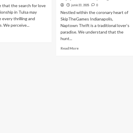
 that the search for love
junio 23, 2025
0
onship in Tulsa may
Nestled within the coronary heart of
 every thrilling and
SkipTheGames Indianapolis,
. We perceive...
Naptown Thrift is a traditional lover’s
paradise. We understand that the
ad
hunt...
ore
out
Read
Read More
he
more
llage
about
rsonals
Indianapolis
Nightlife:
Unleash
Enjoyable
On
Skipthegames