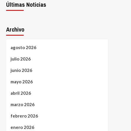
Últimas Noticias
Archivo
agosto 2026
julio 2026
junio 2026
mayo 2026
abril 2026
marzo 2026
febrero 2026
enero 2026