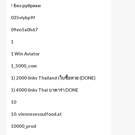
! Без рубрики
035vlybp9f
09en5a0h67
1
1 Win Aviator
1_5000_com
1) 2000 links Thailand เว็บซื้อหวย (DONE)
1) 4000 links Thai บาคาร่า DONE
10
10. viennesesoulfood.at
10000_prod