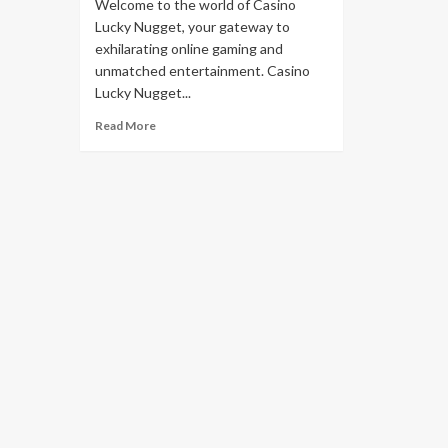
Welcome to the world of Casino
Lucky Nugget, your gateway to
exhilarating online gaming and
unmatched entertainment. Casino
Lucky Nugget...
Read
Read More
more
about
Discover
the
Thrills
of
Casino
Lucky
Nugget
-48567530