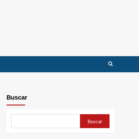
Buscar
Buscar