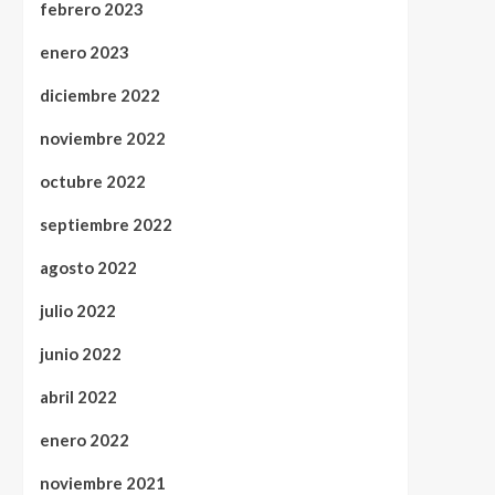
febrero 2023
enero 2023
diciembre 2022
noviembre 2022
octubre 2022
septiembre 2022
agosto 2022
julio 2022
junio 2022
abril 2022
enero 2022
noviembre 2021