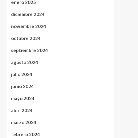
enero 2025
diciembre 2024
noviembre 2024
octubre 2024
septiembre 2024
agosto 2024
julio 2024
junio 2024
mayo 2024
abril 2024
marzo 2024
febrero 2024