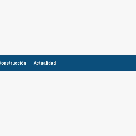
Construcción
Actualidad