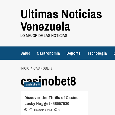
Saltar
Ultimas Noticias
al
contenido
Venezuela
LO MEJOR DE LAS NOTICIAS
Salud
Gastronomía
Deporte
Tecnología
INICIO
CASINOBET8
casinobet8
casinobet8
Discover the Thrills of Casino
Lucky Nugget -48567530
diciembre 6, 2025
0