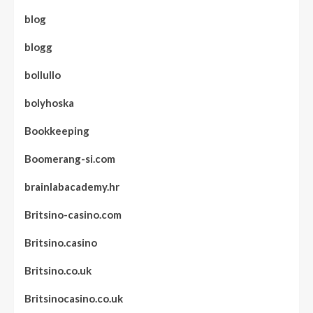
blog
blogg
bollullo
bolyhoska
Bookkeeping
Boomerang-si.com
brainlabacademy.hr
Britsino-casino.com
Britsino.casino
Britsino.co.uk
Britsinocasino.co.uk