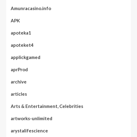
Amunracasino.info
APK
apoteka1
apoteket4
applickgamed
aprProd
archive
articles
Arts & Entertainment, Celebrities
artworks-unlimited
arystalifescience