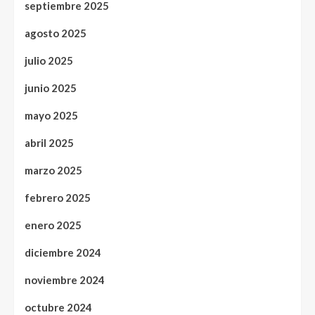
septiembre 2025
agosto 2025
julio 2025
junio 2025
mayo 2025
abril 2025
marzo 2025
febrero 2025
enero 2025
diciembre 2024
noviembre 2024
octubre 2024