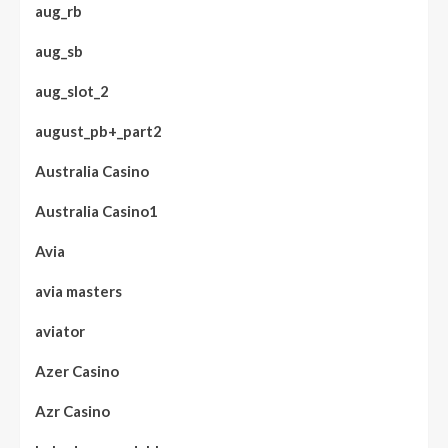
aug_rb
aug_sb
aug_slot_2
august_pb+_part2
Australia Casino
Australia Casino1
Avia
avia masters
aviator
Azer Casino
Azr Casino