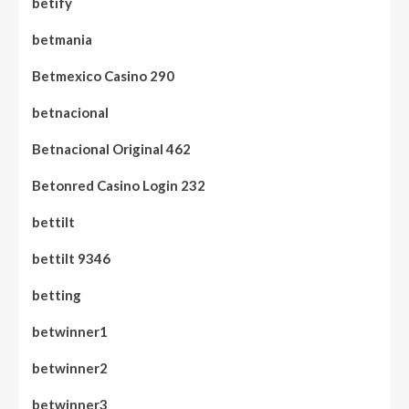
betify
betmania
Betmexico Casino 290
betnacional
Betnacional Original 462
Betonred Casino Login 232
bettilt
bettilt 9346
betting
betwinner1
betwinner2
betwinner3