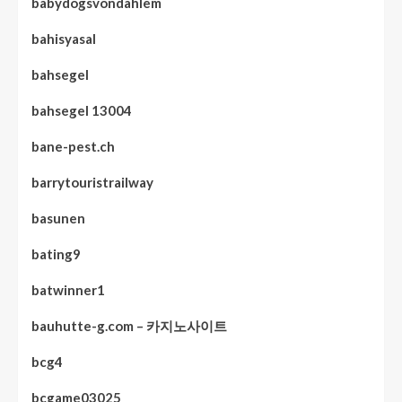
babydogsvondahlem
bahisyasal
bahsegel
bahsegel 13004
bane-pest.ch
barrytouristrailway
basunen
bating9
batwinner1
bauhutte-g.com – 카지노사이트
bcg4
bcgame03025