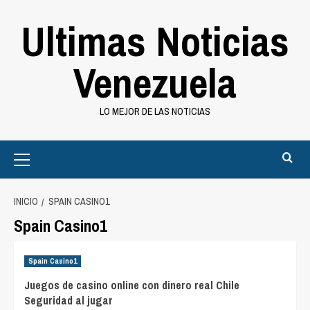
Saltar
Ultimas Noticias
al
contenido
Venezuela
LO MEJOR DE LAS NOTICIAS
Primary
Menu
INICIO
SPAIN CASINO1
Spain Casino1
Spain Casino1
Juegos de casino online con dinero real Chile
Seguridad al jugar