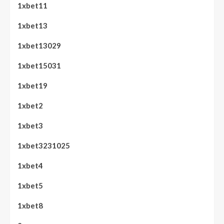
1xbet11
1xbet13
1xbet13029
1xbet15031
1xbet19
1xbet2
1xbet3
1xbet3231025
1xbet4
1xbet5
1xbet8