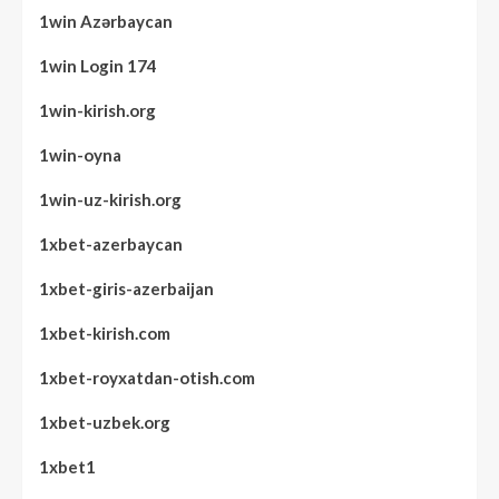
1win Azərbaycan
1win Login 174
1win-kirish.org
1win-oyna
1win-uz-kirish.org
1xbet-azerbaycan
1xbet-giris-azerbaijan
1xbet-kirish.com
1xbet-royxatdan-otish.com
1xbet-uzbek.org
1xbet1