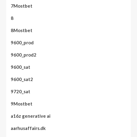
7Mostbet
8
8Mostbet
9600_prod
9600_prod2
9600_sat
9600_sat2
9720_sat
9Mostbet
a16z generative ai
aarhusaffairs.dk