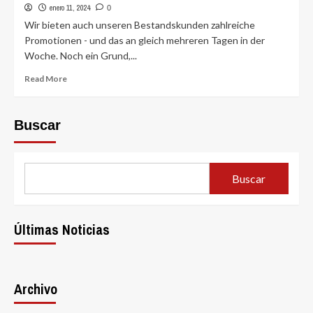
enero 11, 2024
0
Wir bieten auch unseren Bestandskunden zahlreiche
Promotionen - und das an gleich mehreren Tagen in der
Woche. Noch ein Grund,...
Read
Read More
more
about
Die
Buscar
besten
Merkur
Online
Casinos:
Buscar
Top
Anbieter
&
beliebte
Últimas Noticias
Slots
2025
Archivo