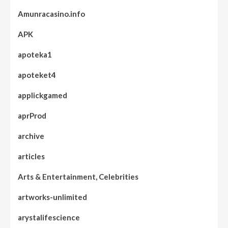
Amunracasino.info
APK
apoteka1
apoteket4
applickgamed
aprProd
archive
articles
Arts & Entertainment, Celebrities
artworks-unlimited
arystalifescience