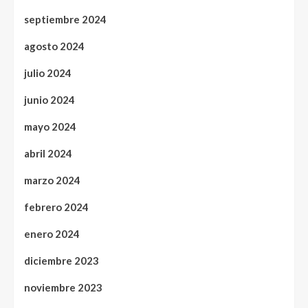
septiembre 2024
agosto 2024
julio 2024
junio 2024
mayo 2024
abril 2024
marzo 2024
febrero 2024
enero 2024
diciembre 2023
noviembre 2023