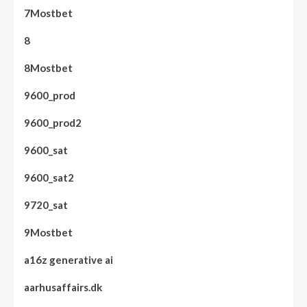
7Mostbet
8
8Mostbet
9600_prod
9600_prod2
9600_sat
9600_sat2
9720_sat
9Mostbet
a16z generative ai
aarhusaffairs.dk