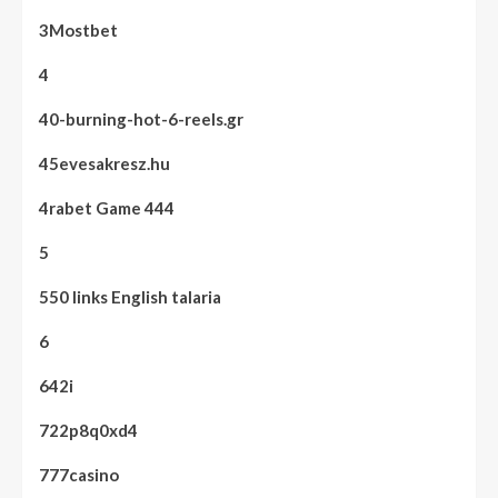
3Mostbet
4
40-burning-hot-6-reels.gr
45evesakresz.hu
4rabet Game 444
5
550 links English talaria
6
642i
722p8q0xd4
777casino