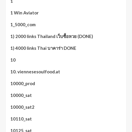
1
1 Win Aviator
1_5000_com
1) 2000 links Thailand เว็บซื้อหวย (DONE)
1) 4000 links Thai บาคาร่า DONE
10
10. viennesesoulfood.at
10000_prod
10000_sat
10000_sat2
10110_sat
10125_sat