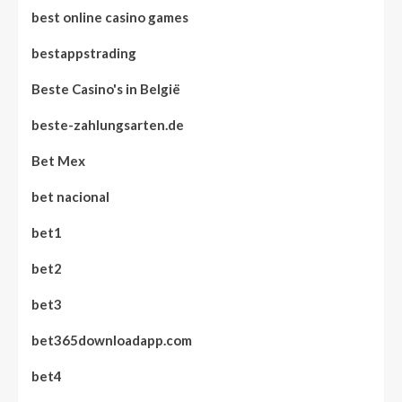
best online casino games
bestappstrading
Beste Casino's in België
beste-zahlungsarten.de
Bet Mex
bet nacional
bet1
bet2
bet3
bet365downloadapp.com
bet4