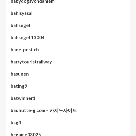
babydogsvondahlem
bahisyasal
bahsegel
bahsegel 13004
bane-pest.ch
barrytouristrailway
basunen
bating9
batwinner1
bauhutte-g.com – 카지노사이트
bcg4
bcgame03025