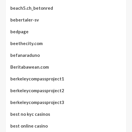
beach5.ch_betonred
bebertaler-sv
bedpage
beethecity.com
befanaraduno
Beritabawean.com
berkeleycompassproject1
berkeleycompassproject2
berkeleycompassproject3
best no kyc casinos
best online casino