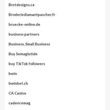
Brntdesigns.ca
Broderiediamantpascher.fr
bruecke-online.de
business partners
Business, Small Business
Buy Semaglutide
buy TikTok followers
bwin
bwinbet.ch
CA Casino
cadencemag