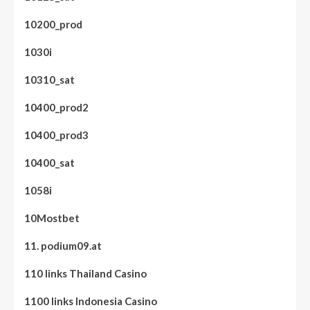
10200_prod
1030i
10310_sat
10400_prod2
10400_prod3
10400_sat
1058i
10Mostbet
11. podium09.at
110 links Thailand Casino
1100 links Indonesia Casino