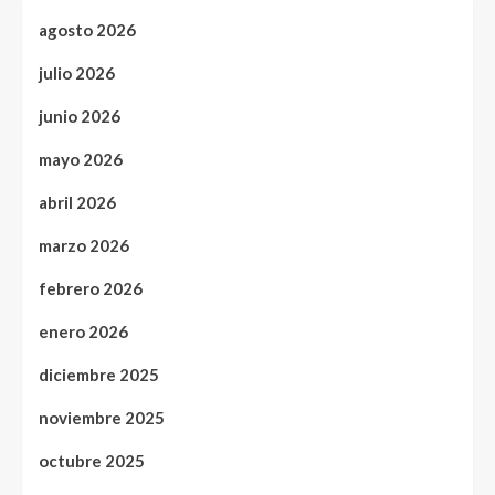
agosto 2026
julio 2026
junio 2026
mayo 2026
abril 2026
marzo 2026
febrero 2026
enero 2026
diciembre 2025
noviembre 2025
octubre 2025