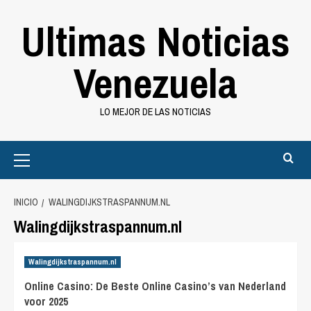
Saltar
Ultimas Noticias
al
contenido
Venezuela
LO MEJOR DE LAS NOTICIAS
Primary
Menu
INICIO
WALINGDIJKSTRASPANNUM.NL
Walingdijkstraspannum.nl
Walingdijkstraspannum.nl
Online Casino: De Beste Online Casino’s van Nederland
voor 2025