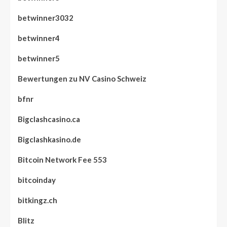
betwinner3032
betwinner4
betwinner5
Bewertungen zu NV Casino Schweiz
bfnr
Bigclashcasino.ca
Bigclashkasino.de
Bitcoin Network Fee 553
bitcoinday
bitkingz.ch
Blitz