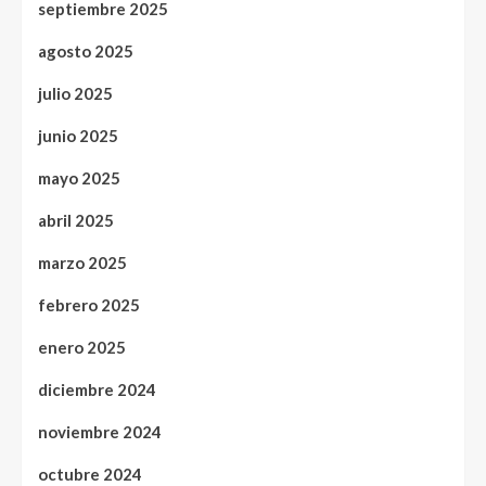
septiembre 2025
agosto 2025
julio 2025
junio 2025
mayo 2025
abril 2025
marzo 2025
febrero 2025
enero 2025
diciembre 2024
noviembre 2024
octubre 2024