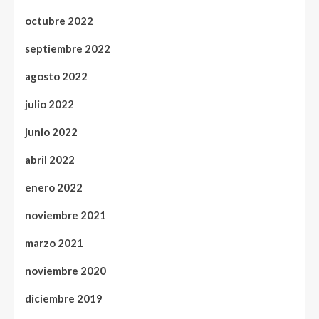
octubre 2022
septiembre 2022
agosto 2022
julio 2022
junio 2022
abril 2022
enero 2022
noviembre 2021
marzo 2021
noviembre 2020
diciembre 2019