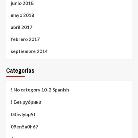
junio 2018
mayo 2018
abril 2017
febrero 2017
septiembre 2014
Categorías
! No category 10-2 Spanish
! Без рубрики
035vlybp9f
09en5a0h67