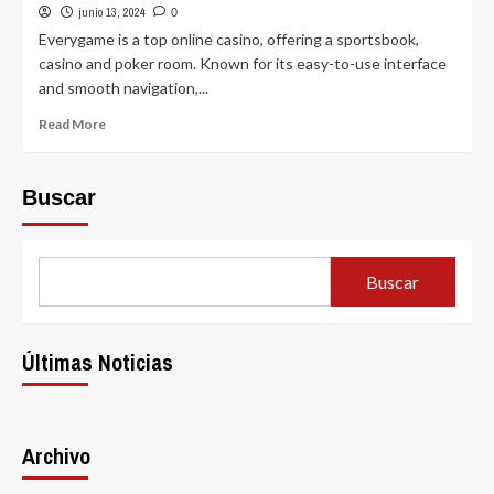
junio 13, 2024
0
Everygame is a top online casino, offering a sportsbook,
casino and poker room. Known for its easy-to-use interface
and smooth navigation,...
Read
Read More
more
about
Online
Buscar
Casino:
De
Beste
Online
Buscar
Casino’s
van
Nederland
voor
Últimas Noticias
2025
Archivo