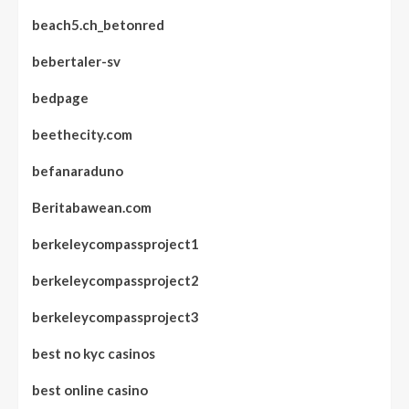
beach5.ch_betonred
bebertaler-sv
bedpage
beethecity.com
befanaraduno
Beritabawean.com
berkeleycompassproject1
berkeleycompassproject2
berkeleycompassproject3
best no kyc casinos
best online casino