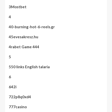
3Mostbet
4
40-burning-hot-6-reels.gr
45evesakresz.hu
4rabet Game 444
5
550 links English talaria
6
642i
722p8q0xd4
777casino