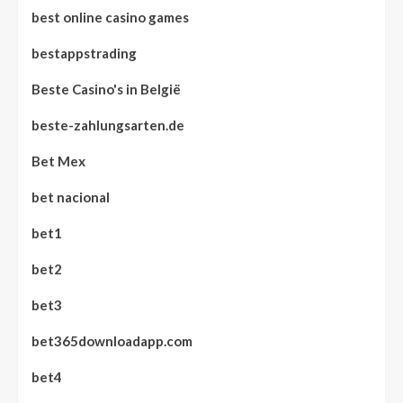
best online casino games
bestappstrading
Beste Casino's in België
beste-zahlungsarten.de
Bet Mex
bet nacional
bet1
bet2
bet3
bet365downloadapp.com
bet4