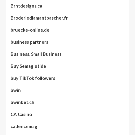
Brntdesigns.ca
Broderiediamantpascher.fr
bruecke-online.de
business partners
Business, Small Business
Buy Semaglutide
buy TikTok followers
bwin
bwinbet.ch
CA Casino
cadencemag