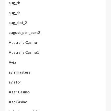
aug_rb
aug_sb
aug_slot_2
august_pb+_part2
Australia Casino
Australia Casino1
Avia
avia masters
aviator
Azer Casino
Azr Casino