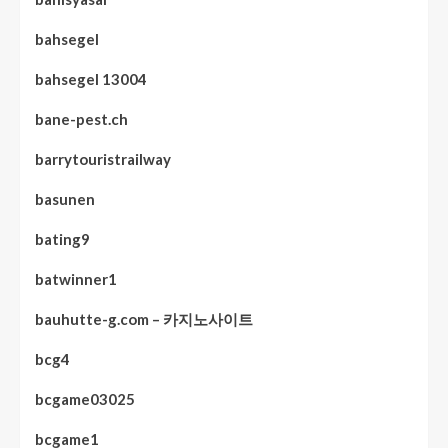
bahsegel
bahsegel 13004
bane-pest.ch
barrytouristrailway
basunen
bating9
batwinner1
bauhutte-g.com – 카지노사이트
bcg4
bcgame03025
bcgame1