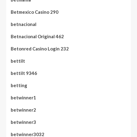
Betmexico Casino 290
betnacional
Betnacional Original 462
Betonred Casino Login 232
bettilt
bettilt 9346
betting
betwinner1
betwinner2
betwinner3
betwinner3032