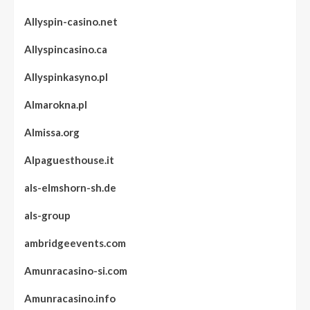
Allyspin-casino.net
Allyspincasino.ca
Allyspinkasyno.pl
Almarokna.pl
Almissa.org
Alpaguesthouse.it
als-elmshorn-sh.de
als-group
ambridgeevents.com
Amunracasino-si.com
Amunracasino.info