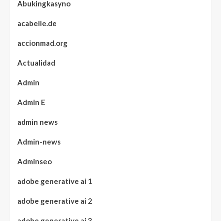
Abukingkasyno
acabelle.de
accionmad.org
Actualidad
Admin
Admin E
admin news
Admin-news
Adminseo
adobe generative ai 1
adobe generative ai 2
adobe generative ai 3