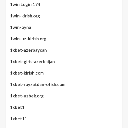
1win Login 174
1win-kirish.org
1win-oyna
1win-uz-kirish.org
1xbet-azerbaycan
1xbet-giris-azerbaijan
1xbet-kirish.com
1xbet-royxatdan-otish.com
1xbet-uzbek.org
1xbet1
1xbet11