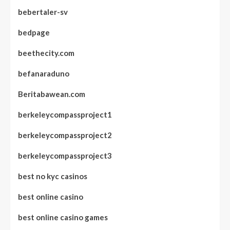
bebertaler-sv
bedpage
beethecity.com
befanaraduno
Beritabawean.com
berkeleycompassproject1
berkeleycompassproject2
berkeleycompassproject3
best no kyc casinos
best online casino
best online casino games