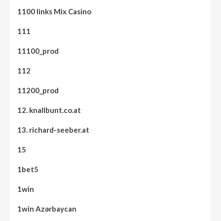
1100 links Mix Casino
111
11100_prod
112
11200_prod
12. knallbunt.co.at
13. richard-seeber.at
15
1bet5
1win
1win Azərbaycan