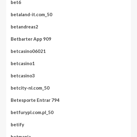
bet6
betaland-it.com_50
betandreas2
Betbarter App 909
betcasino06021
betcasino1
betcasino3
betcity-nl.com_50
Betesporte Entrar 794
betfurypl.com.pl_50
betify
betmania