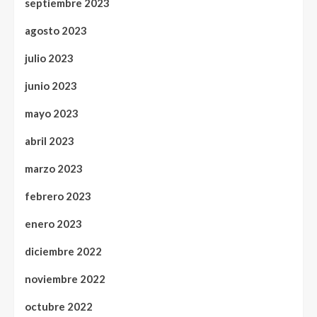
septiembre 2023
agosto 2023
julio 2023
junio 2023
mayo 2023
abril 2023
marzo 2023
febrero 2023
enero 2023
diciembre 2022
noviembre 2022
octubre 2022