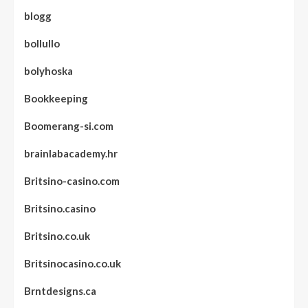
blogg
bollullo
bolyhoska
Bookkeeping
Boomerang-si.com
brainlabacademy.hr
Britsino-casino.com
Britsino.casino
Britsino.co.uk
Britsinocasino.co.uk
Brntdesigns.ca