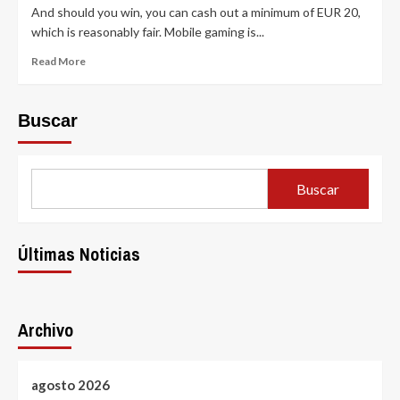
And should you win, you can cash out a minimum of EUR 20,
which is reasonably fair. Mobile gaming is...
Read
Read More
more
about
Top
Buscar
15
New
Online
Casinos
Buscar
2025
Últimas Noticias
Archivo
agosto 2026