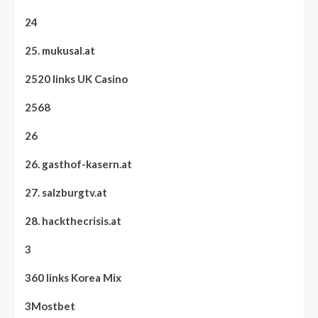
24
25. mukusal.at
2520 links UK Casino
2568
26
26. gasthof-kasern.at
27. salzburgtv.at
28. hackthecrisis.at
3
360 links Korea Mix
3Mostbet