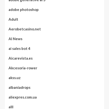
adobe photoshop
Adult
Aerobetcasino.net
AI News
ai sales bot 4
Aicarevista.es
Akcesoria-rower
akss.uz
albaniadrops
aliexpres.com.ua
alll