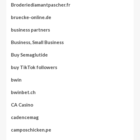
Broderiediamantpascher.fr
bruecke-online.de
business partners
Business, Small Business
Buy Semaglutide
buy TikTok followers
bwin
bwinbet.ch
CA Casino
cadencemag
camposchicken.pe