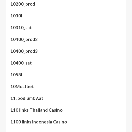
10200_prod
1030i
10310_sat
10400_prod2
10400_prod3
10400_sat
1058i
10Mostbet
11. podium09.at
110 links Thailand Casino
1100 links Indonesia Casino