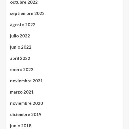
octubre 2022
septiembre 2022
agosto 2022
julio 2022
junio 2022
abril 2022
enero 2022
noviembre 2021
marzo 2021
noviembre 2020
diciembre 2019
junio 2018