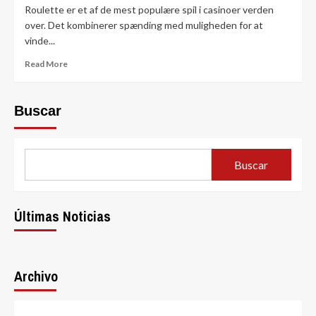
Roulette er et af de mest populære spil i casinoer verden
over. Det kombinerer spænding med muligheden for at
vinde...
Read
Read More
more
about
Roulette
Buscar
Casinoer
Sådan
Spiller
Du
Buscar
For
At
Vinde
Últimas Noticias
Archivo