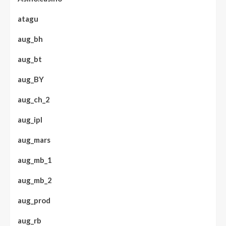
atagu
aug_bh
aug_bt
aug_BY
aug_ch_2
aug_ipl
aug_mars
aug_mb_1
aug_mb_2
aug_prod
aug_rb