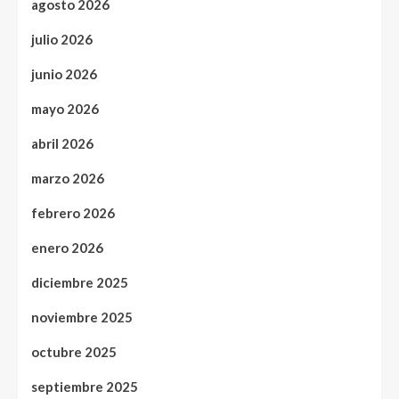
agosto 2026
julio 2026
junio 2026
mayo 2026
abril 2026
marzo 2026
febrero 2026
enero 2026
diciembre 2025
noviembre 2025
octubre 2025
septiembre 2025