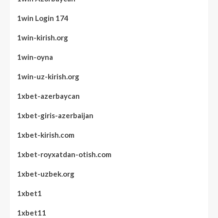
1win Login 174
1win-kirish.org
1win-oyna
1win-uz-kirish.org
1xbet-azerbaycan
1xbet-giris-azerbaijan
1xbet-kirish.com
1xbet-royxatdan-otish.com
1xbet-uzbek.org
1xbet1
1xbet11