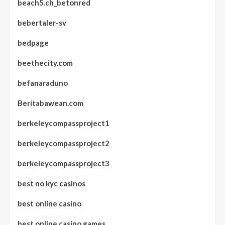
beach5.ch_betonred
bebertaler-sv
bedpage
beethecity.com
befanaraduno
Beritabawean.com
berkeleycompassproject1
berkeleycompassproject2
berkeleycompassproject3
best no kyc casinos
best online casino
best online casino games