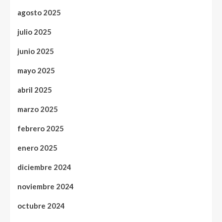
agosto 2025
julio 2025
junio 2025
mayo 2025
abril 2025
marzo 2025
febrero 2025
enero 2025
diciembre 2024
noviembre 2024
octubre 2024