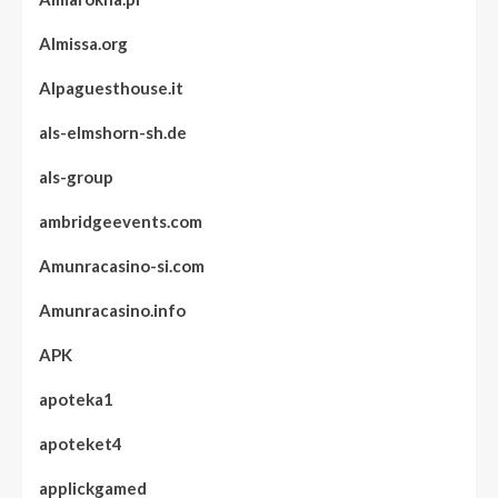
Almissa.org
Alpaguesthouse.it
als-elmshorn-sh.de
als-group
ambridgeevents.com
Amunracasino-si.com
Amunracasino.info
APK
apoteka1
apoteket4
applickgamed