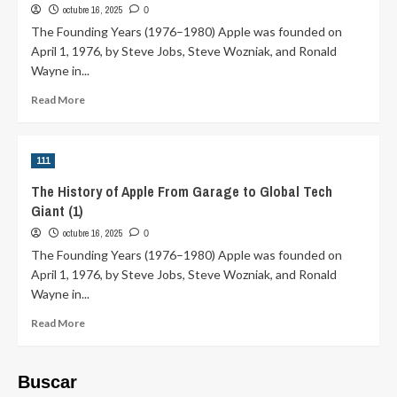
octubre 16, 2025
0
The Founding Years (1976–1980) Apple was founded on
April 1, 1976, by Steve Jobs, Steve Wozniak, and Ronald
Wayne in...
Read
Read More
more
about
The
111
History
of
The History of Apple From Garage to Global Tech
Apple
Giant (1)
From
Garage
octubre 16, 2025
0
to
The Founding Years (1976–1980) Apple was founded on
Global
April 1, 1976, by Steve Jobs, Steve Wozniak, and Ronald
Tech
Wayne in...
Giant
(1)
Read
Read More
more
about
The
Buscar
History