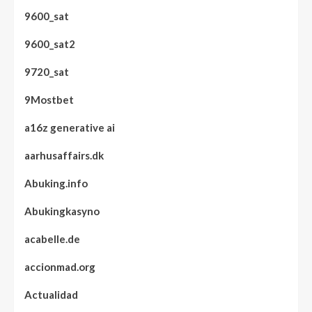
9600_sat
9600_sat2
9720_sat
9Mostbet
a16z generative ai
aarhusaffairs.dk
Abuking.info
Abukingkasyno
acabelle.de
accionmad.org
Actualidad