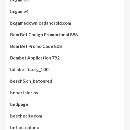
bcgame4
bcgamedownloadandroid.com
Bdm Bet Codigo Promocional 888
Bdm Bet Promo Code 808
Bdmbet Application 792
bdmbet-it.org_100
beach5.ch_betonred
bebertaler-sv
bedpage
beethecity.com
befanaraduno