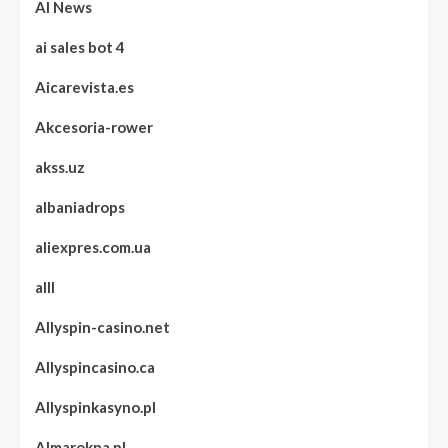
AI News
ai sales bot 4
Aicarevista.es
Akcesoria-rower
akss.uz
albaniadrops
aliexpres.com.ua
alll
Allyspin-casino.net
Allyspincasino.ca
Allyspinkasyno.pl
Almarokna.pl