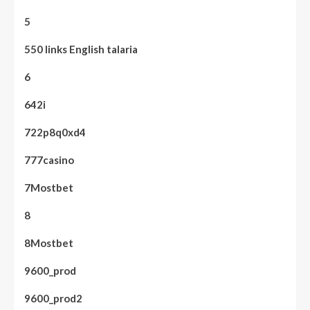
5
550 links English talaria
6
642i
722p8q0xd4
777casino
7Mostbet
8
8Mostbet
9600_prod
9600_prod2