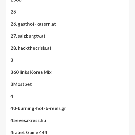
26
26. gasthof-kasern.at
27. salzburgtv.at
28. hackthecrisis.at
3
360 links Korea Mix
3Mostbet
4
40-burning-hot-6-reels.gr
45evesakresz.hu
4rabet Game 444