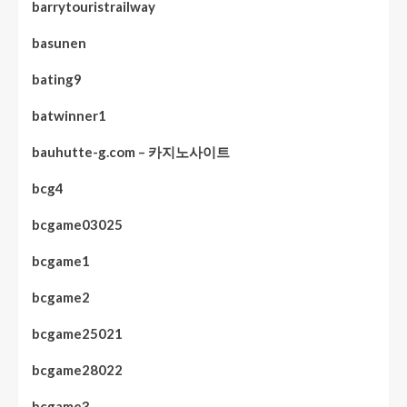
barrytouristrailway
basunen
bating9
batwinner1
bauhutte-g.com – 카지노사이트
bcg4
bcgame03025
bcgame1
bcgame2
bcgame25021
bcgame28022
bcgame3