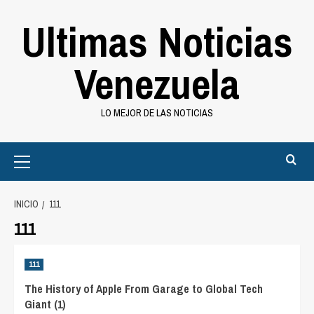
Saltar
Ultimas Noticias
al
contenido
Venezuela
LO MEJOR DE LAS NOTICIAS
Primary
Menu
INICIO
111
111
111
The History of Apple From Garage to Global Tech
Giant (1)