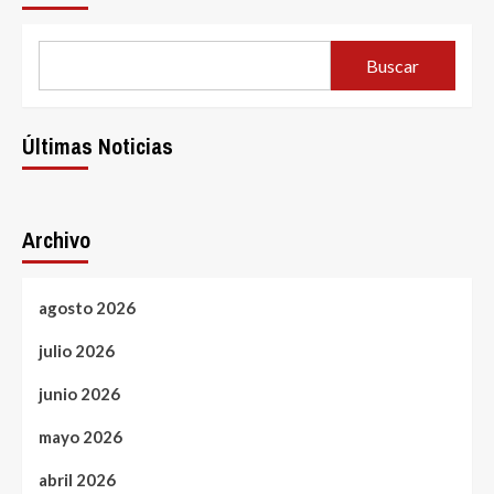
of
Apple
From
Buscar
Garage
to
Global
Tech
Últimas Noticias
Giant
(1)
Archivo
agosto 2026
julio 2026
junio 2026
mayo 2026
abril 2026