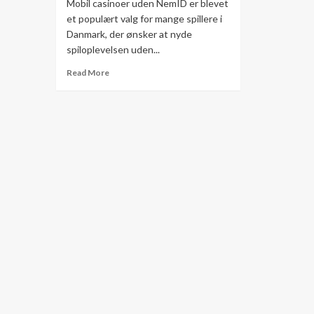
Mobil casinoer uden NemID er blevet
et populært valg for mange spillere i
Danmark, der ønsker at nyde
spiloplevelsen uden...
Read
Read More
more
about
Mobil
Casinoer
Uden
NemID
Oplev
Frit
Spil