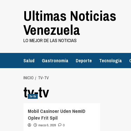
Saltar
Ultimas Noticias
al
contenido
Venezuela
LO MEJOR DE LAS NOTICIAS
Salud
Gastronomía
Deporte
Tecnología
INICIO
TV-TV
tv-tv
tv-tv
Mobil Casinoer Uden NemID
Oplev Frit Spil
marzo 5, 2026
0