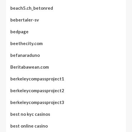
beach5.ch_betonred
bebertaler-sv
bedpage
beethecity.com
befanaraduno
Beritabawean.com
berkeleycompassproject1
berkeleycompassproject2
berkeleycompassproject3
best no kyc casinos
best online casino