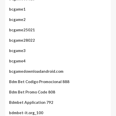
bcgame1
bcgame2
bcgame25021
bcgame28022
bcgame3
bcgame4
bcgamedownloadandroid.com
Bdm Bet Codigo Promocional 888
Bdm Bet Promo Code 808
Bdmbet Application 792
bdmbet-it.org_100