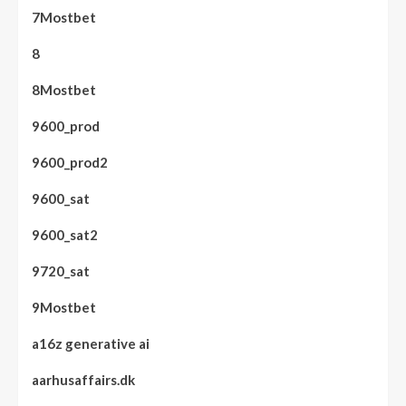
7Mostbet
8
8Mostbet
9600_prod
9600_prod2
9600_sat
9600_sat2
9720_sat
9Mostbet
a16z generative ai
aarhusaffairs.dk