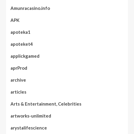
Amunracasino.info
APK
apoteka1
apoteket4
applickgamed
aprProd
archive
articles
Arts & Entertainment, Celebrities
artworks-unlimited
arystalifescience