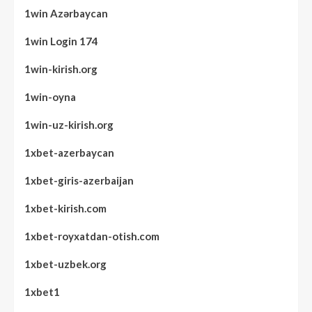
1win Azərbaycan
1win Login 174
1win-kirish.org
1win-oyna
1win-uz-kirish.org
1xbet-azerbaycan
1xbet-giris-azerbaijan
1xbet-kirish.com
1xbet-royxatdan-otish.com
1xbet-uzbek.org
1xbet1