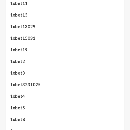
1xbet11
1xbet13
1xbet13029
1xbet15031
1xbet19
1xbet2
1xbet3
1xbet3231025
1xbet4
1xbet5
1xbet8