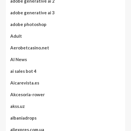
adobe generative ai 2
adobe generative ai 3
adobe photoshop
Adult
Aerobetcasino.net
AI News
ai sales bot 4
Aicarevista.es
Akcesoria-rower
akss.uz
albaniadrops
aliexpres.com.ua