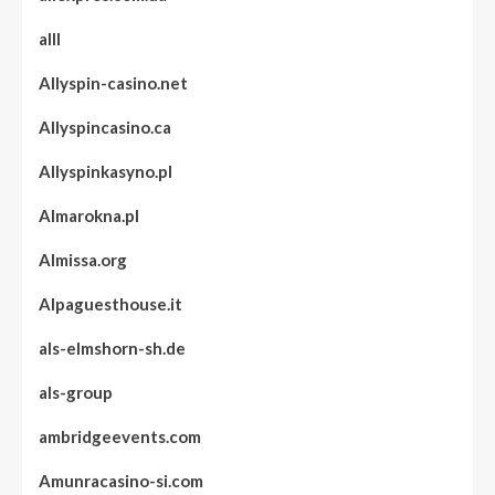
alll
Allyspin-casino.net
Allyspincasino.ca
Allyspinkasyno.pl
Almarokna.pl
Almissa.org
Alpaguesthouse.it
als-elmshorn-sh.de
als-group
ambridgeevents.com
Amunracasino-si.com