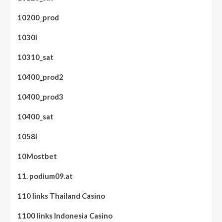
10200_prod
1030i
10310_sat
10400_prod2
10400_prod3
10400_sat
1058i
10Mostbet
11. podium09.at
110 links Thailand Casino
1100 links Indonesia Casino