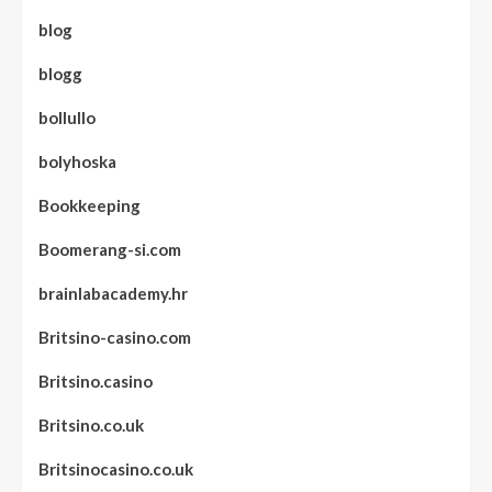
blog
blogg
bollullo
bolyhoska
Bookkeeping
Boomerang-si.com
brainlabacademy.hr
Britsino-casino.com
Britsino.casino
Britsino.co.uk
Britsinocasino.co.uk