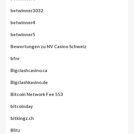
betwinner3032
betwinner4
betwinner5
Bewertungen zu NV Casino Schweiz
bfnr
Bigclashcasino.ca
Bigclashkasino.de
Bitcoin Network Fee 553
bitcoinday
bitkingz.ch
Blitz