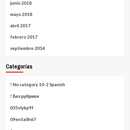
junio 2018
mayo 2018
abril 2017
febrero 2017
septiembre 2014
Categorías
! No category 10-2 Spanish
! Без рубрики
035vlybp9f
09en5a0h67