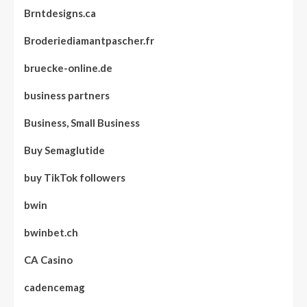
Brntdesigns.ca
Broderiediamantpascher.fr
bruecke-online.de
business partners
Business, Small Business
Buy Semaglutide
buy TikTok followers
bwin
bwinbet.ch
CA Casino
cadencemag