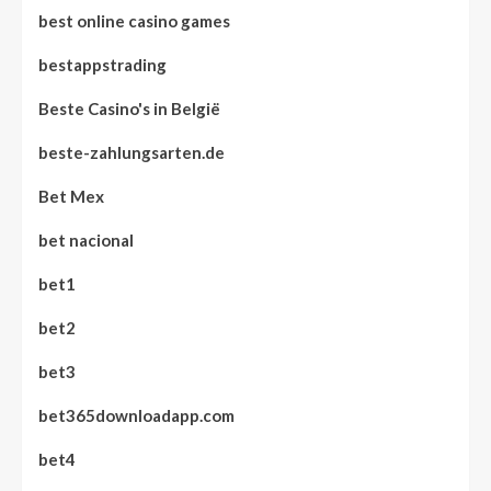
best online casino games
bestappstrading
Beste Casino's in België
beste-zahlungsarten.de
Bet Mex
bet nacional
bet1
bet2
bet3
bet365downloadapp.com
bet4