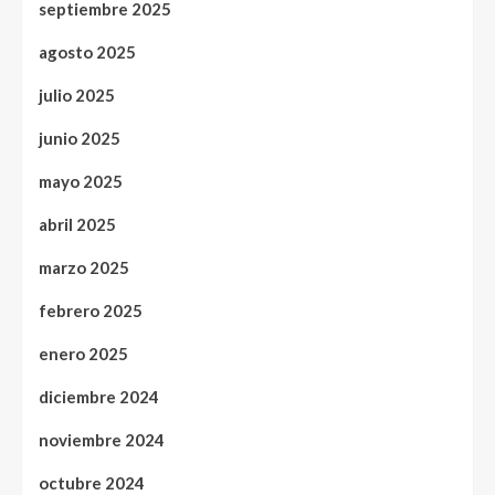
septiembre 2025
agosto 2025
julio 2025
junio 2025
mayo 2025
abril 2025
marzo 2025
febrero 2025
enero 2025
diciembre 2024
noviembre 2024
octubre 2024