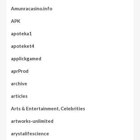
Amunracasino.info
APK
apoteka1
apoteket4
applickgamed
aprProd
archive
articles
Arts & Entertainment, Celebrities
artworks-unlimited
arystalifescience