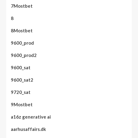
7Mostbet
8
8Mostbet
9600_prod
9600_prod2
9600_sat
9600_sat2
9720_sat
9Mostbet
a16z generative ai
aarhusaffairs.dk