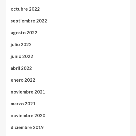
octubre 2022
septiembre 2022
agosto 2022
julio 2022
junio 2022
abril 2022
enero 2022
noviembre 2021
marzo 2021
noviembre 2020
diciembre 2019