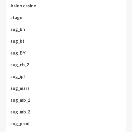
Asino.casino
atagu
aug_bh
aug_bt
aug_BY
aug_ch_2
aug_ipl
aug_mars
aug_mb_1
aug_mb_2
aug_prod