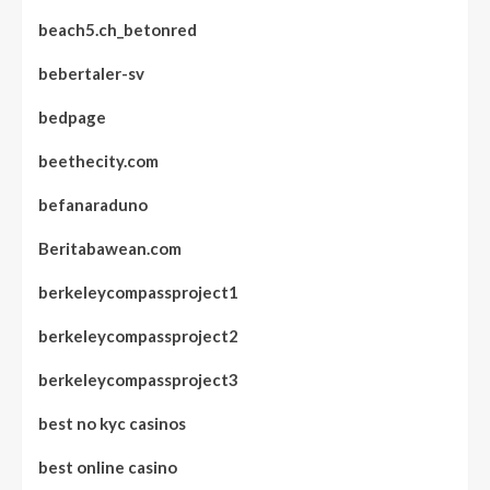
beach5.ch_betonred
bebertaler-sv
bedpage
beethecity.com
befanaraduno
Beritabawean.com
berkeleycompassproject1
berkeleycompassproject2
berkeleycompassproject3
best no kyc casinos
best online casino