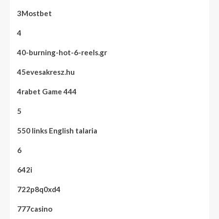
3Mostbet
4
40-burning-hot-6-reels.gr
45evesakresz.hu
4rabet Game 444
5
550 links English talaria
6
642i
722p8q0xd4
777casino