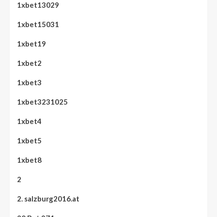
1xbet13029
1xbet15031
1xbet19
1xbet2
1xbet3
1xbet3231025
1xbet4
1xbet5
1xbet8
2
2. salzburg2016.at