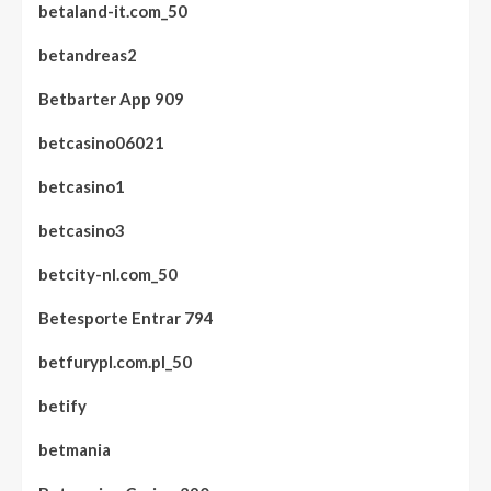
betaland-it.com_50
betandreas2
Betbarter App 909
betcasino06021
betcasino1
betcasino3
betcity-nl.com_50
Betesporte Entrar 794
betfurypl.com.pl_50
betify
betmania