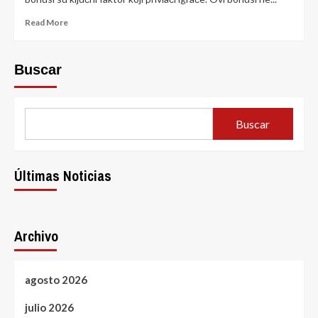
Read
Read More
more
about
Najbolji
Buscar
Casino
Bonusi
i
Igre
Buscar
0
Últimas Noticias
Archivo
agosto 2026
julio 2026