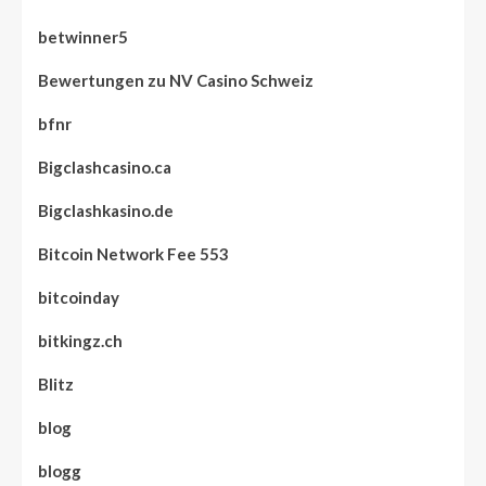
betwinner5
Bewertungen zu NV Casino Schweiz
bfnr
Bigclashcasino.ca
Bigclashkasino.de
Bitcoin Network Fee 553
bitcoinday
bitkingz.ch
Blitz
blog
blogg