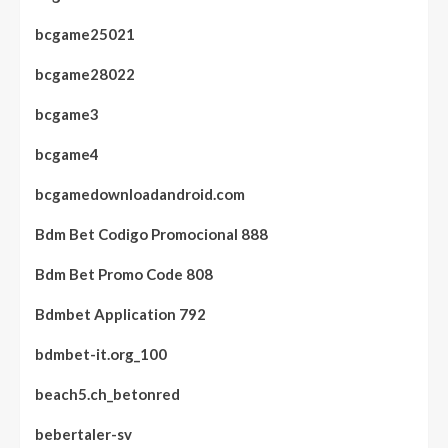
bcgame25021
bcgame28022
bcgame3
bcgame4
bcgamedownloadandroid.com
Bdm Bet Codigo Promocional 888
Bdm Bet Promo Code 808
Bdmbet Application 792
bdmbet-it.org_100
beach5.ch_betonred
bebertaler-sv