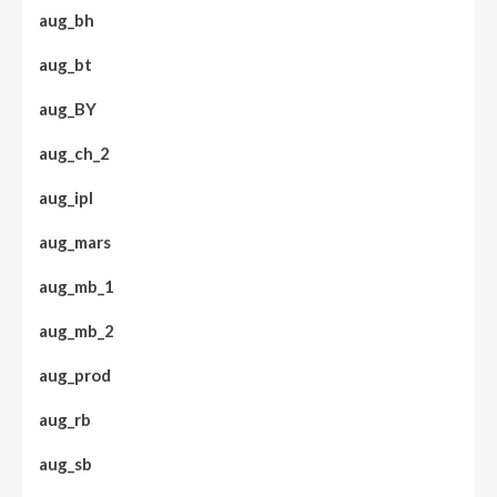
aug_bh
aug_bt
aug_BY
aug_ch_2
aug_ipl
aug_mars
aug_mb_1
aug_mb_2
aug_prod
aug_rb
aug_sb