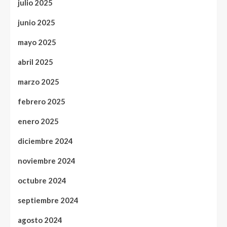
julio 2025
junio 2025
mayo 2025
abril 2025
marzo 2025
febrero 2025
enero 2025
diciembre 2024
noviembre 2024
octubre 2024
septiembre 2024
agosto 2024