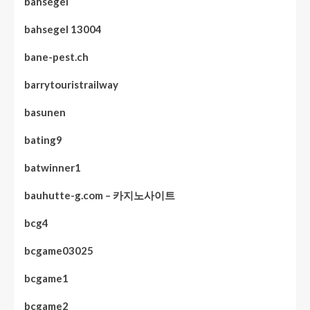
bahsegel
bahsegel 13004
bane-pest.ch
barrytouristrailway
basunen
bating9
batwinner1
bauhutte-g.com – 카지노사이트
bcg4
bcgame03025
bcgame1
bcgame2