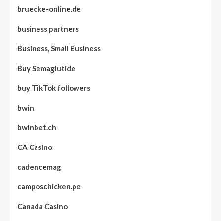
bruecke-online.de
business partners
Business, Small Business
Buy Semaglutide
buy TikTok followers
bwin
bwinbet.ch
CA Casino
cadencemag
camposchicken.pe
Canada Casino