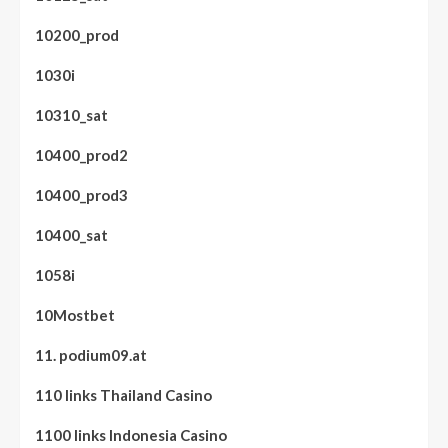
10200_prod
1030i
10310_sat
10400_prod2
10400_prod3
10400_sat
1058i
10Mostbet
11. podium09.at
110 links Thailand Casino
1100 links Indonesia Casino