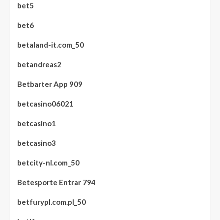
bet5
bet6
betaland-it.com_50
betandreas2
Betbarter App 909
betcasino06021
betcasino1
betcasino3
betcity-nl.com_50
Betesporte Entrar 794
betfurypl.com.pl_50