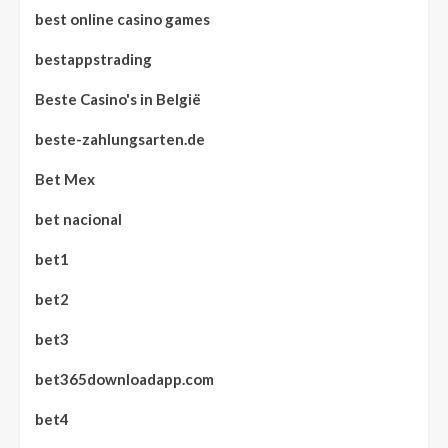
best online casino games
bestappstrading
Beste Casino's in België
beste-zahlungsarten.de
Bet Mex
bet nacional
bet1
bet2
bet3
bet365downloadapp.com
bet4