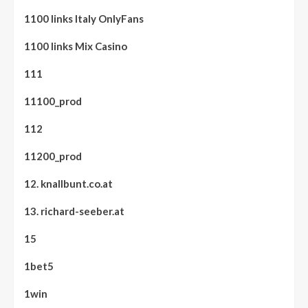
1100 links Italy OnlyFans
1100 links Mix Casino
111
11100_prod
112
11200_prod
12. knallbunt.co.at
13. richard-seeber.at
15
1bet5
1win