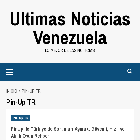
Saltar
Ultimas Noticias
al
contenido
Venezuela
LO MEJOR DE LAS NOTICIAS
Primary
Menu
INICIO
PIN-UP TR
Pin-Up TR
Pin-Up TR
PinUp ile Türkiye’de Sorunları Aşmak: Güvenli, Hızlı ve
Akıllı Oyun Rehberi