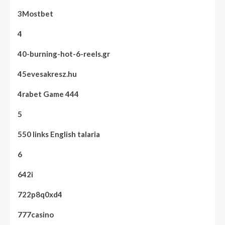
3Mostbet
4
40-burning-hot-6-reels.gr
45evesakresz.hu
4rabet Game 444
5
550 links English talaria
6
642i
722p8q0xd4
777casino