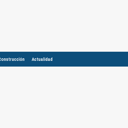
Construcción
Actualidad