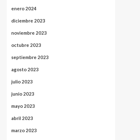
enero 2024
diciembre 2023
noviembre 2023
octubre 2023
septiembre 2023
agosto 2023
julio 2023
junio 2023
mayo 2023
abril 2023
marzo 2023