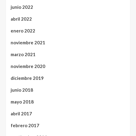
junio 2022
abril 2022
enero 2022
noviembre 2021
marzo 2021
noviembre 2020
diciembre 2019
junio 2018
mayo 2018
abril 2017
febrero 2017