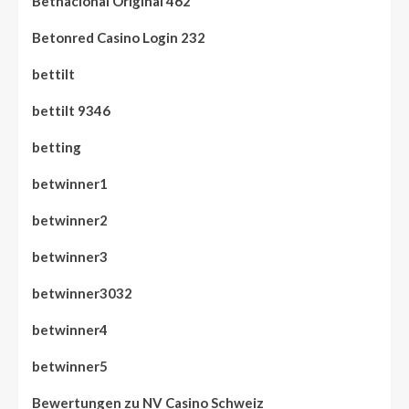
Betnacional Original 462
Betonred Casino Login 232
bettilt
bettilt 9346
betting
betwinner1
betwinner2
betwinner3
betwinner3032
betwinner4
betwinner5
Bewertungen zu NV Casino Schweiz