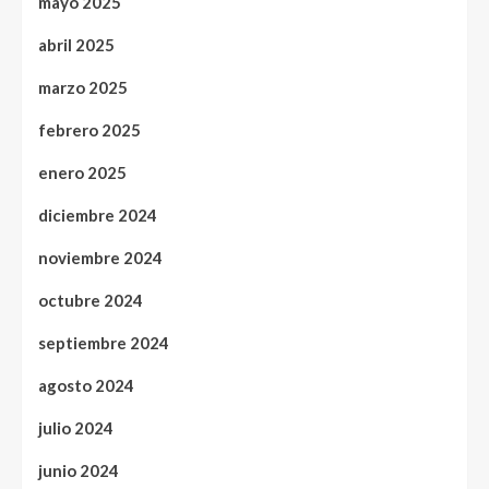
mayo 2025
abril 2025
marzo 2025
febrero 2025
enero 2025
diciembre 2024
noviembre 2024
octubre 2024
septiembre 2024
agosto 2024
julio 2024
junio 2024