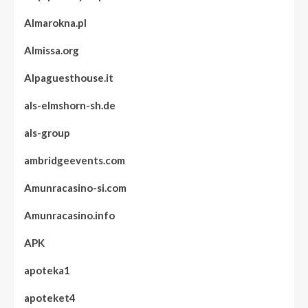
Almarokna.pl
Almissa.org
Alpaguesthouse.it
als-elmshorn-sh.de
als-group
ambridgeevents.com
Amunracasino-si.com
Amunracasino.info
APK
apoteka1
apoteket4