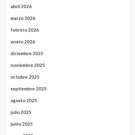
abril 2026
marzo 2026
febrero 2026
enero 2026
diciembre 2025
noviembre 2025
octubre 2025
septiembre 2025
agosto 2025
julio 2025
junio 2025