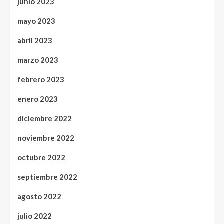
junio 2023
mayo 2023
abril 2023
marzo 2023
febrero 2023
enero 2023
diciembre 2022
noviembre 2022
octubre 2022
septiembre 2022
agosto 2022
julio 2022