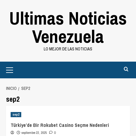
Saltar
Ultimas Noticias
al
contenido
Venezuela
LO MEJOR DE LAS NOTICIAS
Primary
Menu
INICIO
SEP2
sep2
sep2
Türkiye’de Bir Rokubet Casino Seçme Nedenleri
septiembre 22, 2025
0