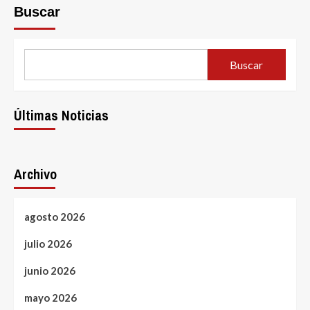
Pin
Buscar
Up
Casino
Türkiye
Buscar
Últimas Noticias
Archivo
agosto 2026
julio 2026
junio 2026
mayo 2026