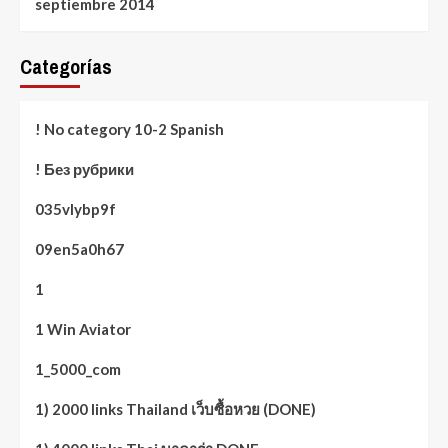
septiembre 2014
Categorías
! No category 10-2 Spanish
! Без рубрики
035vlybp9f
09en5a0h67
1
1 Win Aviator
1_5000_com
1) 2000 links Thailand เว็บซื้อหวย (DONE)