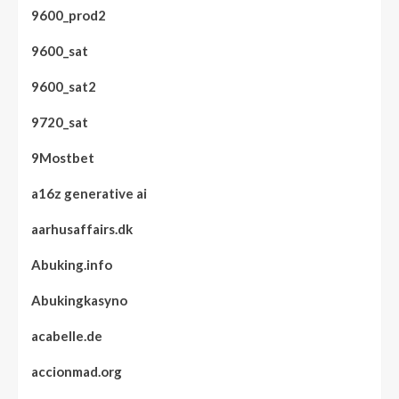
9600_prod2
9600_sat
9600_sat2
9720_sat
9Mostbet
a16z generative ai
aarhusaffairs.dk
Abuking.info
Abukingkasyno
acabelle.de
accionmad.org