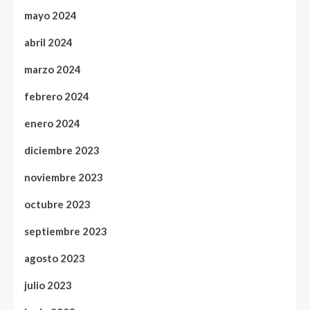
mayo 2024
abril 2024
marzo 2024
febrero 2024
enero 2024
diciembre 2023
noviembre 2023
octubre 2023
septiembre 2023
agosto 2023
julio 2023