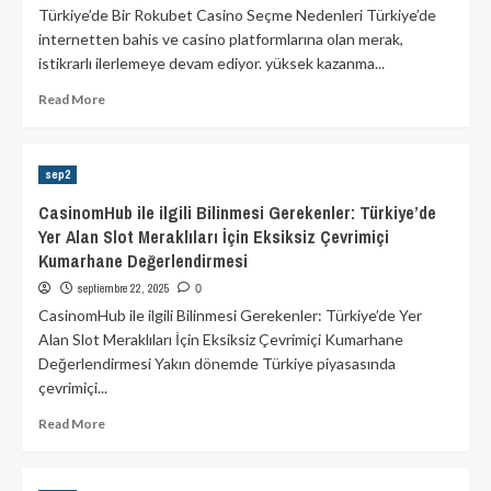
Türkiye’de Bir Rokubet Casino Seçme Nedenleri Türkiye’de
internetten bahis ve casino platformlarına olan merak,
istikrarlı ilerlemeye devam ediyor. yüksek kazanma...
Read
Read More
more
about
Türkiye’de
sep2
Bir
Rokubet
CasinomHub ile ilgili Bilinmesi Gerekenler: Türkiye’de
Casino
Yer Alan Slot Meraklıları İçin Eksiksiz Çevrimiçi
Seçme
Kumarhane Değerlendirmesi
Nedenleri
septiembre 22, 2025
0
CasinomHub ile ilgili Bilinmesi Gerekenler: Türkiye’de Yer
Alan Slot Meraklıları İçin Eksiksiz Çevrimiçi Kumarhane
Değerlendirmesi Yakın dönemde Türkiye piyasasında
çevrimiçi...
Read
Read More
more
about
CasinomHub