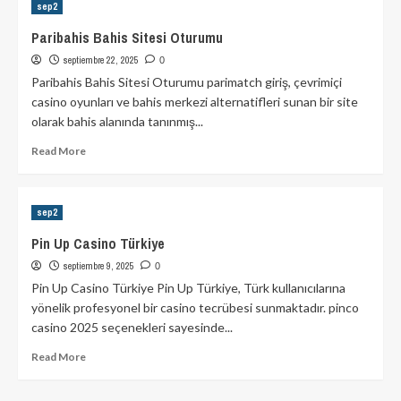
sep2
ile
ilgili
Paribahis Bahis Sitesi Oturumu
Bilinmesi
septiembre 22, 2025
Gerekenler:
0
Türkiye’de
Paribahis Bahis Sitesi Oturumu parimatch giriş, çevrimiçi
Yer
casino oyunları ve bahis merkezi alternatifleri sunan bir site
Alan
olarak bahis alanında tanınmış...
Slot
Meraklıları
Read
Read More
İçin
more
Eksiksiz
about
Çevrimiçi
Paribahis
sep2
Kumarhane
Bahis
Değerlendirmesi
Sitesi
Pin Up Casino Türkiye
Oturumu
septiembre 9, 2025
0
Pin Up Casino Türkiye Pin Up Türkiye, Türk kullanıcılarına
yönelik profesyonel bir casino tecrübesi sunmaktadır. pinco
casino 2025 seçenekleri sayesinde...
Read
Read More
more
about