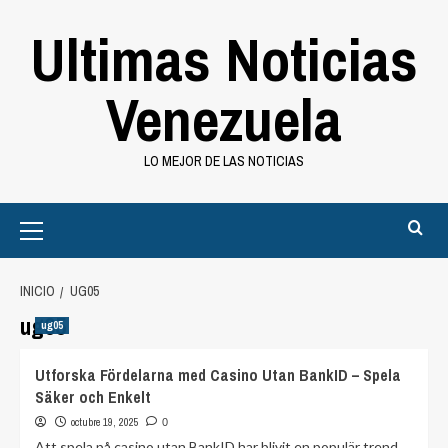
Saltar
Ultimas Noticias
al
contenido
Venezuela
LO MEJOR DE LAS NOTICIAS
Primary
Menu
INICIO
UG05
ug05
ug05
Utforska Fördelarna med Casino Utan BankID – Spela
Säker och Enkelt
octubre 19, 2025
0
Att spela på casino utan BankID har blivit en populär trend