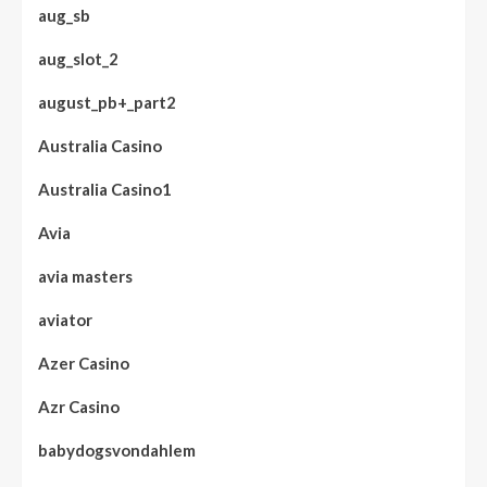
aug_sb
aug_slot_2
august_pb+_part2
Australia Casino
Australia Casino1
Avia
avia masters
aviator
Azer Casino
Azr Casino
babydogsvondahlem