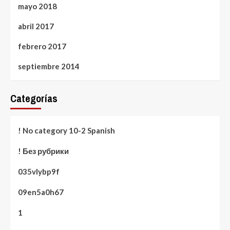
mayo 2018
abril 2017
febrero 2017
septiembre 2014
Categorías
! No category 10-2 Spanish
! Без рубрики
035vlybp9f
09en5a0h67
1