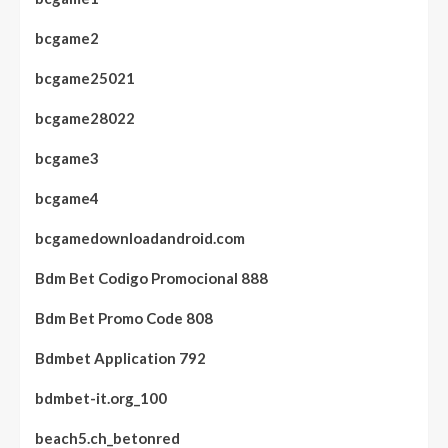
bcgame2
bcgame25021
bcgame28022
bcgame3
bcgame4
bcgamedownloadandroid.com
Bdm Bet Codigo Promocional 888
Bdm Bet Promo Code 808
Bdmbet Application 792
bdmbet-it.org_100
beach5.ch_betonred