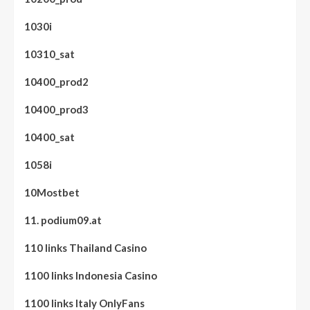
1030i
10310_sat
10400_prod2
10400_prod3
10400_sat
1058i
10Mostbet
11. podium09.at
110 links Thailand Casino
1100 links Indonesia Casino
1100 links Italy OnlyFans