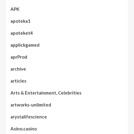
APK
apoteka1
apoteket4
applickgamed
aprProd
archive
articles
Arts & Entertainment, Celebrities
artworks-unlimited
arystalifescience
Asino.casino