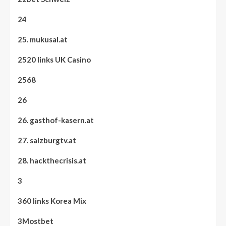
24
25. mukusal.at
2520 links UK Casino
2568
26
26. gasthof-kasern.at
27. salzburgtv.at
28. hackthecrisis.at
3
360 links Korea Mix
3Mostbet