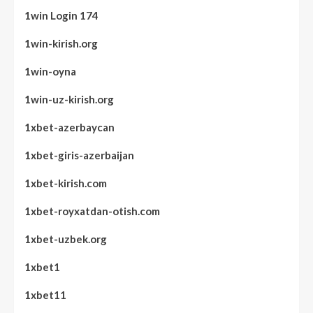
1win Login 174
1win-kirish.org
1win-oyna
1win-uz-kirish.org
1xbet-azerbaycan
1xbet-giris-azerbaijan
1xbet-kirish.com
1xbet-royxatdan-otish.com
1xbet-uzbek.org
1xbet1
1xbet11