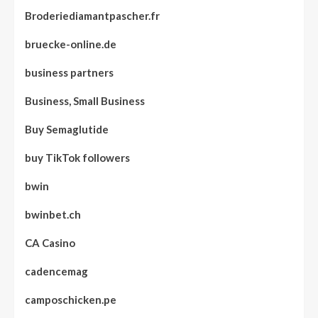
Broderiediamantpascher.fr
bruecke-online.de
business partners
Business, Small Business
Buy Semaglutide
buy TikTok followers
bwin
bwinbet.ch
CA Casino
cadencemag
camposchicken.pe