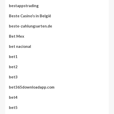
bestappstrading
Beste Casino's in België
beste-zahlungsarten.de
Bet Mex
bet nacional
bet1
bet2
bet3
bet365downloadapp.com
bet4
bet5