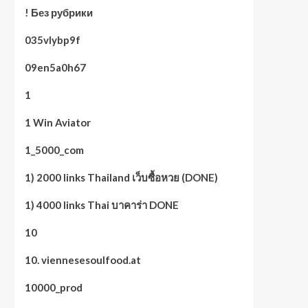
! Без рубрики
035vlybp9f
09en5a0h67
1
1 Win Aviator
1_5000_com
1) 2000 links Thailand เว็บซื้อหวย (DONE)
1) 4000 links Thai บาคาร่า DONE
10
10. viennesesoulfood.at
10000_prod