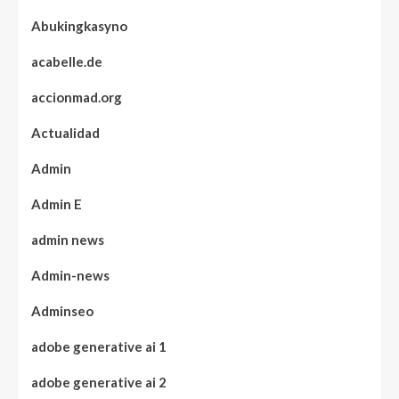
Abukingkasyno
acabelle.de
accionmad.org
Actualidad
Admin
Admin E
admin news
Admin-news
Adminseo
adobe generative ai 1
adobe generative ai 2