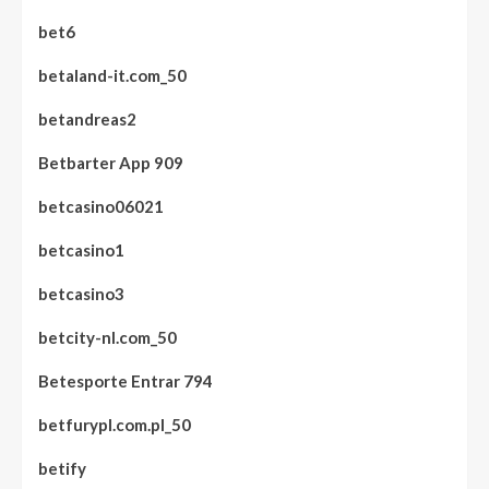
bet6
betaland-it.com_50
betandreas2
Betbarter App 909
betcasino06021
betcasino1
betcasino3
betcity-nl.com_50
Betesporte Entrar 794
betfurypl.com.pl_50
betify