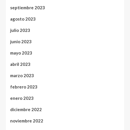
septiembre 2023
agosto 2023
julio 2023
junio 2023
mayo 2023
abril 2023
marzo 2023
febrero 2023
enero 2023
diciembre 2022
noviembre 2022