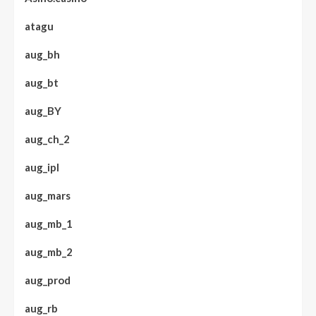
atagu
aug_bh
aug_bt
aug_BY
aug_ch_2
aug_ipl
aug_mars
aug_mb_1
aug_mb_2
aug_prod
aug_rb