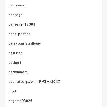
bahisyasal
bahsegel
bahsegel 13004
bane-pest.ch
barrytouristrailway
basunen
bating9
batwinner1
bauhutte-g.com – 카지노사이트
bcg4
bcgame03025