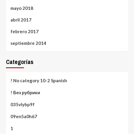
mayo 2018
abril 2017
febrero 2017
septiembre 2014
Categorías
! No category 10-2 Spanish
! Без рубрики
035vlybp9f
09en5a0h67
1