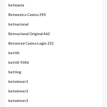
betmania
Betmexico Casino 290
betnacional
Betnacional Original 462
Betonred Casino Login 232
bettilt
bettilt 9346
betting
betwinner1
betwinner2
betwinner3