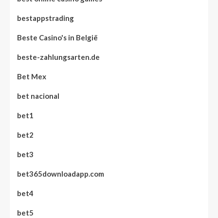
bestappstrading
Beste Casino's in België
beste-zahlungsarten.de
Bet Mex
bet nacional
bet1
bet2
bet3
bet365downloadapp.com
bet4
bet5