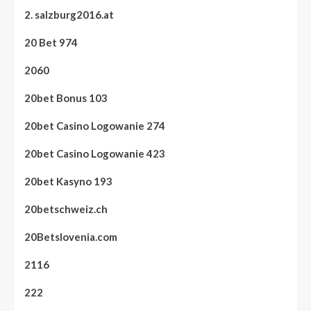
2. salzburg2016.at
20 Bet 974
2060
20bet Bonus 103
20bet Casino Logowanie 274
20bet Casino Logowanie 423
20bet Kasyno 193
20betschweiz.ch
20Betslovenia.com
2116
222