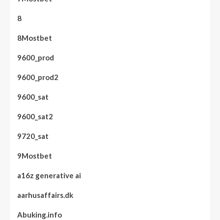
8
8Mostbet
9600_prod
9600_prod2
9600_sat
9600_sat2
9720_sat
9Mostbet
a16z generative ai
aarhusaffairs.dk
Abuking.info