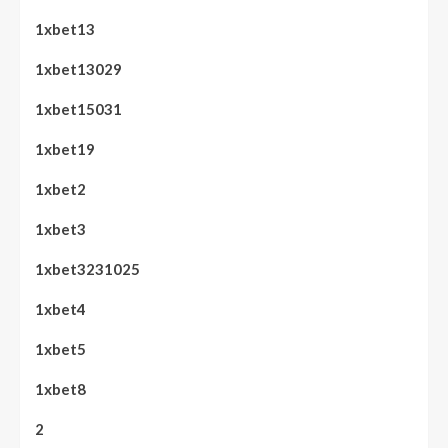
1xbet13
1xbet13029
1xbet15031
1xbet19
1xbet2
1xbet3
1xbet3231025
1xbet4
1xbet5
1xbet8
2