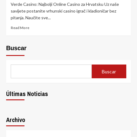
Verde Casino: Najbolji Online Casino za Hrvatsku Uz naše
savijete postanite vrhunski casino igrač i kladioničar bez
pitanja. Naučite sve...
Read
Read More
more
about
Verde
Buscar
kasino
HR74
Buscar
Últimas Noticias
Archivo