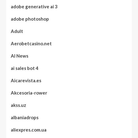
adobe generative ai 3
adobe photoshop
Adult
Aerobetcasino.net
AI News
ai sales bot 4
Aicarevista.es
Akcesoria-rower
akss.uz
albaniadrops
aliexpres.com.ua