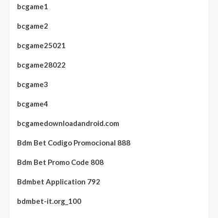
bcgame1
bcgame2
bcgame25021
bcgame28022
bcgame3
bcgame4
bcgamedownloadandroid.com
Bdm Bet Codigo Promocional 888
Bdm Bet Promo Code 808
Bdmbet Application 792
bdmbet-it.org_100