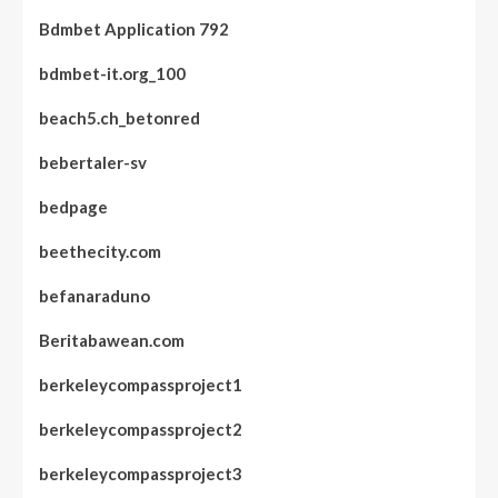
Bdmbet Application 792
bdmbet-it.org_100
beach5.ch_betonred
bebertaler-sv
bedpage
beethecity.com
befanaraduno
Beritabawean.com
berkeleycompassproject1
berkeleycompassproject2
berkeleycompassproject3