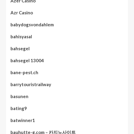
Azer Casino
Azr Casino
babydogsvondahlem
bahisyasal
bahsegel
bahsegel 13004
bane-pest.ch
barrytouristrailway
basunen
bating9
batwinner1
bauhutte-g.com – 카지노사이트