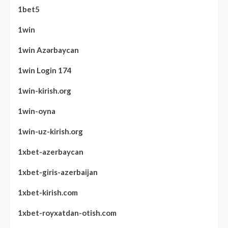
1bet5
1win
1win Azərbaycan
1win Login 174
1win-kirish.org
1win-oyna
1win-uz-kirish.org
1xbet-azerbaycan
1xbet-giris-azerbaijan
1xbet-kirish.com
1xbet-royxatdan-otish.com