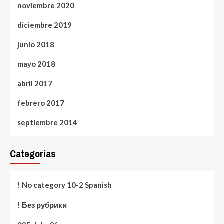
noviembre 2020
diciembre 2019
junio 2018
mayo 2018
abril 2017
febrero 2017
septiembre 2014
Categorías
! No category 10-2 Spanish
! Без рубрики