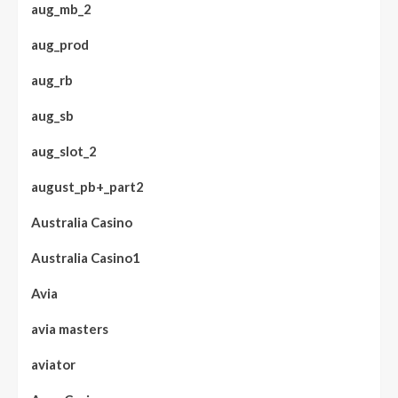
aug_mb_2
aug_prod
aug_rb
aug_sb
aug_slot_2
august_pb+_part2
Australia Casino
Australia Casino1
Avia
avia masters
aviator