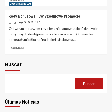
Pln
more
20bet Kasyno 193
+
about
120
20bet
Kody Bonusowe I Cotygodniowe Promocje
Darmowych
Polska
Spinów
mayo 10, 2025
ᐉ
0
Kasyno
Głównym motywem tego jest niesamowita ilość dyscyplin
Przez
muzycznych dostępnych na stronie www. Są to między
Internet
pozostałymi piłka nożna, hokej, siatkówka,...
I
Zakłady
Read
Read More
Sportowe
more
2025
about
Kody
Buscar
Bonusowe
I
Cotygodniowe
Promocje
Buscar
Últimas Noticias