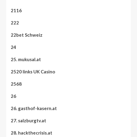
2116
222
22bet Schweiz
24
25. mukusal.at
2520 links UK Casino
2568
26
26. gasthof-kasern.at
27. salzburgtv.at
28. hackthecrisis.at