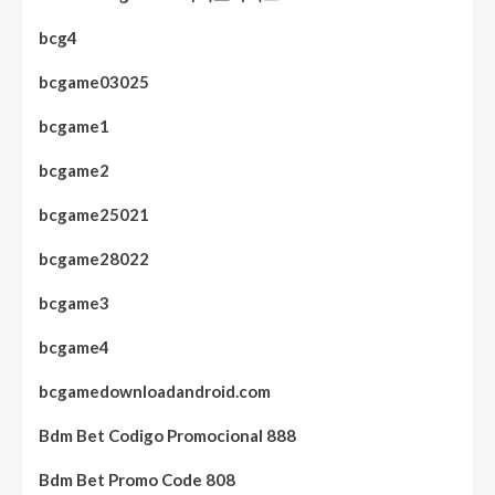
bcg4
bcgame03025
bcgame1
bcgame2
bcgame25021
bcgame28022
bcgame3
bcgame4
bcgamedownloadandroid.com
Bdm Bet Codigo Promocional 888
Bdm Bet Promo Code 808