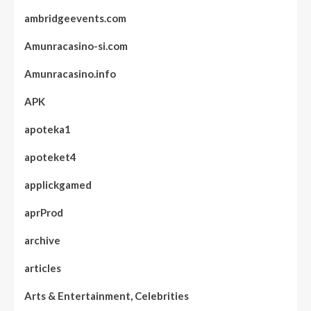
ambridgeevents.com
Amunracasino-si.com
Amunracasino.info
APK
apoteka1
apoteket4
applickgamed
aprProd
archive
articles
Arts & Entertainment, Celebrities