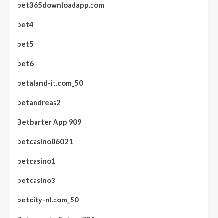
bet365downloadapp.com
bet4
bet5
bet6
betaland-it.com_50
betandreas2
Betbarter App 909
betcasino06021
betcasino1
betcasino3
betcity-nl.com_50