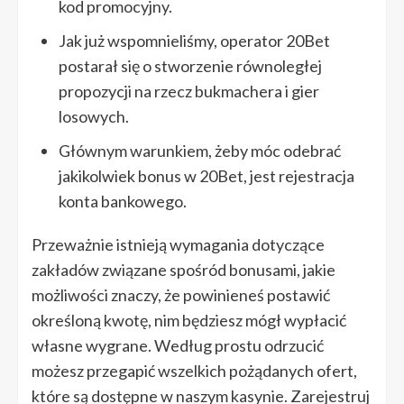
kod promocyjny.
Jak już wspomnieliśmy, operator 20Bet
postarał się o stworzenie równoległej
propozycji na rzecz bukmachera i gier
losowych.
Głównym warunkiem, żeby móc odebrać
jakikolwiek bonus w 20Bet, jest rejestracja
konta bankowego.
Przeważnie istnieją wymagania dotyczące
zakładów związane spośród bonusami, jakie
możliwości znaczy, że powinieneś postawić
określoną kwotę, nim będziesz mógł wypłacić
własne wygrane. Według prostu odrzucić
możesz przegapić wszelkich pożądanych ofert,
które są dostępne w naszym kasynie. Zarejestruj