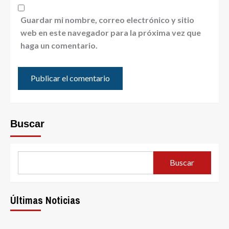
Guardar mi nombre, correo electrónico y sitio
web en este navegador para la próxima vez que
haga un comentario.
Buscar
Buscar
Últimas Noticias