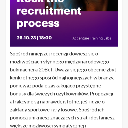
Spośród niniejszej recenzji dowiesz się o
możliwościach słynnego międzynarodowego
bukmachera 20Bet. Uważa się jego obecnie zbyt
konkretnego spośród najhojniejszych w branży,
ponieważ podaje zaskakująco przystępne
bonusy dla świeżych użytkowników. Propozycji
atrakcyjne są naprawdę istotne, jeśli idzie o
zakłady sportowe i gry losowe. Spośród ich
pomocą unikniesz znaczących strat i dostaniesz
większe możliwości sympatycznej i