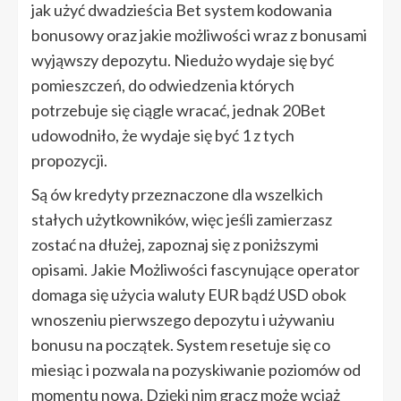
jak użyć dwadzieścia Bet system kodowania
bonusowy oraz jakie możliwości wraz z bonusami
wyjąwszy depozytu. Niedużo wydaje się być
pomieszczeń, do odwiedzenia których
potrzebuje się ciągle wracać, jednak 20Bet
udowodniło, że wydaje się być 1 z tych
propozycji.
Są ów kredyty przeznaczone dla wszelkich
stałych użytkowników, więc jeśli zamierzasz
zostać na dłużej, zapoznaj się z poniższymi
opisami. Jakie Możliwości fascynujące operator
domaga się użycia waluty EUR bądź USD obok
wnoszeniu pierwszego depozytu i używaniu
bonusu na początek. System resetuje się co
miesiąc i pozwala na pozyskiwanie poziomów od
momentu nowa. Dzięki nim gracz może wciąż