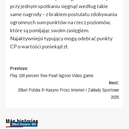
przy jednym spotkaniu sięgnąć według takie
same nagrody – z brakiem postulatu zdobywania
ogromnych sum punktów na rzecz poziomów,
które są pomijając swoim zasięgiem.
Najaktywniejsi typujący mogą odebrać punkty
CP o wartości poniekąd zł.
Post
Previous:
Play 100 percent free Pearl lagoon Video game
navigation
Next:
20bet Polska ᐉ Kasyno Przez Internet I Zakłady Sportowe
2025
Más historias
20bet Kasyno 193