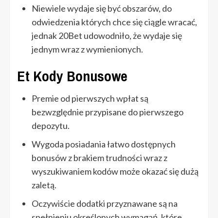
Niewiele wydaje się być obszarów, do
odwiedzenia których chce się ciągle wracać,
jednak 20Bet udowodniło, że wydaje się
jednym wraz z wymienionych.
Et Kody Bonusowe
Premie od pierwszych wpłat są
bezwzględnie przypisane do pierwszego
depozytu.
Wygoda posiadania łatwo dostępnych
bonusów z brakiem trudności wraz z
wyszukiwaniem kodów może okazać się dużą
zaletą.
Oczywiście dodatki przyznawane są na
spełnieniu określonych wymagań, które