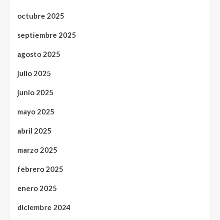
octubre 2025
septiembre 2025
agosto 2025
julio 2025
junio 2025
mayo 2025
abril 2025
marzo 2025
febrero 2025
enero 2025
diciembre 2024