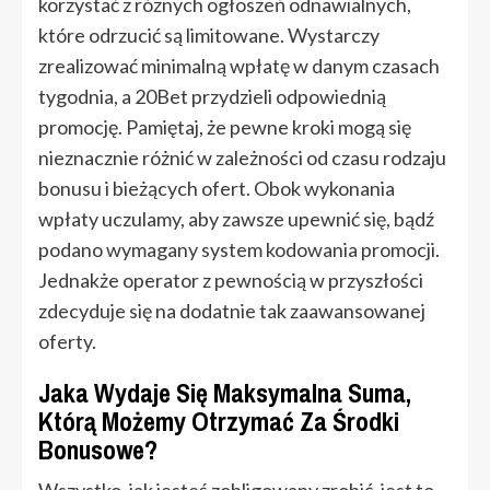
korzystać z różnych ogłoszeń odnawialnych,
które odrzucić są limitowane. Wystarczy
zrealizować minimalną wpłatę w danym czasach
tygodnia, a 20Bet przydzieli odpowiednią
promocję. Pamiętaj, że pewne kroki mogą się
nieznacznie różnić w zależności od czasu rodzaju
bonusu i bieżących ofert. Obok wykonania
wpłaty uczulamy, aby zawsze upewnić się, bądź
podano wymagany system kodowania promocji.
Jednakże operator z pewnością w przyszłości
zdecyduje się na dodatnie tak zaawansowanej
oferty.
Jaka Wydaje Się Maksymalna Suma,
Którą Możemy Otrzymać Za Środki
Bonusowe?