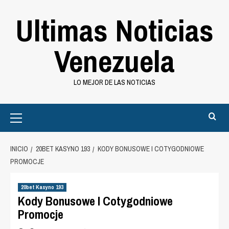
Saltar
Ultimas Noticias
al
contenido
Venezuela
LO MEJOR DE LAS NOTICIAS
Primary
Menu
INICIO
20BET KASYNO 193
KODY BONUSOWE I COTYGODNIOWE
PROMOCJE
20bet Kasyno 193
Kody Bonusowe I Cotygodniowe
Promocje