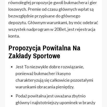
równoległej propozycje gwoli bukmachera i gier
losowych. Premie od czasu głównych wpłat są
bezwzględnie przypisane do głównego
depozytu. Głównym warunkami, by móc odebrać
wszystek nadprogram w 20Bet, jest rejestracja
konta.
Propozycja Powitalna Na
Zakłady Sportowe
Jest To niezwykle dobre rozwiązanie,
ponieważ bukmacher i kasyno
charakteryzują się całkowicie pozostałymi
warunkami obracania pieniędzy.
Podaż powitalna jest uważana zbytnio
główny i najistotniejszy upominek w branży