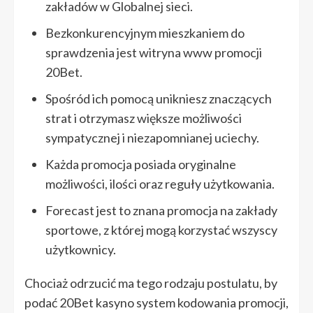
zakładów w Globalnej sieci.
Bezkonkurencyjnym mieszkaniem do
sprawdzenia jest witryna www promocji
20Bet.
Spośród ich pomocą unikniesz znaczących
strat i otrzymasz większe możliwości
sympatycznej i niezapomnianej uciechy.
Każda promocja posiada oryginalne
możliwości, ilości oraz reguły użytkowania.
Forecast jest to znana promocja na zakłady
sportowe, z której mogą korzystać wszyscy
użytkownicy.
Chociaż odrzucić ma tego rodzaju postulatu, by
podać 20Bet kasyno system kodowania promocji,