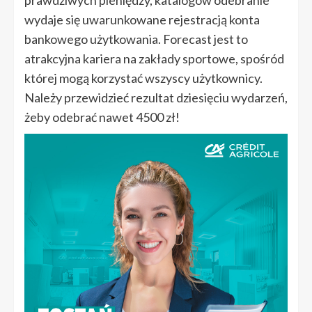
prawdziwych pieniędzy, katalogów odebranie
wydaje się uwarunkowane rejestracją konta
bankowego użytkowania. Forecast jest to
atrakcyjna kariera na zakłady sportowe, spośród
której mogą korzystać wszyscy użytkownicy.
Należy przewidzieć rezultat dziesięciu wydarzeń,
żeby odebrać nawet 4500 zł!