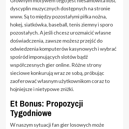
Głównym motywem tego jest niesamowita ilość
dyscyplin muzycznych dostępnych na stronie
www. Są to między pozostałymi piłka nożna,
hokej, siatkówka, baseball, tenis ziemny i sporo
pozostałych. A jeśli chcesz urozmaicić własne
doświadczenia, zawsze możesz przejść do
odwiedzenia komputerów kasynowych i wybrać
spośród imponujących slotów bądź
współczesnych gier online. Różne strony
sieciowe konkurują wraz ze sobą, próbując
zaoferować własnym użytkownikom coraz to
hojniejsze i nietypowe zniżki.
Et Bonus: Propozycji
Tygodniowe
W naszym sytuacji fan gier losowych może