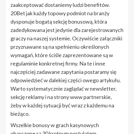
zaakceptować dostaniemy ludzi benefitów.
20Bet jak każdy topowy podmiot na branży
dysponuje bogatą sekcję bonusową, która
zadedykowana jest jedynie dla zarejestrowanych
graczy na naszej systemie. Oczywiście załączniki
przyznawane są na spełnieniu określonych
wymagań, które ściśle zaprezentowane są w
regulaminie konkretnej firmy. Na te i inne
najczęściej zadawane zapytania postaramy się
odpowiedzieć w dalekiej części owego artykułu.
Warto systematycznie zaglądać w newsletter,
sekcję reklamy i na strony www partnerskie,
żeby w każdej sytuacji być wraz z każdemu na
bieżąco.
Wszelkie bonusy w grach kasynowych
obarczone są 30 krotnym postulatem