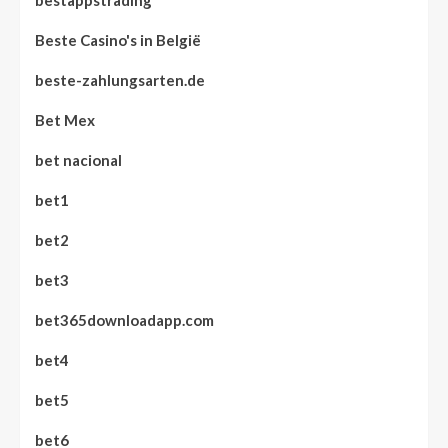
bestappstrading
Beste Casino's in België
beste-zahlungsarten.de
Bet Mex
bet nacional
bet1
bet2
bet3
bet365downloadapp.com
bet4
bet5
bet6