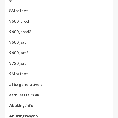
8
8Mostbet
9600_prod
9600_prod2
9600_sat
9600_sat2
9720_sat
9Mostbet
a16z generative ai
aarhusaffairs.dk
Abuking.info
Abukingkasyno