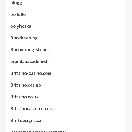
blogg
bollullo
bolyhoska
Bookkeeping
Boomerang-si.com
brainlabacademy.hr
Britsino-casino.com
Britsino.casino
Britsino.co.uk
Britsinocasino.co.uk
Brntdesigns.ca