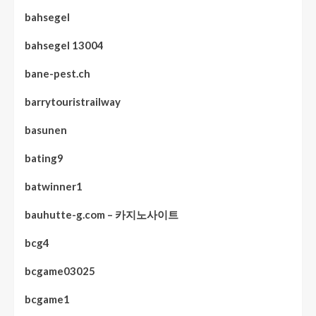
bahsegel
bahsegel 13004
bane-pest.ch
barrytouristrailway
basunen
bating9
batwinner1
bauhutte-g.com – 카지노사이트
bcg4
bcgame03025
bcgame1