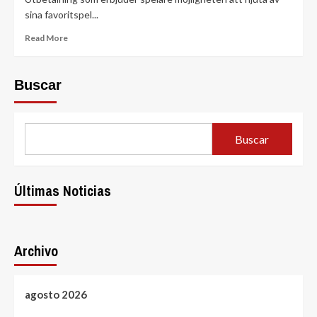
sina favoritspel...
Read
Read More
more
about
Utforska
Buscar
Utländska
Casino
Med
Snabb
Buscar
Utbetalning
Últimas Noticias
Archivo
agosto 2026