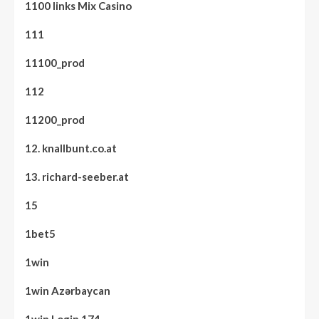
1100 links Mix Casino
111
11100_prod
112
11200_prod
12. knallbunt.co.at
13. richard-seeber.at
15
1bet5
1win
1win Azərbaycan