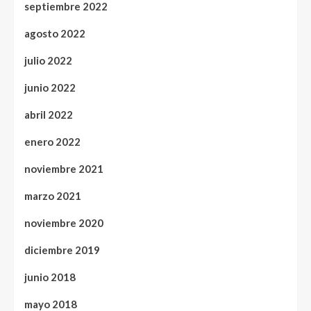
septiembre 2022
agosto 2022
julio 2022
junio 2022
abril 2022
enero 2022
noviembre 2021
marzo 2021
noviembre 2020
diciembre 2019
junio 2018
mayo 2018