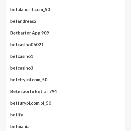
betaland-it.com_50
betandreas2
Betbarter App 909
betcasino06021
betcasino1
betcasino3
betcity-nl.com_50
Betesporte Entrar 794
betfurypl.com.pl_50
betify
betmania