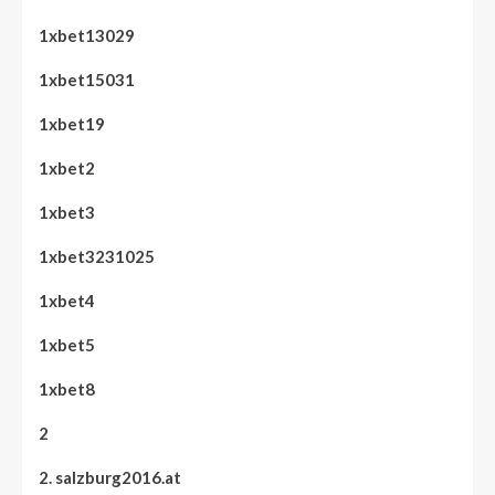
1xbet13029
1xbet15031
1xbet19
1xbet2
1xbet3
1xbet3231025
1xbet4
1xbet5
1xbet8
2
2. salzburg2016.at