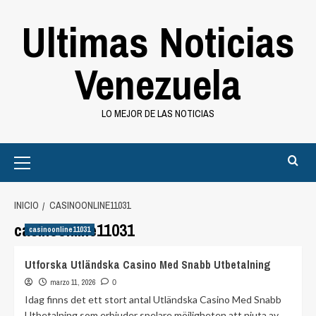
Saltar
Ultimas Noticias
al
contenido
Venezuela
LO MEJOR DE LAS NOTICIAS
Primary
Menu
INICIO
CASINOONLINE11031
casinoonline11031
casinoonline11031
Utforska Utländska Casino Med Snabb Utbetalning
marzo 11, 2026
0
Idag finns det ett stort antal Utländska Casino Med Snabb
Utbetalning som erbjuder spelare möjligheten att njuta av