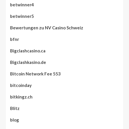
betwinner4
betwinner5
Bewertungen zu NV Casino Schweiz
bfnr
Bigclashcasino.ca
Bigclashkasino.de
Bitcoin Network Fee 553
bitcoinday
bitkingz.ch
Blitz
blog