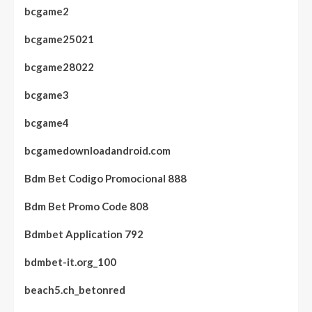
bcgame2
bcgame25021
bcgame28022
bcgame3
bcgame4
bcgamedownloadandroid.com
Bdm Bet Codigo Promocional 888
Bdm Bet Promo Code 808
Bdmbet Application 792
bdmbet-it.org_100
beach5.ch_betonred