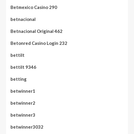
Betmexico Casino 290
betnacional
Betnacional Original 462
Betonred Casino Login 232
bettilt
bettilt 9346
betting
betwinner1
betwinner2
betwinner3
betwinner3032